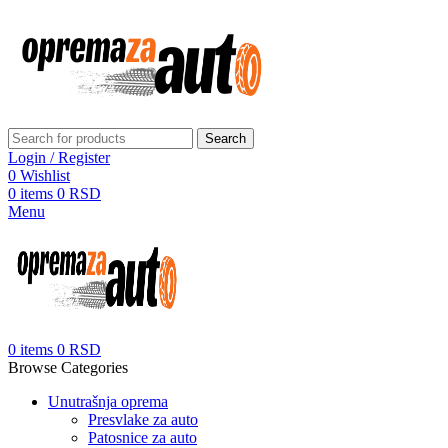
Search
Login / Register
0
Wishlist
0
items
0
RSD
Menu
0
items
0
RSD
Browse Categories
Unutrašnja oprema
Presvlake za auto
Patosnice za auto