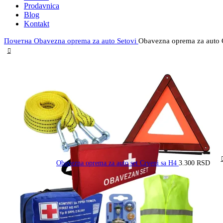
Prodavnica
Blog
Kontakt
Почетна
Obavezna oprema za auto
Setovi
Obavezna oprema za auto 
Obavezna oprema za auto set Crveni sa H4
3.300
RSD