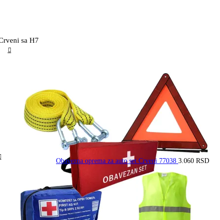
Crveni sa H7
Obavezna oprema za auto set Crveni 77038
3.060
RSD