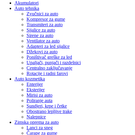
Akumulatori
Auto tehnika
Zvučnici za auto
Kompresor za gume
Transmiteri za auto
Sijalice za auto
Sirene za auto
Ventilator za auto
Adapteri za led sijalice
Džekovi za auto
Poništivač greške za led
Upaljači, punjači i razdelnici
Centralno zaključavanje
Rotacije i radni farovi
Auto kozmetika
Enterijer
Eksterijer
Mirisi za auto
Poliranje auta
Sundjeri, krpe i četke
Obostrano lepljive trake
Nalepnice
Zimska oprema za auto
Lanci za sneg
Čarape za gume