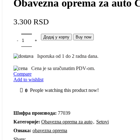
Obavezna oprema za auto C
3.300
RSD
Додај у корпу
Buy now
Isporuka od 1 do 2 radna dana.
Cena je sa uračunatim PDV-om.
Compare
Add to wishlist
0
People watching this product now!
Шифра производа:
77039
Категорије:
Obavezna oprema za auto
,
Setovi
Ознака:
obavezna oprema
Share: