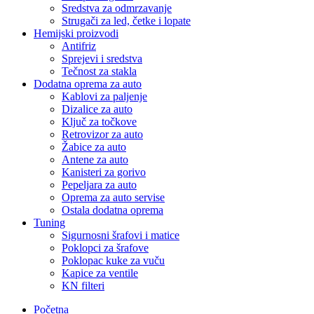
Sredstva za odmrzavanje
Strugači za led, četke i lopate
Hemijski proizvodi
Antifriz
Sprejevi i sredstva
Tečnost za stakla
Dodatna oprema za auto
Kablovi za paljenje
Dizalice za auto
Ključ za točkove
Retrovizor za auto
Žabice za auto
Antene za auto
Kanisteri za gorivo
Pepeljara za auto
Oprema za auto servise
Ostala dodatna oprema
Tuning
Sigurnosni šrafovi i matice
Poklopci za šrafove
Poklopac kuke za vuču
Kapice za ventile
KN filteri
Početna