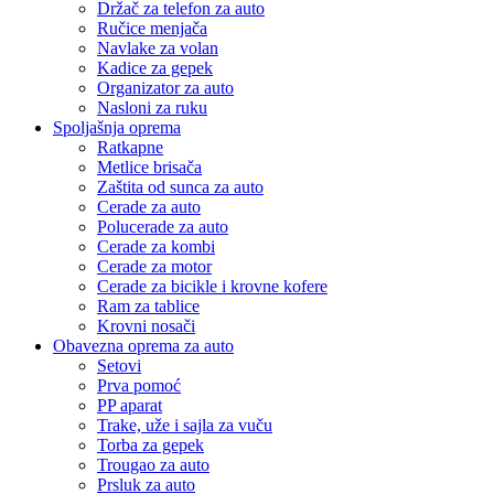
Držač za telefon za auto
Ručice menjača
Navlake za volan
Kadice za gepek
Organizator za auto
Nasloni za ruku
Spoljašnja oprema
Ratkapne
Metlice brisača
Zaštita od sunca za auto
Cerade za auto
Polucerade za auto
Cerade za kombi
Cerade za motor
Cerade za bicikle i krovne kofere
Ram za tablice
Krovni nosači
Obavezna oprema za auto
Setovi
Prva pomoć
PP aparat
Trake, uže i sajla za vuču
Torba za gepek
Trougao za auto
Prsluk za auto