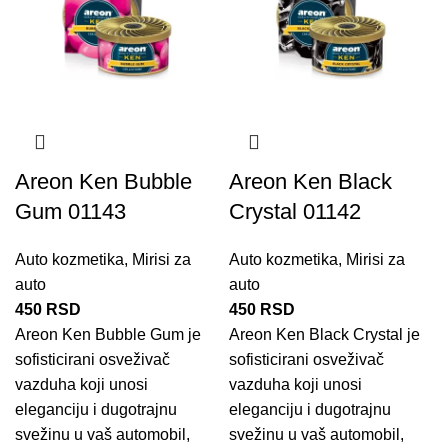
Areon Ken Bubble
Areon Ken Black
Gum 01143
Crystal 01142
Auto kozmetika
,
Mirisi za
Auto kozmetika
,
Mirisi za
auto
auto
450
RSD
450
RSD
Areon Ken Bubble Gum je
Areon Ken Black Crystal je
sofisticirani osveživač
sofisticirani osveživač
vazduha koji unosi
vazduha koji unosi
eleganciju i dugotrajnu
eleganciju i dugotrajnu
svežinu u vaš automobil,
svežinu u vaš automobil,