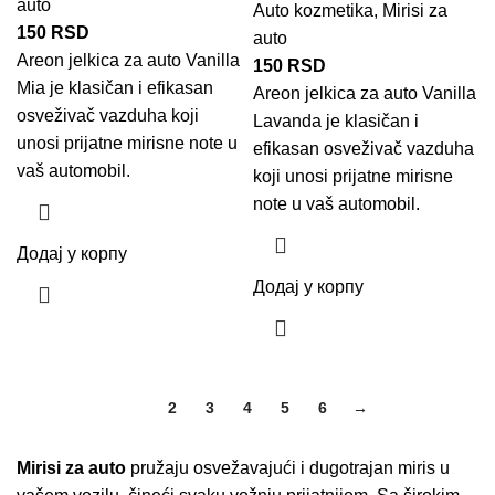
auto
Auto kozmetika
,
Mirisi za
150
RSD
auto
Areon
jelkica za auto
Vanilla
150
RSD
Mia je klasičan i efikasan
Areon
jelkica za auto
Vanilla
osveživač vazduha koji
Lavanda je klasičan i
unosi prijatne mirisne note u
efikasan osveživač vazduha
vaš automobil.
koji unosi prijatne mirisne
note u vaš automobil.
Додај у корпу
Додај у корпу
1
2
3
4
5
6
→
Mirisi za auto
pružaju osvežavajući i dugotrajan miris u