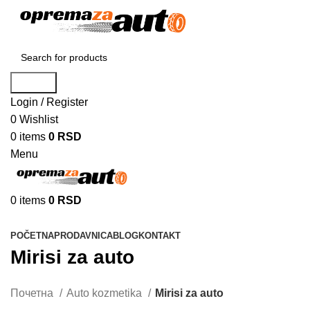
Search
Login / Register
0
Wishlist
0
items
0
RSD
Menu
0
items
0
RSD
Browse Categories
POČETNA
PRODAVNICA
BLOG
KONTAKT
Mirisi za auto
Почетна
Auto kozmetika
Mirisi za auto