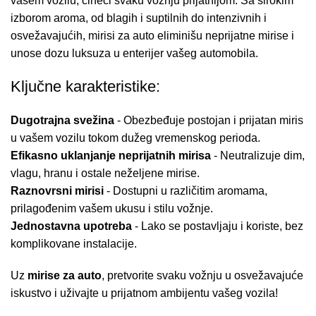
vašem vozilu, čineći svaku vožnju prijatnijom. Sa širokim
izborom aroma, od blagih i suptilnih do intenzivnih i
osvežavajućih, mirisi za auto eliminišu neprijatne mirise i
unose dozu luksuza u enterijer vašeg automobila.
Ključne karakteristike:
Dugotrajna svežina
- Obezbeđuje postojan i prijatan miris
u vašem vozilu tokom dužeg vremenskog perioda.
Efikasno uklanjanje neprijatnih mirisa
- Neutralizuje dim,
vlagu, hranu i ostale neželjene mirise.
Raznovrsni mirisi
- Dostupni u različitim aromama,
prilagođenim vašem ukusu i stilu vožnje.
Jednostavna upotreba
- Lako se postavljaju i koriste, bez
komplikovane instalacije.
Uz
mirise za auto
, pretvorite svaku vožnju u osvežavajuće
iskustvo i uživajte u prijatnom ambijentu vašeg vozila!