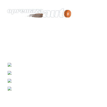
Vaš pouzdan partner za opremu automobila.
KONTAKT
Žrtava Fašizma 98, Sremska Mitrovica
Viber i WhatsApp : (060) 0698989
Telefon: (069) 3070799
Email: prodaja@opremazaauto.rs
Korisni Linkovi