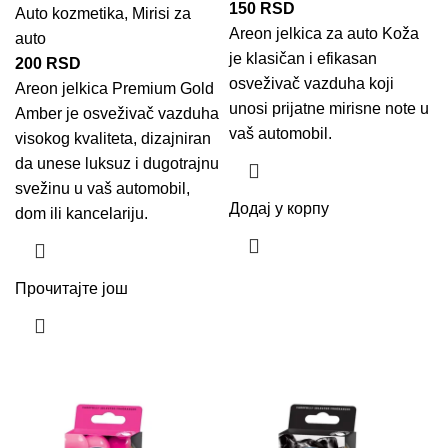
150
RSD
Auto kozmetika
,
Mirisi za
Areon
jelkica za auto
Koža
auto
je klasičan i efikasan
200
RSD
osveživač vazduha koji
Areon jelkica Premium Gold
unosi prijatne mirisne note u
Amber je
osveživač vazduha
vaš automobil.
visokog kvaliteta, dizajniran
da unese luksuz i dugotrajnu
svežinu u vaš automobil,
Додај у корпу
dom ili kancelariju.
Прочитајте још