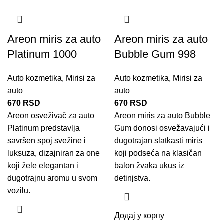
Areon miris za auto
Areon miris za auto
Platinum 1000
Bubble Gum 998
Auto kozmetika
,
Mirisi za
Auto kozmetika
,
Mirisi za
auto
auto
670
RSD
670
RSD
Areon osveživač
za auto
Areon miris za auto Bubble
Platinum predstavlja
Gum donosi osvežavajući i
savršen spoj svežine i
dugotrajan slatkasti miris
luksuza, dizajniran za one
koji podseća na klasičan
koji žele elegantan i
balon žvaka ukus iz
dugotrajnu aromu u svom
detinjstva.
vozilu.
Додај у корпу