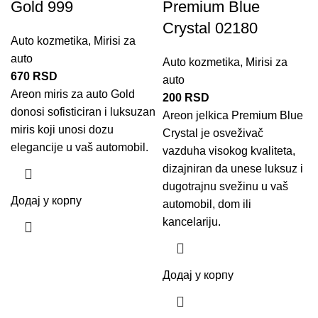
Gold 999
Premium Blue
Crystal 02180
Auto kozmetika
,
Mirisi za
auto
Auto kozmetika
,
Mirisi za
670
RSD
auto
Areon
miris za auto
Gold
200
RSD
donosi sofisticiran i luksuzan
Areon jelkica Premium Blue
miris koji unosi dozu
Crystal je
osveživač
elegancije u vaš automobil.
vazduha
visokog kvaliteta,
dizajniran da unese luksuz i
dugotrajnu svežinu u vaš
Додај у корпу
automobil, dom ili
kancelariju.
Додај у корпу