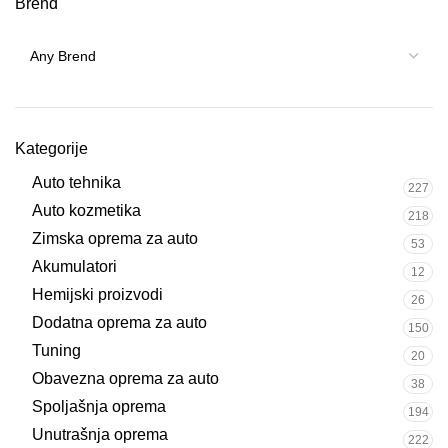
Brend
Kategorije
Auto tehnika
227
Auto kozmetika
218
Zimska oprema za auto
53
Akumulatori
12
Hemijski proizvodi
26
Dodatna oprema za auto
150
Tuning
20
Obavezna oprema za auto
38
Spoljašnja oprema
194
Unutrašnja oprema
222