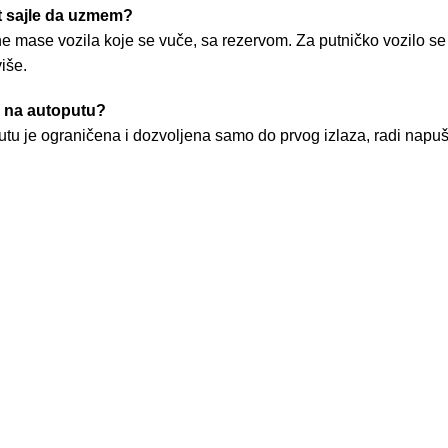
t sajle da uzmem?
 mase vozila koje se vuče, sa rezervom. Za putničko vozilo se u
iše.
i na autoputu?
tu je ograničena i dozvoljena samo do prvog izlaza, radi napuš