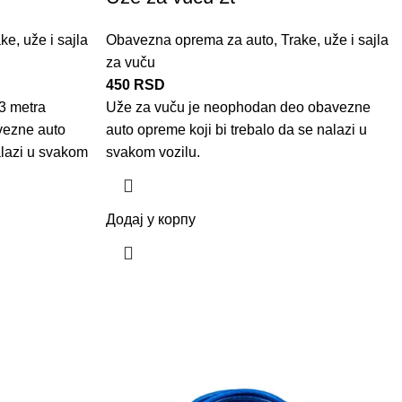
ke, uže i sajla
Obavezna oprema za auto
,
Trake, uže i sajla
za vuču
450
RSD
 3 metra
Uže za vuču je neophodan deo
obavezne
vezne auto
auto opreme
koji bi trebalo da se nalazi u
alazi u svakom
svakom vozilu.
Додај у корпу