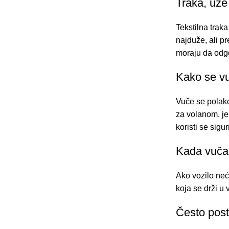
Traka, uže 
Tekstilna traka
najduže, ali pr
moraju da odgo
Kako se v
Vuče se polako
za volanom, je
koristi se
sigur
Kada vuča 
Ako vozilo neć
koja se drži u 
Često post