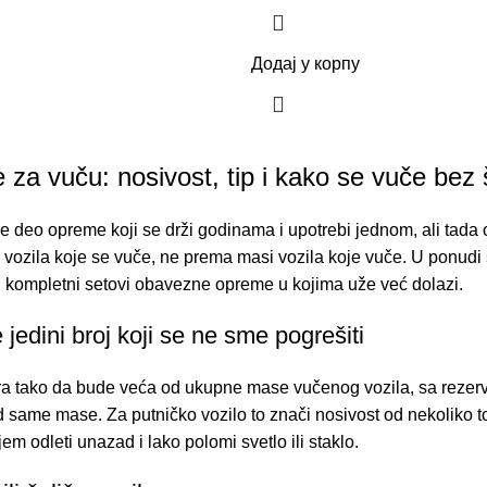
Додај у корпу
e za vuču: nosivost, tip i kako se vuče bez 
e deo opreme koji se drži godinama i upotrebi jednom, ali tada od 
vozila koje se vuče, ne prema masi vozila koje vuče. U ponudi su 
 i kompletni
setovi obavezne opreme
u kojima uže već dolazi.
 jedini broj koji se ne sme pogrešiti
ra tako da bude veća od ukupne mase vučenog vozila, sa rezervom, 
 same mase. Za putničko vozilo to znači nosivost od nekoliko to
m odleti unazad i lako polomi svetlo ili staklo.