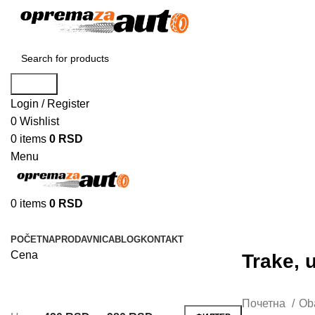
Search
Login / Register
0
Wishlist
0
items
0
RSD
Menu
0
items
0
RSD
Browse Categories
POČETNA
PRODAVNICA
BLOG
KONTAKT
Cena
Trake, u
Почетна
Ob