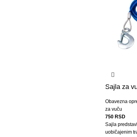
Sajla za 
Obavezna opr
za vuču
750
RSD
Sajla predstavl
uobičajenim tr