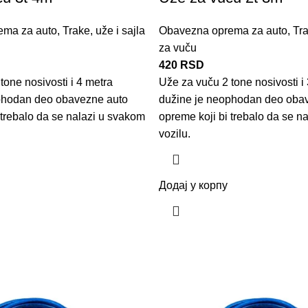
ema za auto
,
Trake, uže i sajla
Obavezna oprema za auto
,
Tra
za vuču
420
RSD
tone nosivosti i 4 metra
Uže za vuču 2 tone nosivosti i
phodan deo obavezne auto
dužine je neophodan deo oba
 trebalo da se nalazi u svakom
opreme koji bi trebalo da se n
vozilu.
Додај у корпу