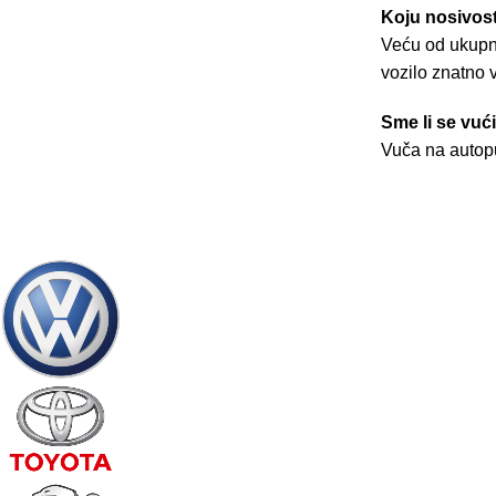
Koju nosivos
Veću od ukupne
vozilo znatno v
Sme li se vuć
Vuča na autopu