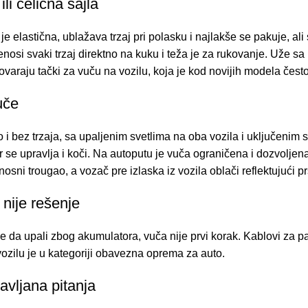
ili čelična sajla
 je elastična, ublažava trzaj pri polasku i najlakše se pakuje, ali
enosi svaki trzaj direktno na kuku i teža je za rukovanje. Uže s
varaju tački za vuču na vozilu, koja je kod novijih modela često
uče
 i bez trzaja, sa upaljenim svetlima na oba vozila i uključeni
r se upravlja i koči. Na autoputu je vuča ograničena i dozvolje
nosni trougao
, a vozač pre izlaska iz vozila oblači
reflektujući p
nije rešenje
e da upali zbog akumulatora, vuča nije prvi korak.
Kablovi za pa
vozilu je u kategoriji
obavezna oprema za auto
.
avljana pitanja