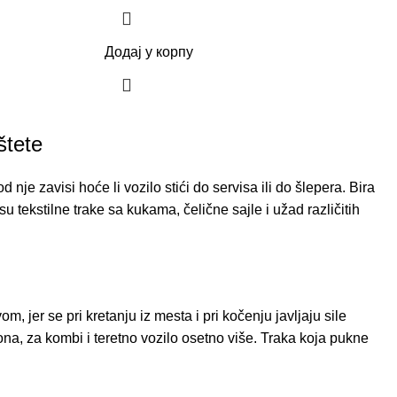
Додај у корпу
štete
nje zavisi hoće li vozilo stići do servisa ili do šlepera. Bira
tekstilne trake sa kukama, čelične sajle i užad različitih
jer se pri kretanju iz mesta i pri kočenju javljaju sile
na, za kombi i teretno vozilo osetno više. Traka koja pukne