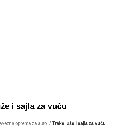
že i sajla za vuču
avezna oprema za auto
Trake, uže i sajla za vuču