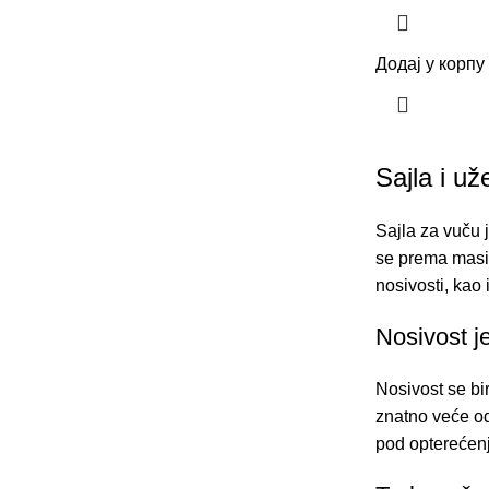
Додај у корпу
Sajla i už
Sajla za vuču j
se prema masi 
nosivosti, kao
Nosivost je
Nosivost se bi
znatno veće od
pod opterećenje