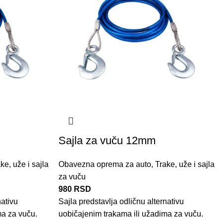
Sajla za vuču 12mm
ke, uže i sajla
Obavezna oprema za auto
,
Trake, uže i sajla
za vuču
980
RSD
nativu
Sajla predstavlja odličnu alternativu
ma za vuču.
uobičajenim trakama ili užadima za vuču.