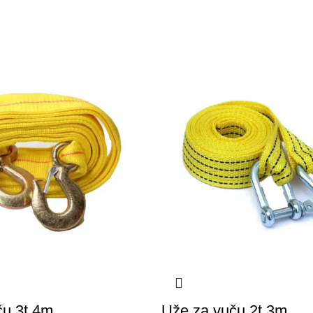
ču 3t 4m
Uže za vuču 2t 3m