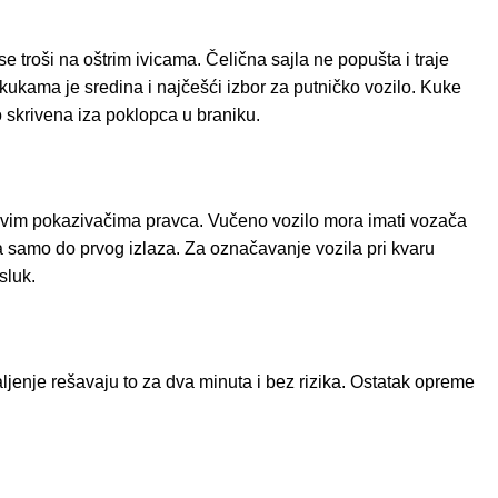
 se troši na oštrim ivicama. Čelična sajla ne popušta i traje
a kukama je sredina i najčešći izbor za putničko vozilo. Kuke
 skrivena iza poklopca u braniku.
m svim pokazivačima pravca. Vučeno vozilo mora imati vozača
na samo do prvog izlaza. Za označavanje vozila pri kvaru
rsluk
.
ljenje
rešavaju to za dva minuta i bez rizika. Ostatak opreme