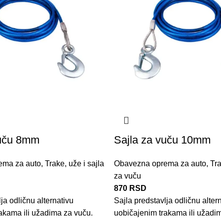
vuču 8mm
Sajla za vuču 10mm
ema za auto
,
Trake, uže i sajla
Obavezna oprema za auto
,
Tra
za vuču
870
RSD
ja odličnu alternativu
Sajla predstavlja odličnu alter
akama ili užadima za vuču.
uobičajenim trakama ili užadi