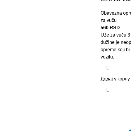
Obavezna opr
za vuču
560
RSD
Uže za vuču 3 
dužine je neo
opreme koji bi
vozilu.
Додај у корпу