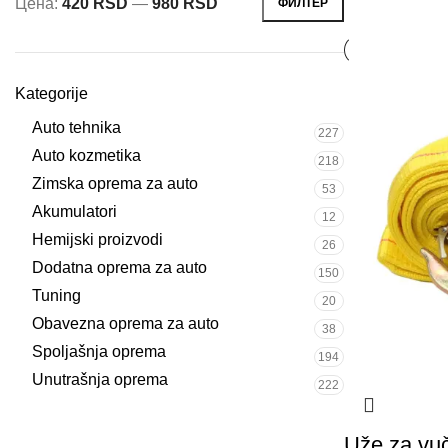
Цена:
420 RSD
—
980 RSD
ФИЛТЕР
Kategorije
Auto tehnika
227
Auto kozmetika
218
Zimska oprema za auto
53
Akumulatori
12
Hemijski proizvodi
26
Dodatna oprema za auto
150
Tuning
20
Obavezna oprema za auto
38
Spoljašnja oprema
194
Unutrašnja oprema
222
Uže za vu