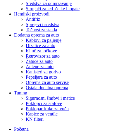
Sredstva za odmrzavanje
Strugači za led, četke i lopate
Hemijski proizvodi
Antifriz
Sprejevi i sredstva
Tečnost za stakla
Dodatna oprema za auto
Kablovi za paljenje
Dizalice za auto
Ključ za točkove
Retrovizor za auto
Žabice za auto
Antene za auto
Kanisteri za gorivo
Pepeljara za auto
Oprema za auto servise
Ostala dodatna oprema
Tuning
Sigurnosni šrafovi i matice
Poklopci za šrafove
Poklopac kuke za vuču
Kapice za ventile
KN filteri
Početna