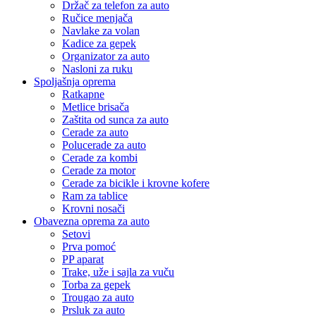
Držač za telefon za auto
Ručice menjača
Navlake za volan
Kadice za gepek
Organizator za auto
Nasloni za ruku
Spoljašnja oprema
Ratkapne
Metlice brisača
Zaštita od sunca za auto
Cerade za auto
Polucerade za auto
Cerade za kombi
Cerade za motor
Cerade za bicikle i krovne kofere
Ram za tablice
Krovni nosači
Obavezna oprema za auto
Setovi
Prva pomoć
PP aparat
Trake, uže i sajla za vuču
Torba za gepek
Trougao za auto
Prsluk za auto