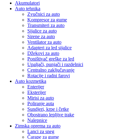
Akumulatori
Auto tehnika
Zvučnici za auto
Kompresor za gume
Transmiteri za auto
Sijalice za auto
Sirene za auto
Ventilator za auto
Adapteri za led sijalice
Džekovi za auto
Poništivač greške za led
Upaljači, punjači i razdelnici
Centralno zaključavanje
Rotacije i radni farovi
Auto kozmetika
Enterijer
Eksterijer
Mirisi za auto
Poliranje auta
Sundjeri, krpe i četke
Obostrano lepljive trake
Nalepnice
Zimska oprema za auto
Lanci za sneg
Čarape za gume