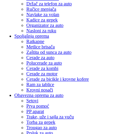
Držač za telefon za auto
Ručice menjača
Navlake za volan
Kadice za gepek
Organizator za auto
Nasloni za ruku
Spoljašnja oprema
Ratkapne
Metlice brisača
Zaštita od sunca za auto
Cerade za auto
Polucerade za auto
Cerade za kombi
Cerade za motor
Cerade za bicikle i krovne kofere
Ram za tablice
Krovni nosači
Obavezna oprema za auto
Setovi
Prva pomoć
PP aparat
Trake, uže i sajla za vuču
Torba za gepek
Trougao za auto
Prsluk za auto