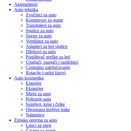
Akumulatori
Auto tehnika
Zvučnici za auto
Kompresor za gume
Transmiteri za auto
Sijalice za auto
Sirene za auto
Ventilator za auto
Adapteri za led sijalice
Džekovi za auto
Poništivač greške za led
Upaljači, punjači i razdelnici
Centralno zaključavanje
Rotacije i radni farovi
Auto kozmetika
Enterijer
Eksterijer
Mirisi za auto
Poliranje auta
Sundjeri, krpe i četke
Obostrano lepljive trake
Nalepnice
Zimska oprema za auto
Lanci za sneg
Čarape za gume