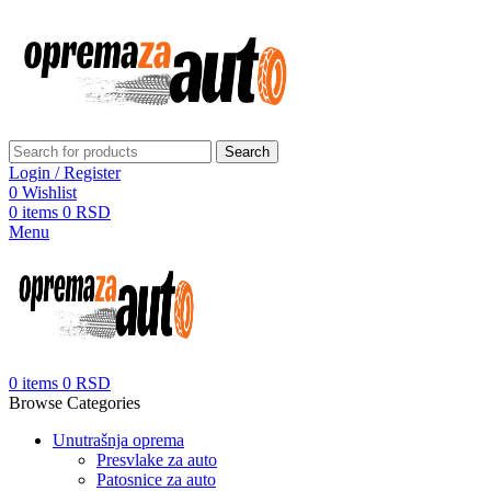
Search
Login / Register
0
Wishlist
0
items
0
RSD
Menu
0
items
0
RSD
Browse Categories
Unutrašnja oprema
Presvlake za auto
Patosnice za auto