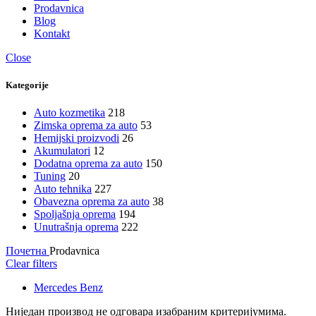
Prodavnica
Blog
Kontakt
Close
Kategorije
Auto kozmetika
218
Zimska oprema za auto
53
Hemijski proizvodi
26
Akumulatori
12
Dodatna oprema za auto
150
Tuning
20
Auto tehnika
227
Obavezna oprema za auto
38
Spoljašnja oprema
194
Unutrašnja oprema
222
Почетна
Prodavnica
Clear filters
Mercedes Benz
Ниједан производ не одговара изабраним критеријумима.