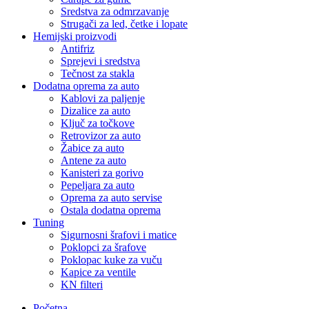
Sredstva za odmrzavanje
Strugači za led, četke i lopate
Hemijski proizvodi
Antifriz
Sprejevi i sredstva
Tečnost za stakla
Dodatna oprema za auto
Kablovi za paljenje
Dizalice za auto
Ključ za točkove
Retrovizor za auto
Žabice za auto
Antene za auto
Kanisteri za gorivo
Pepeljara za auto
Oprema za auto servise
Ostala dodatna oprema
Tuning
Sigurnosni šrafovi i matice
Poklopci za šrafove
Poklopac kuke za vuču
Kapice za ventile
KN filteri
Početna