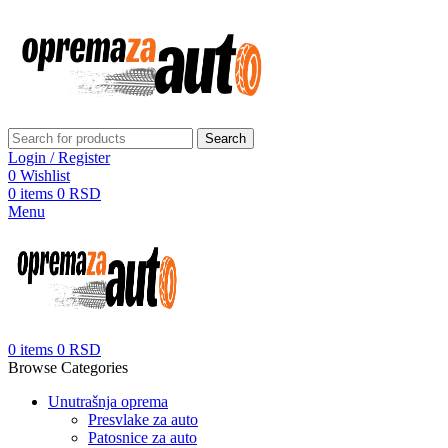
Search
Login / Register
0
Wishlist
0
items
0
RSD
Menu
0
items
0
RSD
Browse Categories
Unutrašnja oprema
Presvlake za auto
Patosnice za auto