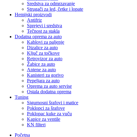
Sredstva za odmrzavanje
Strugači za led, četke i lopate
Hemijski proizvodi
Antifriz
Sprejevi i sredstva
Tečnost za stakla
Dodatna oprema za auto
Kablovi za paljenje
Dizalice za auto
Ključ za točkove
Retrovizor za auto
Žabice za auto
Antene za auto
Kanisteri za gorivo
Pepeljara za auto
Oprema za auto servise
Ostala dodatna oprema
Tuning
Sigurnosni šrafovi i matice
Poklopci za šrafove
Poklopac kuke za vuču
Kapice za ventile
KN filteri
Početna