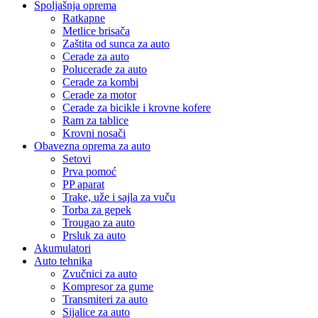
Spoljašnja oprema
Ratkapne
Metlice brisača
Zaštita od sunca za auto
Cerade za auto
Polucerade za auto
Cerade za kombi
Cerade za motor
Cerade za bicikle i krovne kofere
Ram za tablice
Krovni nosači
Obavezna oprema za auto
Setovi
Prva pomoć
PP aparat
Trake, uže i sajla za vuču
Torba za gepek
Trougao za auto
Prsluk za auto
Akumulatori
Auto tehnika
Zvučnici za auto
Kompresor za gume
Transmiteri za auto
Sijalice za auto