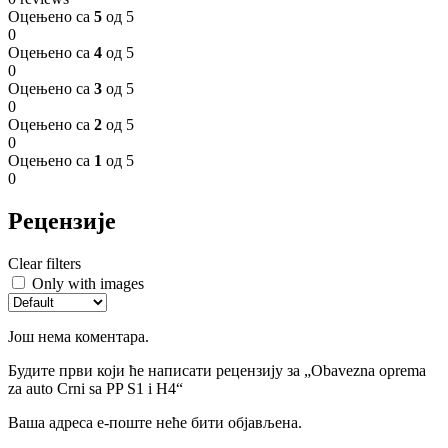
Оцењено са
5
од 5
0
Оцењено са
4
од 5
0
Оцењено са
3
од 5
0
Оцењено са
2
од 5
0
Оцењено са
1
од 5
0
Рецензије
Clear filters
Only with images
Још нема коментара.
Будите први који ће написати рецензију за „Obavezna oprema
za auto Crni sa PP S1 i H4“
Ваша адреса е-поште неће бити објављена.