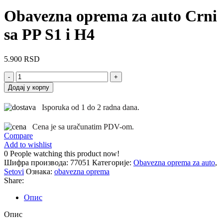
Obavezna oprema za auto Crni
sa PP S1 i H4
5.900
RSD
Obavezna
oprema
Додај у корпу
za
auto
Isporuka od 1 do 2 radna dana.
Crni
sa
Cena je sa uračunatim PDV-om.
PP
Compare
S1
Add to wishlist
i
0
People watching this product now!
H4
Шифра производа:
77051
Категорије:
Obavezna oprema za auto
,
количина
Setovi
Ознака:
obavezna oprema
Share:
Опис
Опис