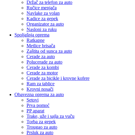
Držač za telefon za auto
Ručice menjača
Navlake za volan
Kadice za gepek
Organizator za auto
Nasloni za ruku
Spoljašnja oprema
Ratkapne
Metlice brisača
Zaštita od sunca za auto
Cerade za auto
Polucerade za auto
Cerade za kombi
Cerade za motor
Cerade za bicikle i krovne kofere
Ram za tablice
Krovni nosači
Obavezna oprema za auto
Setovi
Prva pomoć
PP aparat
Trake, uže i sajla za vuču
Torba za gepek
Trougao za auto
Prsluk za auto