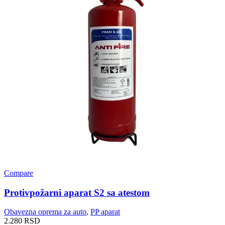
Compare
Protivpožarni aparat S2 sa atestom
Obavezna oprema za auto
,
PP aparat
2.280
RSD