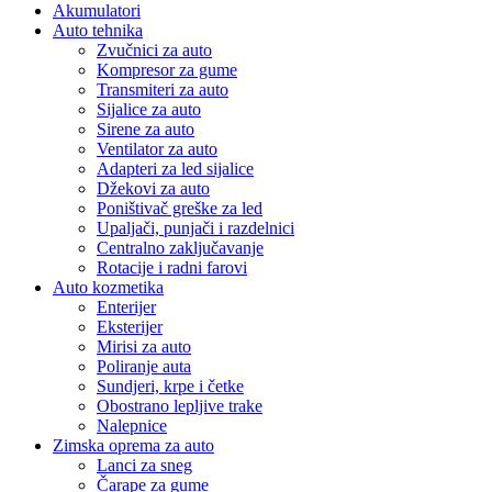
Akumulatori
Auto tehnika
Zvučnici za auto
Kompresor za gume
Transmiteri za auto
Sijalice za auto
Sirene za auto
Ventilator za auto
Adapteri za led sijalice
Džekovi za auto
Poništivač greške za led
Upaljači, punjači i razdelnici
Centralno zaključavanje
Rotacije i radni farovi
Auto kozmetika
Enterijer
Eksterijer
Mirisi za auto
Poliranje auta
Sundjeri, krpe i četke
Obostrano lepljive trake
Nalepnice
Zimska oprema za auto
Lanci za sneg
Čarape za gume