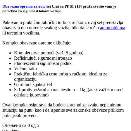
Obavezna oprema za auto
set Crni sa PP S1 i H4 pruža sve što vam je
potrebno za sigurnost tokom vožnje.
Pakovan u praktičnu fabričku torbu s ručkom, ovaj set predstavlja
obavezan deo opreme svakog vozila, bilo da je reč o
automobilima
ili teretnim vozilima.
Komplet obavezne opreme uključuje:
Komplet prve pomoći (važi 5 godina)
Reflektujući sigurnosni trougao
Fluorescentni sigurnosni prsluk
Vučnu traku
Praktičnu fabričku crnu torbu s ručkom, idealnu za
organizaciju
Garnitura sijalica H4
S-1 protivpožarni aparat atestiran – 1kg (atest važi 6 meseci
od dana kupovine)
Ovaj komplet osigurava da budete spremni za svaku neplaniranu
situaciju na putu, kao i da ispunite sve zakonske obaveze prilikom
policijskih provera.
Оцењено са
0
од 5
0 reviews