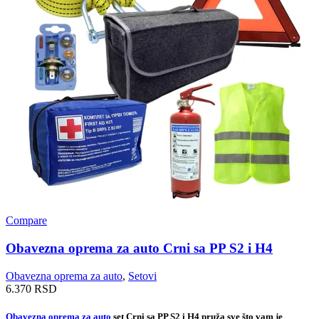
Compare
Obavezna oprema za auto Crni sa PP S2 i H4
Obavezna oprema za auto
,
Setovi
6.370
RSD
Obavezna oprema za auto
set Crni sa PP S2 i H4 pruža sve što vam je