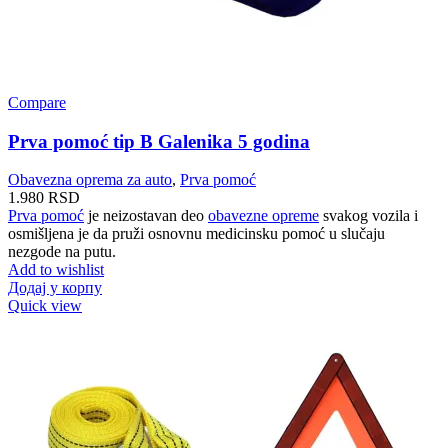
Compare
Prva pomoć tip B Galenika 5 godina
Obavezna oprema za auto
,
Prva pomoć
1.980
RSD
Prva pomoć
je neizostavan deo
obavezne opreme
svakog vozila i
osmišljena je da pruži osnovnu medicinsku pomoć u slučaju
nezgode na putu.
Add to wishlist
Додај у корпу
Quick view