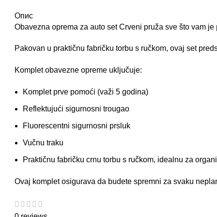
Опис
Obavezna oprema za auto
set Crveni pruža sve što vam je
Pakovan u praktičnu fabričku torbu s ručkom, ovaj set pred
Komplet obavezne opreme uključuje:
Komplet prve pomoći (važi 5 godina)
Reflektujući sigurnosni trougao
Fluorescentni sigurnosni prsluk
Vučnu traku
Praktičnu fabričku crnu torbu s ručkom, idealnu za organi
Ovaj komplet osigurava da budete spremni za svaku neplanir
0 reviews