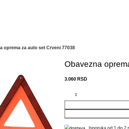
 oprema za auto set Crveni 77038
Obavezna oprema 
3.060
RSD
Isporuka od 1 do 2 