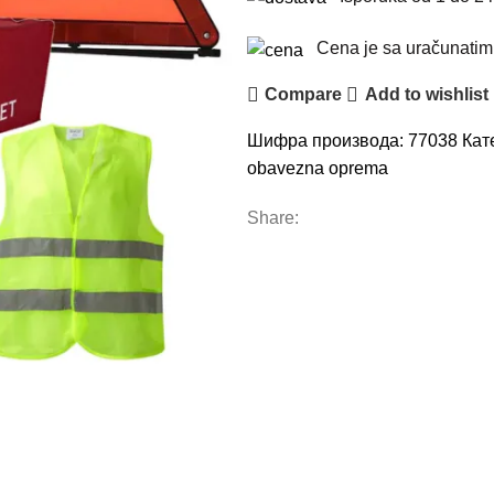
Cena je sa uračunati
Compare
Add to wishlist
Шифра производа:
77038
Кат
obavezna oprema
Share: