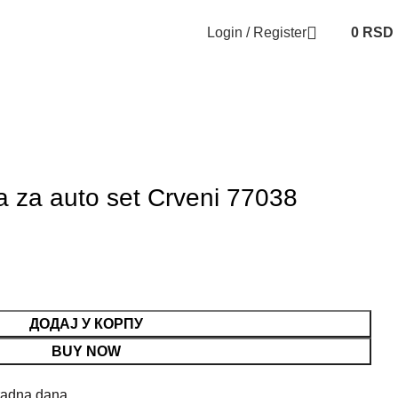
Login / Register
0
RSD
za auto set Crveni 77038
ДОДАЈ У КОРПУ
BUY NOW
radna dana.