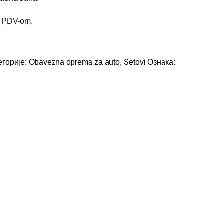
m PDV-om.
егорије:
Obavezna oprema za auto
,
Setovi
Ознака: