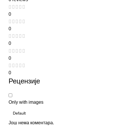
0
0
0
0
0
Рецензије
Only with images
Још нема коментара.