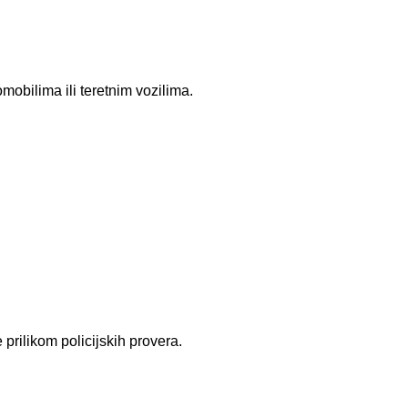
omobilima
ili teretnim vozilima.
rilikom policijskih provera.