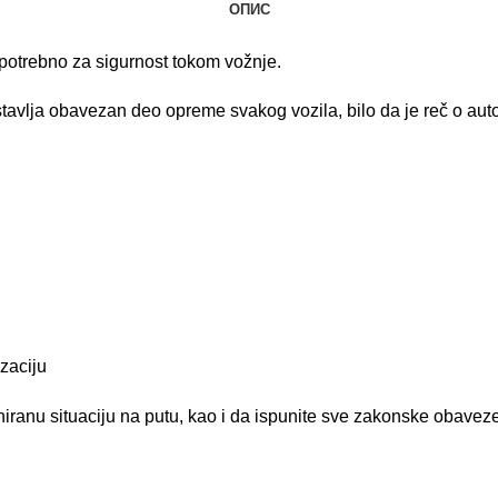
ОПИС
 potrebno za sigurnost tokom vožnje.
stavlja obavezan deo opreme svakog vozila, bilo da je reč o
aut
zaciju
anu situaciju na putu, kao i da ispunite sve zakonske obaveze p