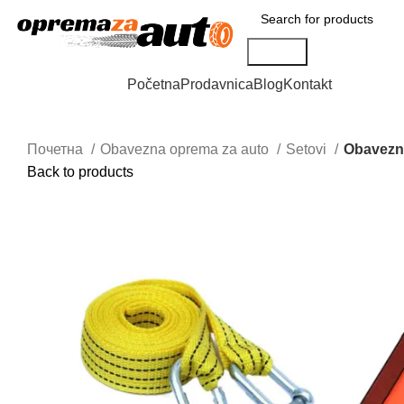
Search
Browse Categories
Početna
Prodavnica
Blog
Kontakt
Почетна
Obavezna oprema za auto
Setovi
Obavezna
Back to products