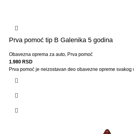
Prva pomoć tip B Galenika 5 godina
Obavezna oprema za auto
,
Prva pomoć
1.980
RSD
Prva pomoć
je neizostavan deo
obavezne opreme
svakog v