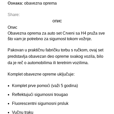
Ознака:
obavezna oprema
Share:
ОПИС
Опис
Obavezna oprema za auto
set Crveni sa H4 pruža sve
što vam je potrebno za sigurnost tokom vožnje.
Pakovan u praktičnu fabričku torbu s ručkom, ovaj set
predstavlja obavezan deo opreme svakog vozila, bilo
da je reč o
automobilima
ili teretnim vozilima.
Komplet obavezne opreme uključuje:
Komplet prve pomoći (važi 5 godina)
Reflektujući sigurnosni trougao
Fluorescentni sigurnosni prsluk
Vučnu traku