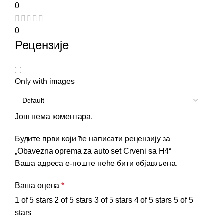
0
0
Рецензије
Only with images
Још нема коментара.
Будите први који ће написати рецензију за
„Obavezna oprema za auto set Crveni sa H4“
Ваша адреса е-поште неће бити објављена.
Ваша оцена
*
1 of 5 stars
2 of 5 stars
3 of 5 stars
4 of 5 stars
5 of 5
stars