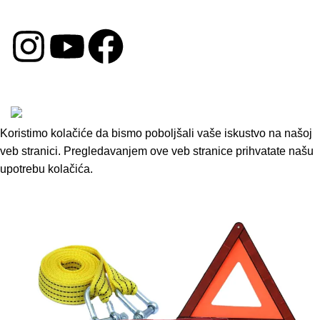
DRUŠTVENE MREŽE
Copyright © 2026 by Oprema za Auto. Sva prava su
zadržana.
Koristimo kolačiće da bismo poboljšali vaše iskustvo na našoj
veb stranici. Pregledavanjem ove veb stranice prihvatate našu
upotrebu kolačića.
Accept