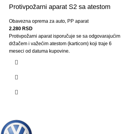
Protivpožarni aparat S2 sa atestom
Obavezna oprema za auto
,
PP aparat
2.280
RSD
Protivpožarni aparat isporučuje se sa odgovarajućim
držačem i važećim atestom (karticom) koji traje 6
meseci od datuma kupovine.