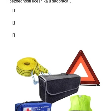
i bezbednosti učesnika u saobraćaju.