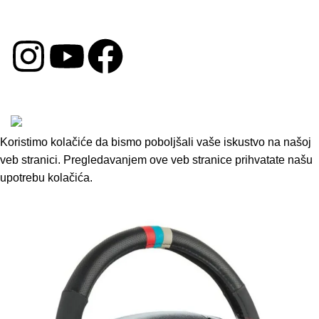
Reklamacija
DRUŠTVENE MREŽE
Copyright © 2026 by Oprema za Auto. Sva prava su
zadržana.
Koristimo kolačiće da bismo poboljšali vaše iskustvo na našoj
veb stranici. Pregledavanjem ove veb stranice prihvatate našu
upotrebu kolačića.
Accept