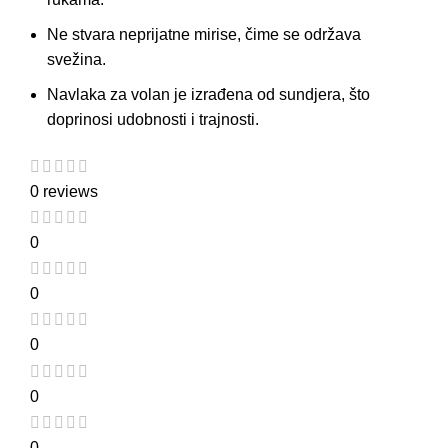
Ne stvara neprijatne mirise, čime se održava
svežina.
Navlaka za volan je izrađena od
sundjera
, što
doprinosi udobnosti i trajnosti.
0 reviews
0
0
0
0
0