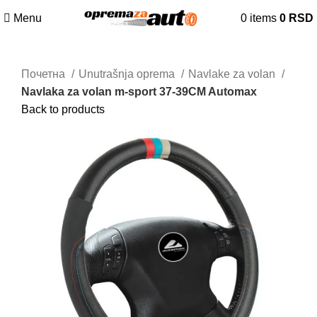
Menu
0
items
0
RSD
Почетна
Unutrašnja oprema
Navlake za volan
Navlaka za volan m-sport 37-39CM Automax
Back to products