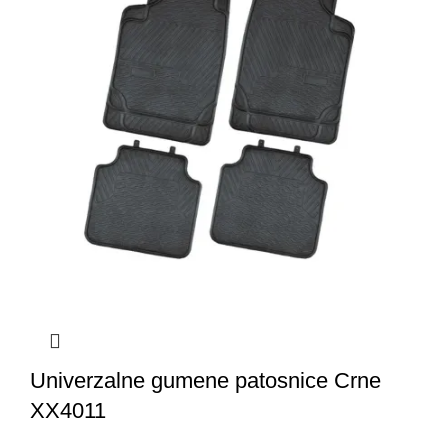
Univerzalne gumene patosnice Crne
XX4011