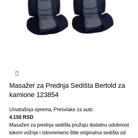
Masažer za Prednja Sedišta Bertold za
kamione 123854
Unutrašnja oprema
,
Presvlake za auto
4.150
RSD
Masažeri za prednja sedišta pružaju dodatnu udobnost
tokom vožnje i istovremeno štite originalna sedišta od