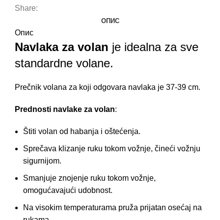
Share:
ОПИС
Опис
Navlaka za volan
je idealna za sve
standardne volane.
Prečnik volana za koji odgovara navlaka je 37-39 cm.
Prednosti navlake za volan
:
Štiti volan od habanja i oštećenja.
Sprečava klizanje ruku tokom vožnje, čineći vožnju
sigurnijom.
Smanjuje znojenje ruku tokom vožnje,
omogućavajući udobnost.
Na visokim temperaturama pruža prijatan osećaj na
rukama.