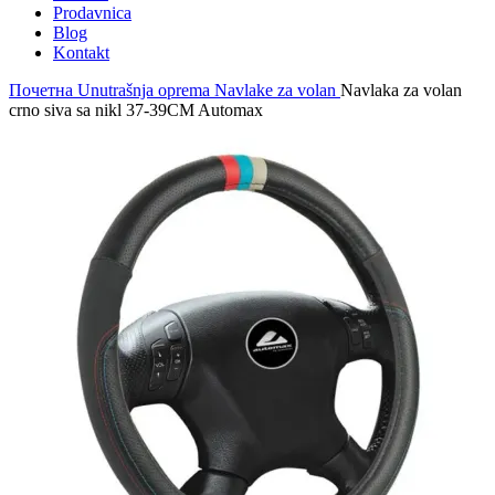
Prodavnica
Blog
Kontakt
Почетна
Unutrašnja oprema
Navlake za volan
Navlaka za volan
crno siva sa nikl 37-39CM Automax