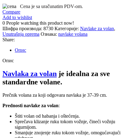
sa
Cena je sa uračunatim PDV-om.
nikl
Compare
37-
Add to wishlist
39CM
0
People watching this product now!
Automax
Шифра производа:
8730
Категорије:
Navlake za volan
,
количина
Unutrašnja oprema
Ознака:
navlake volana
Share:
Опис
Опис
Navlaka za volan
je idealna za sve
standardne volane.
Prečnik volana za koji odgovara navlaka je 37-39 cm.
Prednosti navlake za volan
:
Štiti volan od habanja i oštećenja.
Sprečava klizanje ruku tokom vožnje, čineći vožnju
sigurnijom.
Smanjuje znojenje ruku tokom vožnje, omogućavajući