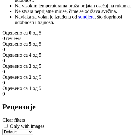
udobnost.
Na visokim temperaturama pruža prijatan osećaj na rukama.
Ne stvara neprijatne mirise, čime se održava svežina.
Navlaka za volan je izrađena od
sundjera
, što doprinosi
udobnosti i trajnosti.
Оцењено са
0
од 5
0 reviews
Оцењено са
5
од 5
0
Оцењено са
4
од 5
0
Оцењено са
3
од 5
0
Оцењено са
2
од 5
0
Оцењено са
1
од 5
0
Рецензије
Clear filters
Only with images