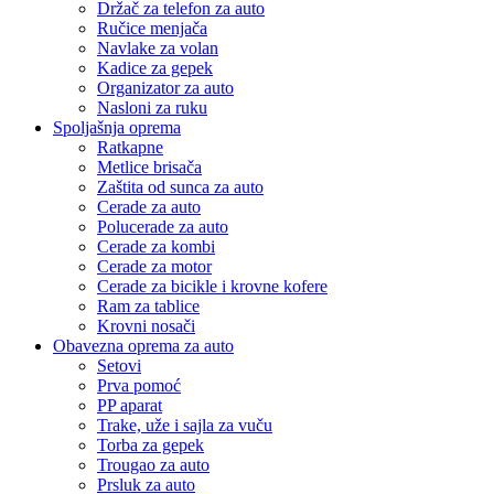
Držač za telefon za auto
Ručice menjača
Navlake za volan
Kadice za gepek
Organizator za auto
Nasloni za ruku
Spoljašnja oprema
Ratkapne
Metlice brisača
Zaštita od sunca za auto
Cerade za auto
Polucerade za auto
Cerade za kombi
Cerade za motor
Cerade za bicikle i krovne kofere
Ram za tablice
Krovni nosači
Obavezna oprema za auto
Setovi
Prva pomoć
PP aparat
Trake, uže i sajla za vuču
Torba za gepek
Trougao za auto
Prsluk za auto