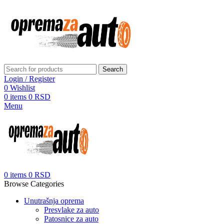
Search
Login / Register
0
Wishlist
0
items
0
RSD
Menu
0
items
0
RSD
Browse Categories
Unutrašnja oprema
Presvlake za auto
Patosnice za auto