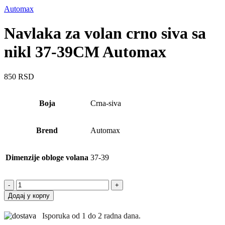
Automax
Navlaka za volan crno siva sa
nikl 37-39CM Automax
850
RSD
Boja
Crna-siva
Brend
Automax
Dimenzije obloge volana
37-39
Navlaka
za
Додај у корпу
volan
crno
Isporuka od 1 do 2 radna dana.
siva