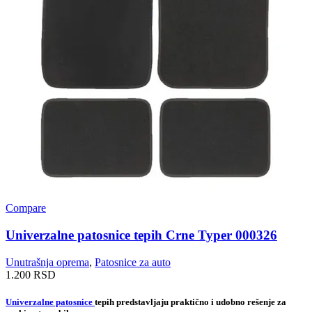
Compare
Univerzalne patosnice tepih Crne Typer 000326
Unutrašnja oprema
,
Patosnice za auto
1.200
RSD
Univerzalne patosnice
tepih predstavljaju praktično i udobno rešenje za