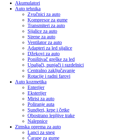
Akumulatori
Auto tehnika
Zvučnici za auto
Kompresor za gume
Transmiteri za auto
Sijalice za auto
Sirene za auto
Ventilator za auto
Adapteri za led sijalice
Džekovi za auto
Poništivač greške za led
Upaljači, punjači i razdelnici
Centralno zaključavanje
Rotacije i radni farovi
Auto kozmetika
Enterijer
Eksterijer
Mirisi za auto
Poliranje auta
Sundjeri, krpe i četke
Obostrano lepljive trake
Nalepnice
Zimska oprema za auto
Lanci za sneg
Čarape za gume