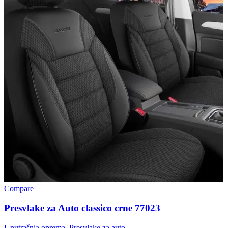
Compare
Presvlake za Auto classico crne 77023
Unutrašnja oprema
,
Presvlake za auto