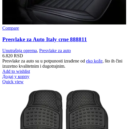
Compare
Presvlake za Auto Italy crne 888811
Unutrašnja oprema
,
Presvlake za auto
6.820
RSD
Presvlake za auto su u potpunosti izrađene od
eko kože
, što ih čini
izuzetno kvalitetnim i dugotrajnim.
Add to wishlist
Додај у корпу
Quick view