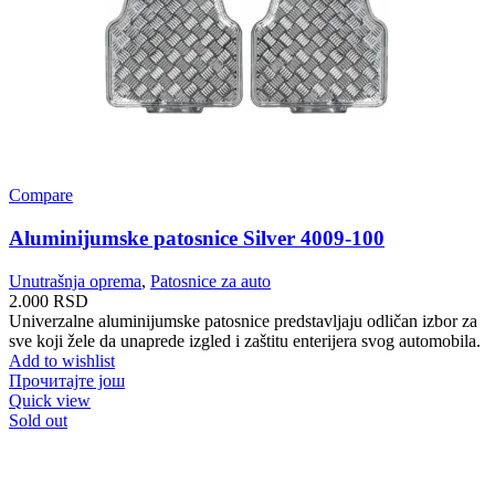
Compare
Aluminijumske patosnice Silver 4009-100
Unutrašnja oprema
,
Patosnice za auto
2.000
RSD
Univerzalne aluminijumske patosnice predstavljaju odličan izbor za
sve koji žele da unaprede izgled i zaštitu enterijera svog automobila.
Add to wishlist
Прочитајте још
Quick view
Sold out