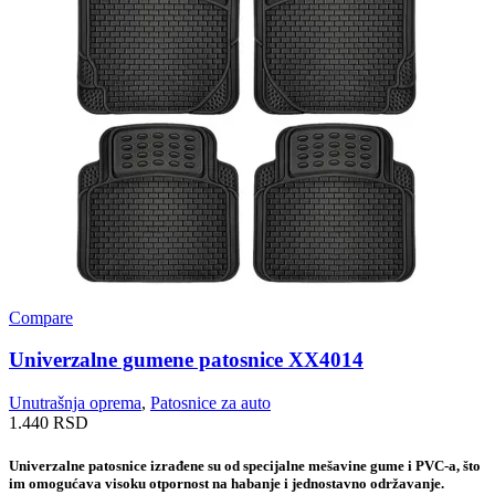
Compare
Univerzalne gumene patosnice XX4014
Unutrašnja oprema
,
Patosnice za auto
1.440
RSD
Univerzalne patosnice izrađene su od specijalne mešavine gume i PVC-a, što
im omogućava visoku otpornost na habanje i jednostavno održavanje.