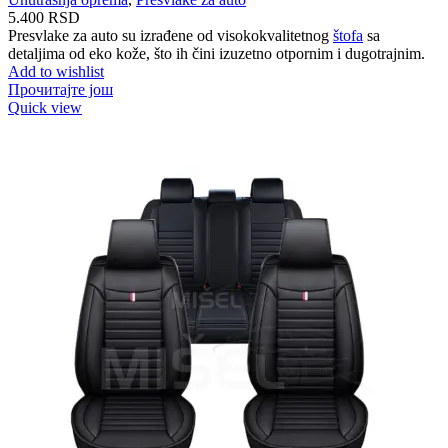
5.400
RSD
Presvlake za auto su izrađene od visokokvalitetnog
štofa
sa
detaljima od eko kože, što ih čini izuzetno otpornim i dugotrajnim.
Add to wishlist
Прочитајте још
Quick view