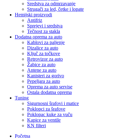
Sredstva za odmrzavanje
Strugači za led, četke i lopate
Hemijski proizvodi
Antifriz
Sprejevi i sredstva
Tečnost za stakla
Dodatna oprema za auto
Kablovi za paljenje
Dizalice za auto
Ključ za točkove
Retrovizor za auto
Žabice za auto
Antene za auto
Kanisteri za gorivo
Pepeljara za auto
Oprema za auto servise
Ostala dodatna oprema
Tuning
Sigurnosni šrafovi i matice
Poklopci za šrafove
Poklopac kuke za vuču
Kapice za ventile
KN filteri
Početna