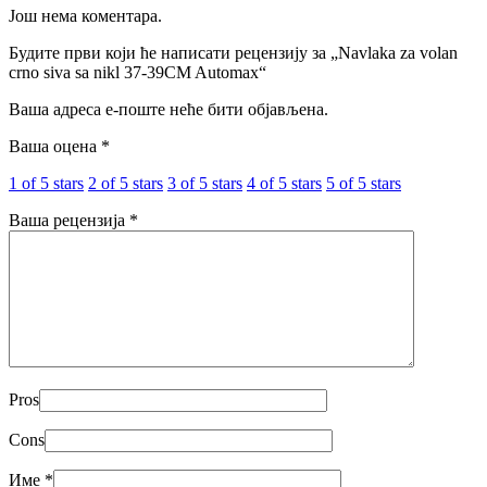
Још нема коментара.
Будите први који ће написати рецензију за „Navlaka za volan
crno siva sa nikl 37-39CM Automax“
Ваша адреса е-поште неће бити објављена.
Ваша оцена
*
1 of 5 stars
2 of 5 stars
3 of 5 stars
4 of 5 stars
5 of 5 stars
Ваша рецензија
*
Pros
Cons
Име
*