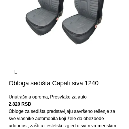
Obloga sedišta Capali siva 1240
Unutrašnja oprema
,
Presvlake za auto
2.820
RSD
Obloge za sedišta predstavljaju savršeno rešenje za
sve vlasnike automobila koji žele da obezbede
udobnost, zaštitu i estetski izgled u svim vremenskim