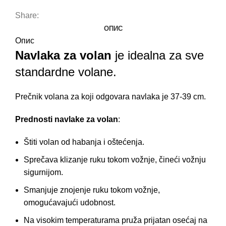
Share:
ОПИС
Опис
Navlaka za volan
je idealna za sve
standardne volane.
Prečnik volana za koji odgovara navlaka je 37-39 cm.
Prednosti navlake za volan
:
Štiti volan od habanja i oštećenja.
Sprečava klizanje ruku tokom vožnje, čineći vožnju
sigurnijom.
Smanjuje znojenje ruku tokom vožnje,
omogućavajući udobnost.
Na visokim temperaturama pruža prijatan osećaj na