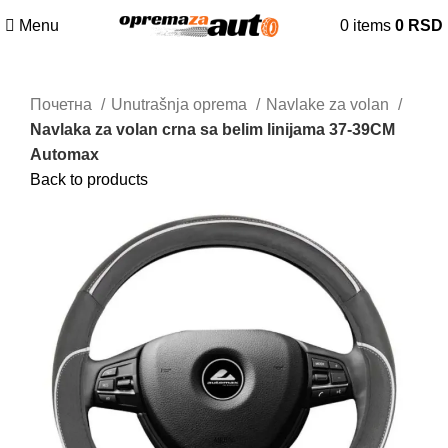
Menu
0
items
0
RSD
Почетна
Unutrašnja oprema
Navlake za volan
Navlaka za volan crna sa belim linijama 37-39CM
Automax
Back to products