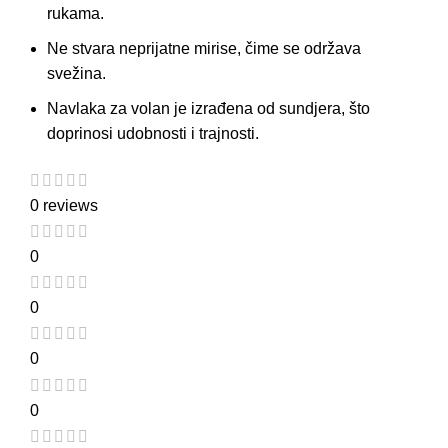
rukama.
Ne stvara neprijatne mirise, čime se održava
svežina.
Navlaka za volan je izrađena od
sundjera
, što
doprinosi udobnosti i trajnosti.
0 reviews
0
0
0
0