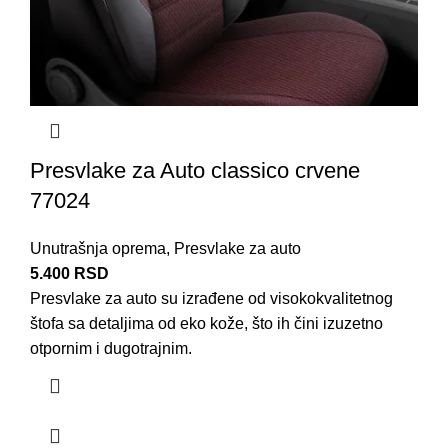
Presvlake za Auto classico crvene
77024
Unutrašnja oprema
,
Presvlake za auto
5.400
RSD
Presvlake za auto su izrađene od visokokvalitetnog
štofa
sa detaljima od eko kože, što ih čini izuzetno
otpornim i dugotrajnim.