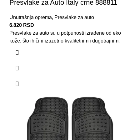
Presvlake za Auto Italy crne 888811
Unutrašnja oprema
,
Presvlake za auto
6.820
RSD
Presvlake za auto su u potpunosti izrađene od
eko
kože
, što ih čini izuzetno kvalitetnim i dugotrajnim.