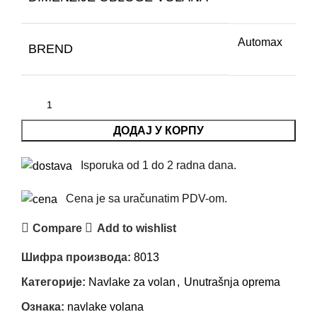
Automax
BREND
ДОДАЈ У КОРПУ
Isporuka od 1 do 2 radna dana.
Cena je sa uračunatim PDV-om.
Compare
Add to wishlist
Шифра производа:
8013
Категорије:
Navlake za volan
,
Unutrašnja oprema
Ознака:
navlake volana