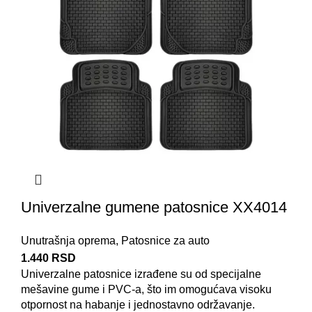
Univerzalne gumene patosnice XX4014
Unutrašnja oprema
,
Patosnice za auto
1.440
RSD
Univerzalne patosnice izrađene su od specijalne
mešavine gume i PVC-a, što im omogućava visoku
otpornost na habanje i jednostavno održavanje.