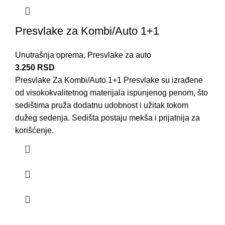
Presvlake za Kombi/Auto 1+1
Unutrašnja oprema
,
Presvlake za auto
3.250
RSD
Presvlake Za Kombi/Auto 1+1
Presvlake
su izrađene
od visokokvalitetnog materijala ispunjenog
penom
, što
sedištima pruža dodatnu udobnost i užitak tokom
dužeg sedenja. Sedišta postaju mekša i prijatnija za
korišćenje.