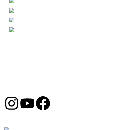
Žrtava Fašizma 98, Sremska Mitrovica
Viber i WhatsApp : (060) 0698989
Telefon: (069) 3070799
Email: prodaja@opremazaauto.rs
Korisni Linkovi
Politika Privatnosti
Uslovi Poslovanja
Politika Kolačića
Reklamacija
DRUŠTVENE MREŽE
Copyright © 2026 by Oprema za Auto. Sva prava su
zadržana.