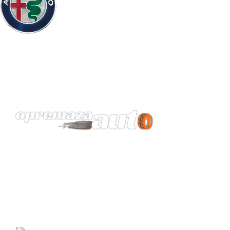
Vaš pouzdan partner za opremu automobila.
KONTAKT