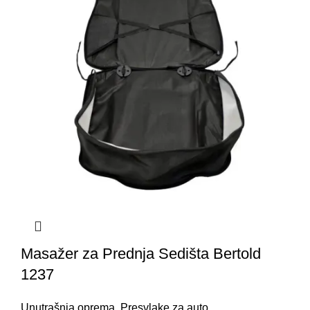
Masažer za Prednja Sedišta Bertold
1237
Unutrašnja oprema
,
Presvlake za auto