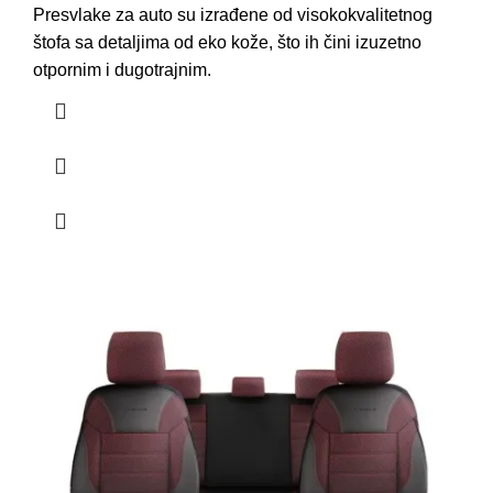
Presvlake za auto su izrađene od visokokvalitetnog
štofa
sa detaljima od eko kože, što ih čini izuzetno
otpornim i dugotrajnim.