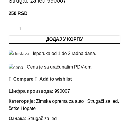
Strugač za led 990007
250
RSD
ДОДАЈ У КОРПУ
Isporuka od 1 do 2 radna dana.
Cena je sa uračunatim PDV-om.
Compare
Add to wishlist
Шифра производа:
990007
Категорије:
Zimska oprema za auto
,
Strugači za led,
četke i lopate
Ознака:
Strugač za led