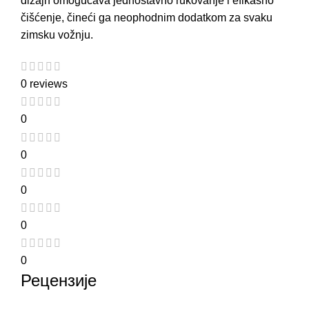
dizajn omogućava jednostavno rukovanje i efikasno
čišćenje, čineći ga neophodnim dodatkom za svaku
zimsku vožnju
.
0 reviews
0
0
0
0
0
Рецензије