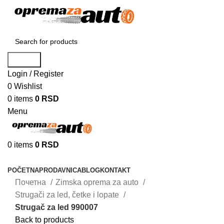
Search
Login / Register
0
Wishlist
0
items
0
RSD
Menu
0
items
0
RSD
Browse Categories
POČETNA
PRODAVNICA
BLOG
KONTAKT
Почетна
Zimska oprema za auto
Strugači za led, četke i lopate
Strugač za led 990007
Back to products