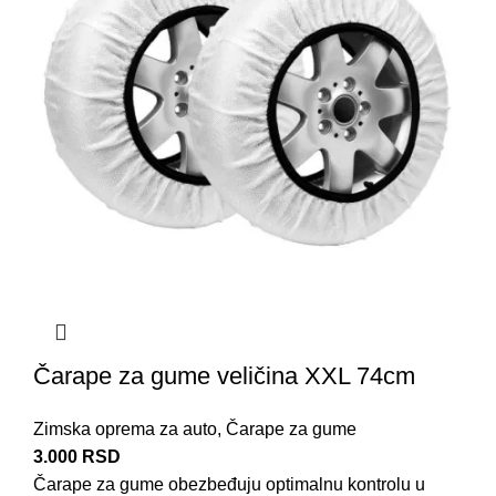
Čarape za gume veličina XXL 74cm
Zimska oprema za auto
,
Čarape za gume
3.000
RSD
Čarape za
gume
obezbeđuju optimalnu kontrolu u