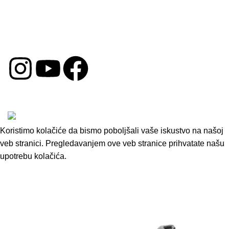
Politika Kolačića
Reklamacija
DRUŠTVENE MREŽE
Copyright © 2026 by Oprema za Auto. Sva prava su
zadržana.
Koristimo kolačiće da bismo poboljšali vaše iskustvo na našoj
veb stranici. Pregledavanjem ove veb stranice prihvatate našu
upotrebu kolačića.
Accept