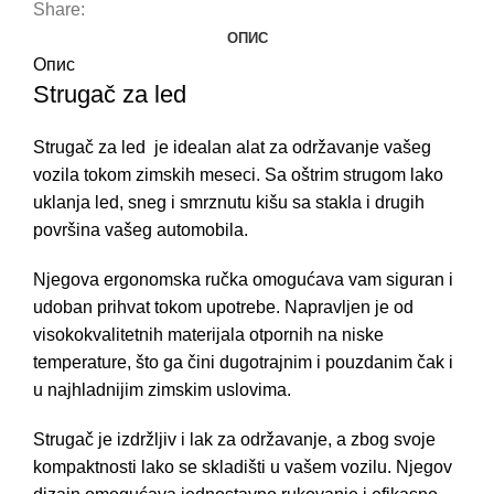
Share:
ОПИС
Опис
Strugač za led
Strugač za led
je idealan alat za održavanje vašeg
vozila tokom zimskih meseci. Sa oštrim strugom lako
uklanja led, sneg i smrznutu kišu sa stakla i drugih
površina vašeg automobila.
Njegova ergonomska ručka omogućava vam siguran i
udoban prihvat tokom upotrebe. Napravljen je od
visokokvalitetnih materijala otpornih na niske
temperature, što ga čini dugotrajnim i pouzdanim čak i
u najhladnijim zimskim uslovima.
Strugač je izdržljiv i lak za održavanje, a zbog svoje
kompaktnosti lako se skladišti u vašem vozilu. Njegov