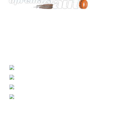
Vaš pouzdan partner za opremu automobila.
KONTAKT
Žrtava Fašizma 98, Sremska Mitrovica
Viber i WhatsApp : (060) 0698989
Telefon: (069) 3070799
Email: prodaja@opremazaauto.rs
Korisni Linkovi
Politika Privatnosti
Uslovi Poslovanja