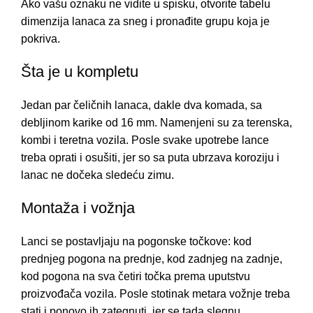
Ako vašu oznaku ne vidite u spisku, otvorite
tabelu
dimenzija lanaca za sneg
i pronađite grupu koja je
pokriva.
Šta je u kompletu
Jedan par čeličnih lanaca, dakle dva komada, sa
debljinom karike od 16 mm. Namenjeni su za terenska,
kombi i teretna vozila. Posle svake upotrebe lance
treba oprati i osušiti, jer so sa puta ubrzava koroziju i
lanac ne dočeka sledeću zimu.
Montaža i vožnja
Lanci se postavljaju na pogonske točkove: kod
prednjeg pogona na prednje, kod zadnjeg na zadnje,
kod pogona na sva četiri točka prema uputstvu
proizvođača vozila. Posle stotinak metara vožnje treba
stati i ponovo ih zategnuti, jer se tada slegnu.