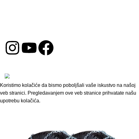
Uslovi Poslovanja
Politika Kolačića
Reklamacija
DRUŠTVENE MREŽE
Copyright © 2026 by Oprema za Auto. Sva prava su
zadržana.
Koristimo kolačiće da bismo poboljšali vaše iskustvo na našoj
veb stranici. Pregledavanjem ove veb stranice prihvatate našu
upotrebu kolačića.
Accept