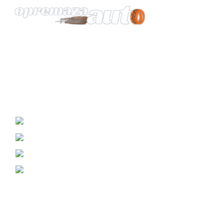
Vaš pouzdan partner za opremu automobila.
KONTAKT
Žrtava Fašizma 98, Sremska Mitrovica
Viber i WhatsApp : (060) 0698989
Telefon: (069) 3070799
Email: prodaja@opremazaauto.rs
Korisni Linkovi
Politika Privatnosti