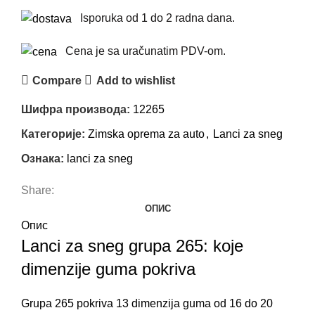
Isporuka od 1 do 2 radna dana.
Cena je sa uračunatim PDV-om.
Compare
Add to wishlist
Шифра производа:
12265
Категорије:
Zimska oprema za auto
,
Lanci za sneg
Ознака:
lanci za sneg
Share:
ОПИС
Опис
Lanci za sneg grupa 265: koje
dimenzije guma pokriva
Grupa 265 pokriva 13 dimenzija guma od 16 do 20