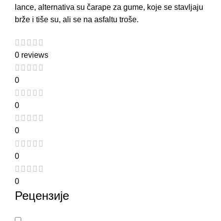
lance, alternativa su
čarape za gume
, koje se stavljaju
brže i tiše su, ali se na asfaltu troše.
0 reviews
0
0
0
0
0
Рецензије