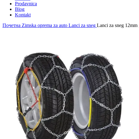
Prodavnica
Blog
Kontakt
Почетна
Zimska oprema za auto
Lanci za sneg
Lanci za sneg 12mm 