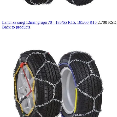
Lanci za sneg 12mm grupa 70 - 185/65 R15, 185/60 R15
2.700
RSD
Back to products