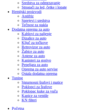
Sredstva za odmrzavanje
Strugači za led, četke i lopate
Hemijski proizvodi
Antifriz
Sprejevi i sredstva
Tečnost za stakla
Dodatna oprema za auto
Kablovi za paljenje
Dizalice za auto
Ključ za točkove
Retrovizor za auto
Žabice za auto
Antene za auto
Kanisteri za gorivo
Pepeljara za auto
Oprema za auto servise
Ostala dodatna oprema
Tuning
Sigurnosni šrafovi i matice
Poklopci za šrafove
Poklopac kuke za vuču
Kapice za ventile
KN filteri
Početna