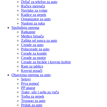
Držač za telefon za auto
Ručice menjača
Navlake za volan
Kadice za gepek
Organizator za auto
Nasloni za ruku
Spoljašnja oprema
Ratkapne
Metlice brisača
Zaštita od sunca za auto
Cerade za auto
Polucerade za auto
Cerade za kombi
Cerade za motor
Cerade za bicikle i krovne kofere
Ram za tablice
Krovni nosači
Obavezna oprema za auto
Setovi
Prva pomoć
PP aparat
Trake, uže i sajla za vuču
Torba za gepek
Trougao za auto
Prsluk za auto