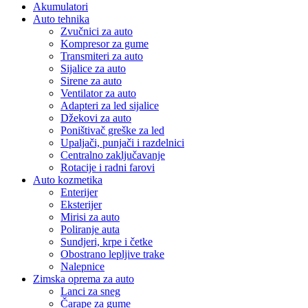
Akumulatori
Auto tehnika
Zvučnici za auto
Kompresor za gume
Transmiteri za auto
Sijalice za auto
Sirene za auto
Ventilator za auto
Adapteri za led sijalice
Džekovi za auto
Poništivač greške za led
Upaljači, punjači i razdelnici
Centralno zaključavanje
Rotacije i radni farovi
Auto kozmetika
Enterijer
Eksterijer
Mirisi za auto
Poliranje auta
Sundjeri, krpe i četke
Obostrano lepljive trake
Nalepnice
Zimska oprema za auto
Lanci za sneg
Čarape za gume