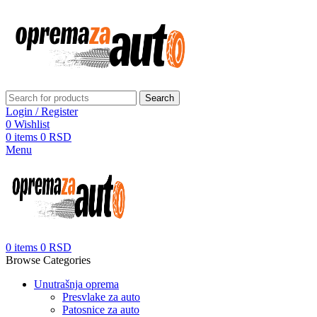
Search
Login / Register
0
Wishlist
0
items
0
RSD
Menu
0
items
0
RSD
Browse Categories
Unutrašnja oprema
Presvlake za auto
Patosnice za auto