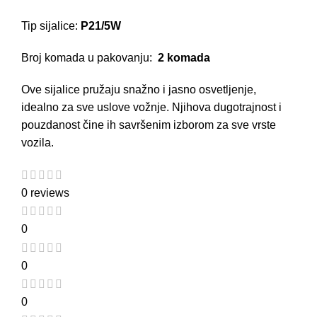
Tip sijalice:
P21/5W
Broj komada u pakovanju:
2 komada
Ove
sijalice
pružaju snažno i jasno osvetljenje,
idealno za sve uslove vožnje. Njihova dugotrajnost i
pouzdanost čine ih savršenim izborom za sve vrste
vozila.
0 reviews
0
0
0