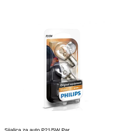
Accept
Sijalica za auto P21/5W Par