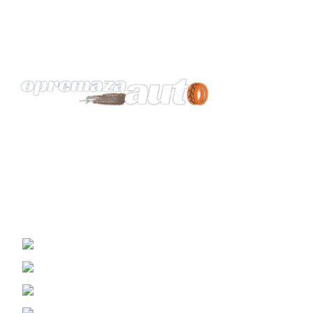
Vaš pouzdan partner za opremu automobila.
KONTAKT
Žrtava Fašizma 98, Sremska Mitrovica
Viber i WhatsApp : (060) 0698989
Telefon: (069) 3070799