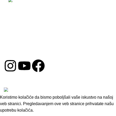
Email: prodaja@opremazaauto.rs
Korisni Linkovi
Politika Privatnosti
Uslovi Poslovanja
Politika Kolačića
Reklamacija
DRUŠTVENE MREŽE
Copyright © 2026 by Oprema za Auto. Sva prava su
zadržana.
Koristimo kolačiće da bismo poboljšali vaše iskustvo na našoj
veb stranici. Pregledavanjem ove veb stranice prihvatate našu
upotrebu kolačića.