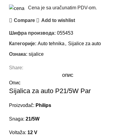
Cena je sa uračunatim PDV-om.
Compare
Add to wishlist
Шифра производа:
055453
Категорије:
Auto tehnika
,
Sijalice za auto
Ознака:
sijalice
Share:
ОПИС
Опис
Sijalica za auto P21/5W Par
Proizvođač:
Philips
Snaga:
21/5W
Voltaža
:
12 V