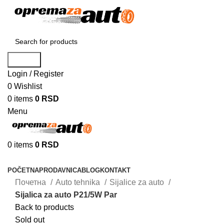
Search
Login / Register
0
Wishlist
0
items
0
RSD
Menu
0
items
0
RSD
Browse Categories
POČETNA
PRODAVNICA
BLOG
KONTAKT
Почетна
Auto tehnika
Sijalice za auto
Sijalica za auto P21/5W Par
Back to products
Sold out