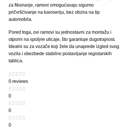
za fiksiranje, ramovi omogućavaju sigurno
pričvršćivanje na karoseriju, bez obzira na
tip
automobila
.
Pored toga, ovi
ramovi
su jednostavni za montažu i
otporni na spoljne uticaje, što garantuje dugotrajnost.
Idealni su za vozače koji žele da unaprede izgled svog
vozila i obezbede stabilno postavljanje registarskih
tablica.
0 reviews
0
0
0