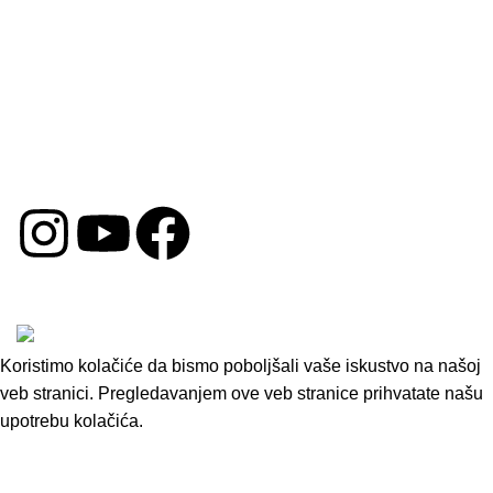
Korisni Linkovi
Politika Privatnosti
Uslovi Poslovanja
Politika Kolačića
Reklamacija
DRUŠTVENE MREŽE
Copyright © 2026 by Oprema za Auto. Sva prava su
zadržana.
Koristimo kolačiće da bismo poboljšali vaše iskustvo na našoj
veb stranici. Pregledavanjem ove veb stranice prihvatate našu
upotrebu kolačića.
Accept