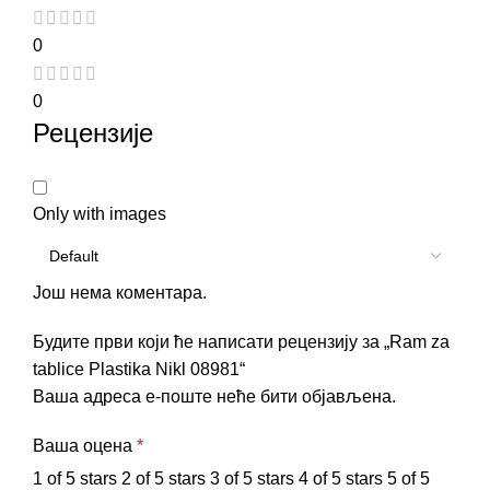
0
0
Рецензије
Only with images
Још нема коментара.
Будите први који ће написати рецензију за „Ram za
tablice Plastika Nikl 08981“
Ваша адреса е-поште неће бити објављена.
Ваша оцена
*
1 of 5 stars
2 of 5 stars
3 of 5 stars
4 of 5 stars
5 of 5