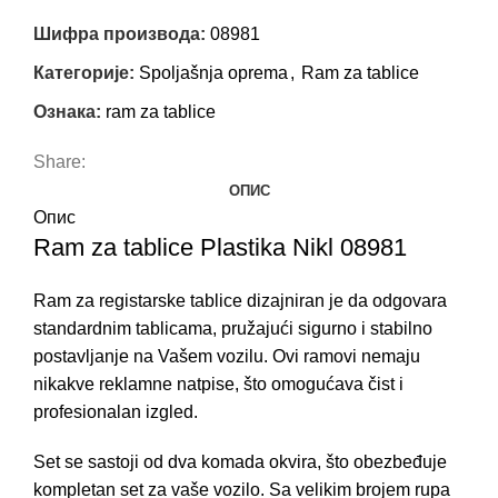
Шифра производа:
08981
Категорије:
Spoljašnja oprema
,
Ram za tablice
Ознака:
ram za tablice
Share:
ОПИС
Опис
Ram za tablice Plastika Nikl 08981
Ram za registarske tablice dizajniran je da odgovara
standardnim tablicama, pružajući sigurno i stabilno
postavljanje na Vašem vozilu. Ovi ramovi nemaju
nikakve reklamne natpise, što omogućava čist i
profesionalan izgled.
Set se sastoji od dva komada okvira, što obezbeđuje
kompletan set za vaše vozilo. Sa velikim brojem rupa