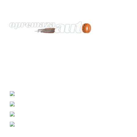
Vaš pouzdan partner za opremu automobila.
KONTAKT
Žrtava Fašizma 98, Sremska Mitrovica
Viber i WhatsApp : (060) 0698989
Telefon: (069) 3070799
Email: prodaja@opremazaauto.rs