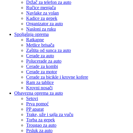
Držač za telefon za auto
Ručice menjača
Navlake za volan
Kadice za gepek
Organizator za auto
Nasloni za ruku
Spoljašnja oprema
Ratkapne
Metlice brisača
Zaštita od sunca za auto
Cerade za auto
Polucerade za auto
Cerade za kombi
Cerade za motor
Cerade za bicikle i krovne kofere
Ram za tablice
Krovni nosači
Obavezna oprema za auto
Setovi
Prva pomoć
PP aparat
Trake, uže i sajla za vuču
Torba za gepek
Trougao za auto
Prsluk za auto