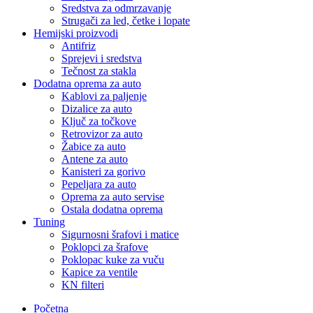
Sredstva za odmrzavanje
Strugači za led, četke i lopate
Hemijski proizvodi
Antifriz
Sprejevi i sredstva
Tečnost za stakla
Dodatna oprema za auto
Kablovi za paljenje
Dizalice za auto
Ključ za točkove
Retrovizor za auto
Žabice za auto
Antene za auto
Kanisteri za gorivo
Pepeljara za auto
Oprema za auto servise
Ostala dodatna oprema
Tuning
Sigurnosni šrafovi i matice
Poklopci za šrafove
Poklopac kuke za vuču
Kapice za ventile
KN filteri
Početna