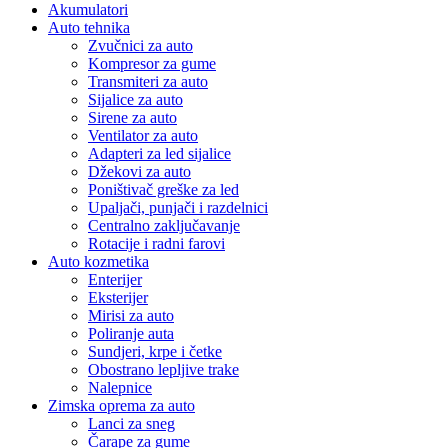
Akumulatori
Auto tehnika
Zvučnici za auto
Kompresor za gume
Transmiteri za auto
Sijalice za auto
Sirene za auto
Ventilator za auto
Adapteri za led sijalice
Džekovi za auto
Poništivač greške za led
Upaljači, punjači i razdelnici
Centralno zaključavanje
Rotacije i radni farovi
Auto kozmetika
Enterijer
Eksterijer
Mirisi za auto
Poliranje auta
Sundjeri, krpe i četke
Obostrano lepljive trake
Nalepnice
Zimska oprema za auto
Lanci za sneg
Čarape za gume