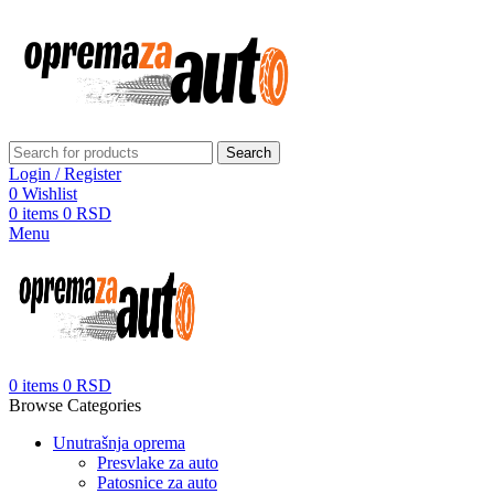
Search
Login / Register
0
Wishlist
0
items
0
RSD
Menu
0
items
0
RSD
Browse Categories
Unutrašnja oprema
Presvlake za auto
Patosnice za auto