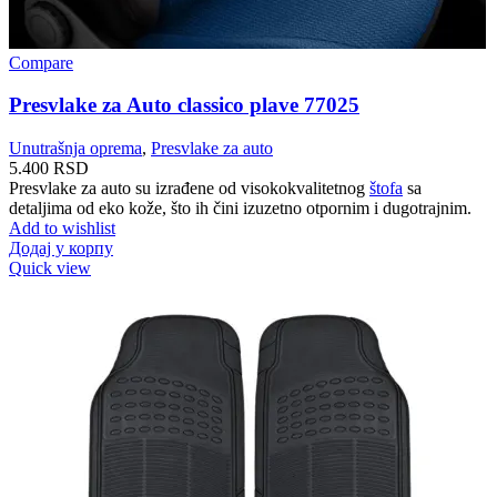
Compare
Presvlake za Auto classico plave 77025
Unutrašnja oprema
,
Presvlake za auto
5.400
RSD
Presvlake za auto su izrađene od visokokvalitetnog
štofa
sa
detaljima od eko kože, što ih čini izuzetno otpornim i dugotrajnim.
Add to wishlist
Додај у корпу
Quick view