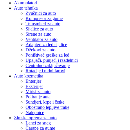
Akumulatori
Auto tehnika
Zvučnici za auto
Kompresor za gume
Transmiteri za auto
Sijalice za auto
Sirene za auto
Ventilator za auto
Adapteri za led sijalice
Džekovi za auto
Poništivač greške za led
Upaljači, punjači i razdelnici
Centralno zaključavanje
Rotacije i radni farovi
Auto kozmetika
Enterijer
Eksterijer
Mirisi za auto
Poliranje auta
Sundjeri, krpe i četke
Obostrano lepljive trake
Nalepnice
Zimska oprema za auto
Lanci za sneg
Čarape za gume