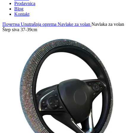
Prodavnica
Blog
Kontakt
Почетна
Unutrašnja oprema
Navlake za volan
Navlaka za volan
Štep siva 37-39cm