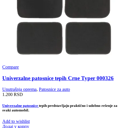
Compare
Univerzalne patosnice tepih Crne Typer 000326
Unutrašnja oprema
,
Patosnice za auto
1.200
RSD
Univerzalne patosnice
tepih predstavljaju praktično i udobno rešenje za
svaki automobil.
Add to wishlist
Додај у корпу