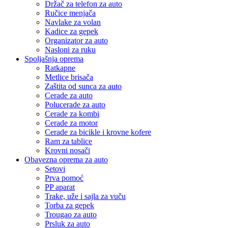
Držač za telefon za auto
Ručice menjača
Navlake za volan
Kadice za gepek
Organizator za auto
Nasloni za ruku
Spoljašnja oprema
Ratkapne
Metlice brisača
Zaštita od sunca za auto
Cerade za auto
Polucerade za auto
Cerade za kombi
Cerade za motor
Cerade za bicikle i krovne kofere
Ram za tablice
Krovni nosači
Obavezna oprema za auto
Setovi
Prva pomoć
PP aparat
Trake, uže i sajla za vuču
Torba za gepek
Trougao za auto
Prsluk za auto