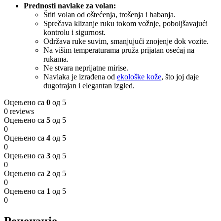
Prednosti navlake za volan:
Štiti volan od oštećenja, trošenja i habanja.
Sprečava klizanje ruku tokom vožnje, poboljšavajući
kontrolu i sigurnost.
Održava ruke suvim, smanjujući znojenje dok vozite.
Na višim temperaturama pruža prijatan osećaj na
rukama.
Ne stvara neprijatne mirise.
Navlaka je izrađena od
ekološke kože
, što joj daje
dugotrajan i elegantan izgled.
Оцењено са
0
од 5
0 reviews
Оцењено са
5
од 5
0
Оцењено са
4
од 5
0
Оцењено са
3
од 5
0
Оцењено са
2
од 5
0
Оцењено са
1
од 5
0
Рецензије