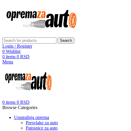
Search
Login / Register
0
Wishlist
0
items
0
RSD
Menu
0
items
0
RSD
Browse Categories
Unutrašnja oprema
Presvlake za auto
Patosnice za auto