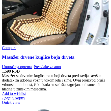
Compare
Masažer drvene kuglice boja drveta
Unutrašnja oprema
,
Presvlake za auto
1.590
RSD
Masažer sa drvenim kuglicama u boji drveta predstavlja savršen
dodatak za udobnu vožnju tokom leta i zime. Ovaj proizvod pruža
vrhunsku udobnost, čak i kada su sedišta zagrejana od sunca ili
hladna u zimskim mesecima.
Add to wishlist
Додај у корпу
Quick view