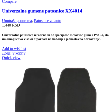
Compare
Univerzalne gumene patosnice XX4014
Unutrašnja oprema
,
Patosnice za auto
1.440
RSD
Univerzalne patosnice izrađene su od specijalne mešavine gume i PVC-a, što
im omogućava visoku otpornost na habanje i jednostavno održavanje.
Add to wishlist
Додај у корпу
Quick view