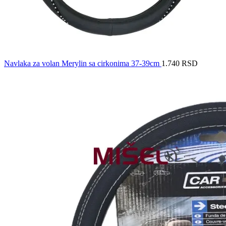
Navlaka za volan Merylin sa cirkonima 37-39cm
1.740
RSD