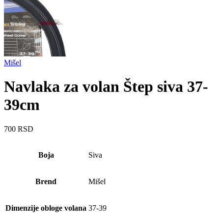
Mišel
Navlaka za volan Štep siva 37-
39cm
700
RSD
Boja
Siva
Brend
Mišel
Dimenzije obloge volana
37-39