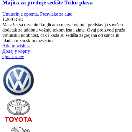
Majica za prednje sedište Triko plava
Unutrašnja oprema
,
Presvlake za auto
1.200
RSD
Masažer sa drvenim kuglicama u crvenoj boji predstavlja savršen
dodatak za udobnu vožnju tokom leta i zime. Ovaj proizvod pruža
vrhunsku udobnost, čak i kada su sedišta zagrejana od sunca ili
hladna u zimskim mesecima.
Add to wishlist
Додај у корпу
Quick view