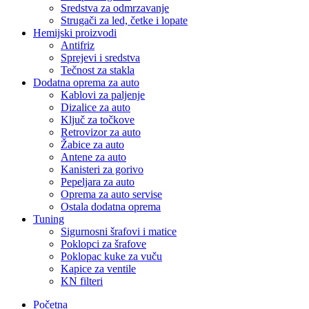
Sredstva za odmrzavanje
Strugači za led, četke i lopate
Hemijski proizvodi
Antifriz
Sprejevi i sredstva
Tečnost za stakla
Dodatna oprema za auto
Kablovi za paljenje
Dizalice za auto
Ključ za točkove
Retrovizor za auto
Žabice za auto
Antene za auto
Kanisteri za gorivo
Pepeljara za auto
Oprema za auto servise
Ostala dodatna oprema
Tuning
Sigurnosni šrafovi i matice
Poklopci za šrafove
Poklopac kuke za vuču
Kapice za ventile
KN filteri
Početna