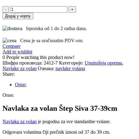
Navlaka
za
Додај у корпу
volan
Štep
Isporuka od 1 do 2 radna dana.
siva
37-
Cena je sa uračunatim PDV-om.
39cm
Compare
количина
Add to wishlist
0
People watching this product now!
Шифра производа:
2412-7
Категорије:
Unutrašnja oprema
,
Navlake za volan
Ознака:
navlake volana
Share:
Опис
Опис
Navlaka za volan Štep Siva 37-39cm
Navlaka za volan
je pogodna za sve standardne volane.
Odgovara volanima čiji prečnik iznosi od 37 do 39 cm.