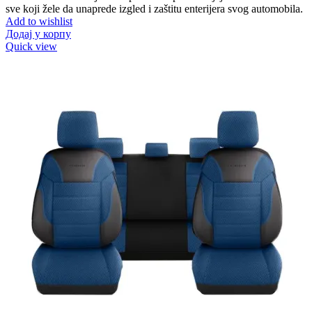
sve koji žele da unaprede izgled i zaštitu enterijera svog automobila.
Add to wishlist
Додај у корпу
Quick view