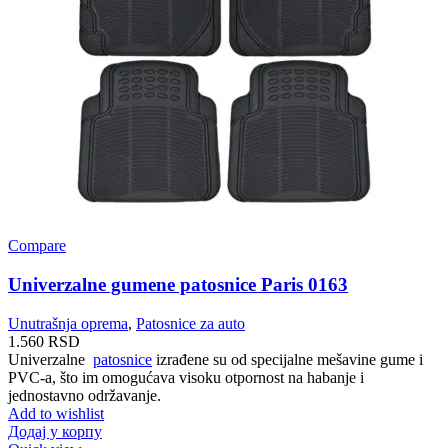
Compare
Univerzalne gumene patosnice Paris 0163
Unutrašnja oprema
,
Patosnice za auto
1.560
RSD
Univerzalne
patosnice
izrađene su od specijalne mešavine gume i
PVC-a, što im omogućava visoku otpornost na habanje i
jednostavno održavanje.
Add to wishlist
Додај у корпу