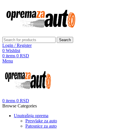
Search
Login / Register
0
Wishlist
0
items
0
RSD
Menu
0
items
0
RSD
Browse Categories
Unutrašnja oprema
Presvlake za auto
Patosnice za auto