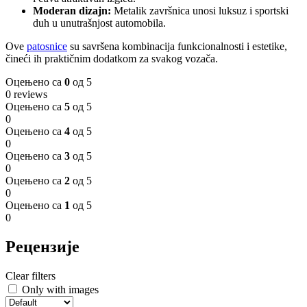
Moderan dizajn:
Metalik završnica unosi luksuz i sportski
duh u unutrašnjost automobila.
Ove
patosnice
su savršena kombinacija funkcionalnosti i estetike,
čineći ih praktičnim dodatkom za svakog vozača.
Оцењено са
0
од 5
0 reviews
Оцењено са
5
од 5
0
Оцењено са
4
од 5
0
Оцењено са
3
од 5
0
Оцењено са
2
од 5
0
Оцењено са
1
од 5
0
Рецензије
Clear filters
Only with images