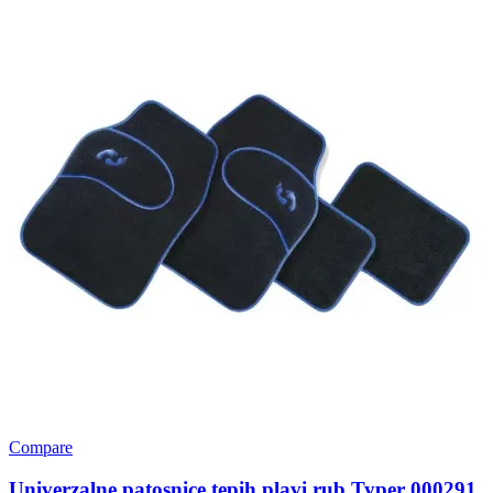
Compare
Univerzalne patosnice tepih plavi rub Typer 000291