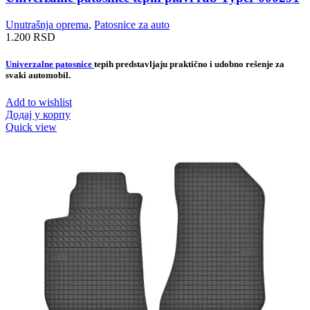
Unutrašnja oprema
,
Patosnice za auto
1.200
RSD
Univerzalne patosnice
tepih predstavljaju praktično i udobno rešenje za
svaki automobil.
Add to wishlist
Додај у корпу
Quick view