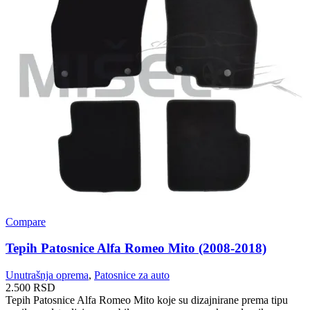
Compare
Tepih Patosnice Alfa Romeo Mito (2008-2018)
Unutrašnja oprema
,
Patosnice za auto
2.500
RSD
Tepih Patosnice Alfa Romeo Mito koje su dizajnirane prema tipu