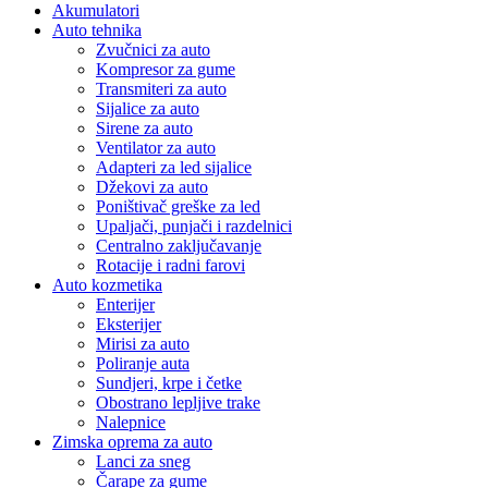
Akumulatori
Auto tehnika
Zvučnici za auto
Kompresor za gume
Transmiteri za auto
Sijalice za auto
Sirene za auto
Ventilator za auto
Adapteri za led sijalice
Džekovi za auto
Poništivač greške za led
Upaljači, punjači i razdelnici
Centralno zaključavanje
Rotacije i radni farovi
Auto kozmetika
Enterijer
Eksterijer
Mirisi za auto
Poliranje auta
Sundjeri, krpe i četke
Obostrano lepljive trake
Nalepnice
Zimska oprema za auto
Lanci za sneg
Čarape za gume