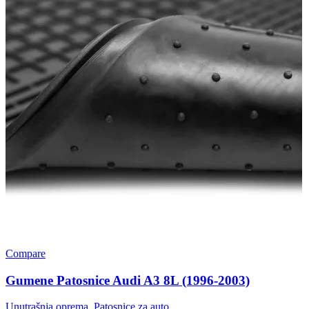
Compare
Gumene Patosnice Audi A3 8L (1996-2003)
Unutrašnja oprema
,
Patosnice za auto