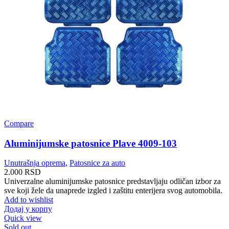
Compare
Aluminijumske patosnice Plave 4009-103
Unutrašnja oprema
,
Patosnice za auto
2.000
RSD
Univerzalne aluminijumske patosnice predstavljaju odličan izbor za
sve koji žele da unaprede izgled i zaštitu enterijera svog automobila.
Add to wishlist
Додај у корпу
Quick view
Sold out