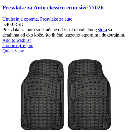
Presvlake za Auto classico crno sive 77026
Unutrašnja oprema
,
Presvlake za auto
5.400
RSD
Presvlake za auto su izrađene od visokokvalitetnog
štofa
sa
detaljima od eko kože, što ih čini izuzetno otpornim i dugotrajnim.
Add to wishlist
Прочитајте још
Quick view