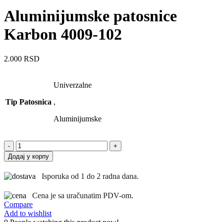
Aluminijumske patosnice
Karbon 4009-102
2.000
RSD
Univerzalne
Tip Patosnica
,
Aluminijumske
Aluminijumske
patosnice
Додај у корпу
Karbon
4009-
Isporuka od 1 do 2 radna dana.
102
количина
Cena je sa uračunatim PDV-om.
Compare
Add to wishlist