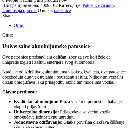
0
People watching this product now!
Шифра производа:
4009-102
Категорије:
Patosnice za auto
,
Unutrašnja oprema
Ознака:
patosnice
Share:
Опис
Опис
Univerzalne aluminijumske patosnice
Ove patosnice predstavljaju odličan izbor za sve koji žele da
unaprede izgled i zaštitu enterijera svog automobila.
Izrađene od izdržljivog aluminijuma visokog kvaliteta, ove patosnice
obezbeđuju dug vek trajanja i pouzdanu zaštitu. Njihov univerzalni
dizajn omogućava laku prilagodbu različitim modelima vozila.
Glavne prednosti:
Kvalitetan aluminijum:
Pruža visoku otpornost na habanje,
vlagu i prljavštinu.
Univerzalna dimenzija:
Prilagođava se većini vozila i
omogućava jednostavnu ugradnju.
Jednostavno održavanje:
Glatka površina olakšava čišćenje
i čuva atraktivan izgled.