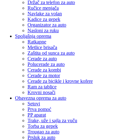
Držač za telefon za auto
Ručice menjača
Navlake za volan
Kadice za gepek
Organizator za auto
Nasloni za ruku
Spoljašnja oprema
Ratkapne
Metlice brisača
Zaštita od sunca za auto
Cerade za auto
Polucerade za auto
Cerade za kombi
Cerade za motor
Cerade za bicikle i krovne kofere
Ram za tablice
Krovni nosači
Obavezna oprema za auto
Setovi
Prva pomoć
PP aparat
Trake, uže i sajla za vuču
Torba za gepek
Trougao za auto
Prsluk za auto