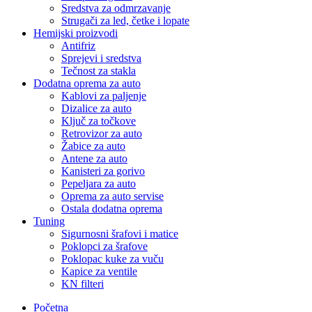
Sredstva za odmrzavanje
Strugači za led, četke i lopate
Hemijski proizvodi
Antifriz
Sprejevi i sredstva
Tečnost za stakla
Dodatna oprema za auto
Kablovi za paljenje
Dizalice za auto
Ključ za točkove
Retrovizor za auto
Žabice za auto
Antene za auto
Kanisteri za gorivo
Pepeljara za auto
Oprema za auto servise
Ostala dodatna oprema
Tuning
Sigurnosni šrafovi i matice
Poklopci za šrafove
Poklopac kuke za vuču
Kapice za ventile
KN filteri
Početna