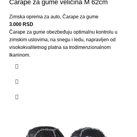
Čarape za gume veličina M 62cm
Zimska oprema za auto
,
Čarape za gume
3.000
RSD
Čarape za
gume
obezbeđuju optimalnu kontrolu u
zimskim uslovima
, na snegu i ledu, napravljen od
visokokvalitetnog platna sa trodimenzionalnom
tkaninom.