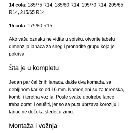
14 cola:
185/75 R14, 185/80 R14, 195/70 R14, 205/65
R14, 215/65 R14
15 cola:
175/80 R15
Ako vašu oznaku ne vidite u spisku, otvorite
tabelu
dimenzija lanaca za sneg
i pronađite grupu koja je
pokriva.
Šta je u kompletu
Jedan par čeličnih lanaca, dakle dva komada, sa
debljinom karike od 16 mm. Namenjeni su za terenska,
kombi i teretna vozila. Posle svake upotrebe lance
treba oprati i osušiti, jer so sa puta ubrzava koroziju i
lanac ne dočeka sledeću zimu.
Montaža i vožnja