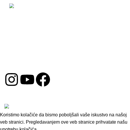
Email: prodaja@opremazaauto.rs
Korisni Linkovi
Politika Privatnosti
Uslovi Poslovanja
Politika Kolačića
Reklamacija
DRUŠTVENE MREŽE
Copyright © 2026 by Oprema za Auto. Sva prava su
zadržana.
Koristimo kolačiće da bismo poboljšali vaše iskustvo na našoj
veb stranici. Pregledavanjem ove veb stranice prihvatate našu
upotrebu kolačića.