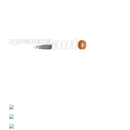
Vaš pouzdan partner za opremu automobila.
KONTAKT
Žrtava Fašizma 98, Sremska Mitrovica
Viber i WhatsApp : (060) 0698989
Telefon: (069) 3070799