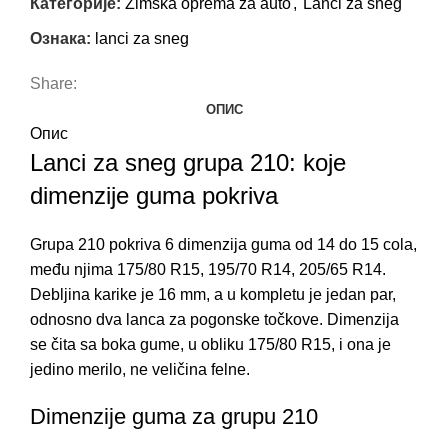
Категорије:
Zimska oprema za auto
,
Lanci za sneg
Ознака:
lanci za sneg
Share:
ОПИС
Опис
Lanci za sneg grupa 210: koje
dimenzije guma pokriva
Grupa 210 pokriva 6 dimenzija guma od 14 do 15 cola,
među njima 175/80 R15, 195/70 R14, 205/65 R14.
Debljina karike je 16 mm, a u kompletu je jedan par,
odnosno dva lanca za pogonske točkove. Dimenzija
se čita sa boka gume, u obliku 175/80 R15, i ona je
jedino merilo, ne veličina felne.
Dimenzije guma za grupu 210