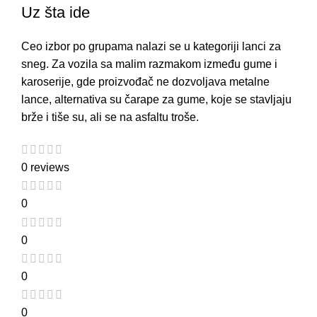
Uz šta ide
Ceo izbor po grupama nalazi se u kategoriji
lanci za
sneg
. Za vozila sa malim razmakom između gume i
karoserije, gde proizvođač ne dozvoljava metalne
lance, alternativa su
čarape za gume
, koje se stavljaju
brže i tiše su, ali se na asfaltu troše.
0 reviews
0
0
0
0