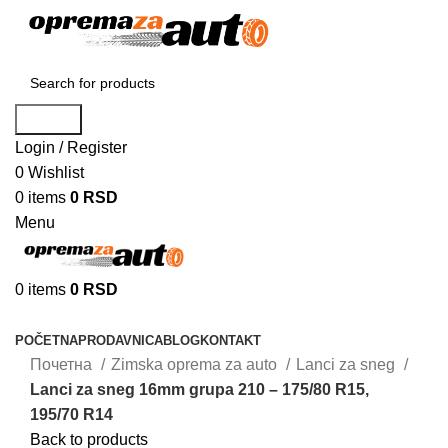
Search
Login / Register
0
Wishlist
0
items
0
RSD
Menu
0
items
0
RSD
Browse Categories
POČETNA
PRODAVNICA
BLOG
KONTAKT
Почетна
Zimska oprema za auto
Lanci za sneg
Lanci za sneg 16mm grupa 210 – 175/80 R15,
195/70 R14
Back to products