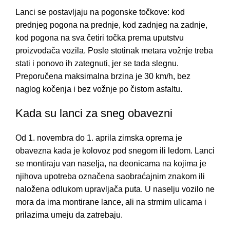
Lanci se postavljaju na pogonske točkove: kod
prednjeg pogona na prednje, kod zadnjeg na zadnje,
kod pogona na sva četiri točka prema uputstvu
proizvođača vozila. Posle stotinak metara vožnje treba
stati i ponovo ih zategnuti, jer se tada slegnu.
Preporučena maksimalna brzina je 30 km/h, bez
naglog kočenja i bez vožnje po čistom asfaltu.
Kada su lanci za sneg obavezni
Od 1. novembra do 1. aprila zimska oprema je
obavezna kada je kolovoz pod snegom ili ledom. Lanci
se montiraju van naselja, na deonicama na kojima je
njihova upotreba označena saobraćajnim znakom ili
naložena odlukom upravljača puta. U naselju vozilo ne
mora da ima montirane lance, ali na strmim ulicama i
prilazima umeju da zatrebaju.