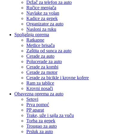
Držač za telefon za auto
Ručice menjača
Navlake za volan
Kadice za gepek
Organizator za auto
Nasloni za ruku
Spoljašnja oprema
Ratkapne
Metlice brisača
Zaštita od sunca za auto
Cerade za auto
Polucerade za auto
Cerade za kombi
Cerade za motor
Cerade za bicikle i krovne kofere
Ram za tablice
Krovni nosači
Obavezna oprema za auto
Setovi
Prva pomoć
PP aparat
Trake, uže i sajla za vuču
Torba za gepek
Trougao za auto
Prsluk za auto