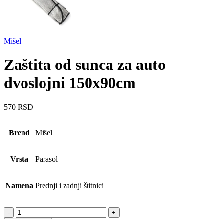
Mišel
Zaštita od sunca za auto
dvoslojni 150x90cm
570
RSD
Brend
Mišel
Vrsta
Parasol
Namena
Prednji i zadnji štitnici
Zaštita