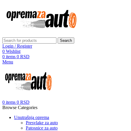
Search
Login / Register
0
Wishlist
0
items
0
RSD
Menu
0
items
0
RSD
Browse Categories
Unutrašnja oprema
Presvlake za auto
Patosnice za auto