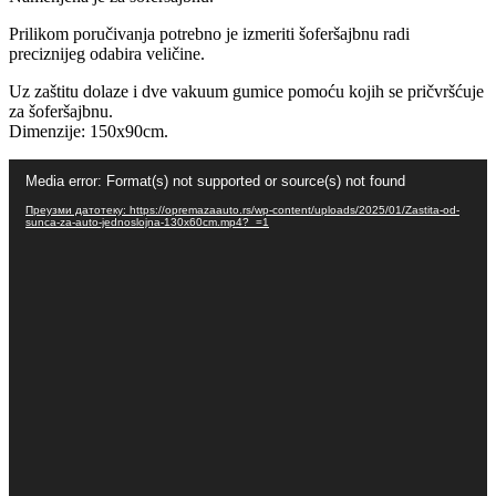
Prilikom poručivanja potrebno je izmeriti šoferšajbnu radi
preciznijeg odabira veličine.
Uz zaštitu dolaze i dve vakuum gumice pomoću kojih se pričvršćuje
za šoferšajbnu.
Dimenzije: 150x90cm.
Прегледач
Media error: Format(s) not supported or source(s) not found
видео
записа
Преузми датотеку: https://opremazaauto.rs/wp-content/uploads/2025/01/Zastita-od-
sunca-za-auto-jednoslojna-130x60cm.mp4?_=1