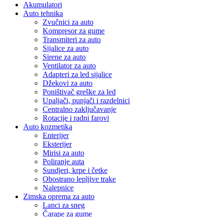
Akumulatori
Auto tehnika
Zvučnici za auto
Kompresor za gume
Transmiteri za auto
Sijalice za auto
Sirene za auto
Ventilator za auto
Adapteri za led sijalice
Džekovi za auto
Poništivač greške za led
Upaljači, punjači i razdelnici
Centralno zaključavanje
Rotacije i radni farovi
Auto kozmetika
Enterijer
Eksterijer
Mirisi za auto
Poliranje auta
Sundjeri, krpe i četke
Obostrano lepljive trake
Nalepnice
Zimska oprema za auto
Lanci za sneg
Čarape za gume