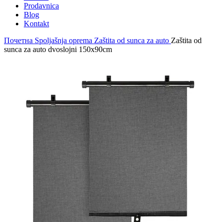
Prodavnica
Blog
Kontakt
Почетна
Spoljašnja oprema
Zaštita od sunca za auto
Zaštita od
sunca za auto dvoslojni 150x90cm