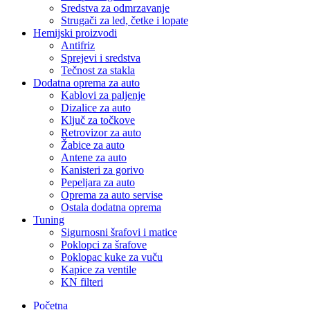
Sredstva za odmrzavanje
Strugači za led, četke i lopate
Hemijski proizvodi
Antifriz
Sprejevi i sredstva
Tečnost za stakla
Dodatna oprema za auto
Kablovi za paljenje
Dizalice za auto
Ključ za točkove
Retrovizor za auto
Žabice za auto
Antene za auto
Kanisteri za gorivo
Pepeljara za auto
Oprema za auto servise
Ostala dodatna oprema
Tuning
Sigurnosni šrafovi i matice
Poklopci za šrafove
Poklopac kuke za vuču
Kapice za ventile
KN filteri
Početna