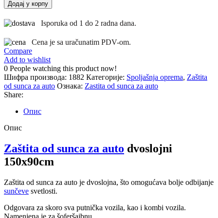
od
Додај у корпу
sunca
za
Isporuka od 1 do 2 radna dana.
auto
dvoslojni
Cena je sa uračunatim PDV-om.
150x90cm
Compare
количина
Add to wishlist
0
People watching this product now!
Шифра производа:
1882
Категорије:
Spoljašnja oprema
,
Zaštita
od sunca za auto
Ознака:
Zastita od sunca za auto
Share:
Опис
Опис
Zaštita od sunca za auto
dvoslojni
150x90cm
Zaštita od sunca za auto je dvoslojna, što omogućava bolje odbijanje
sunčeve
svetlosti.
Odgovara za skoro sva putnička vozila, kao i kombi vozila.
Namenjena je za šoferšajbnu.