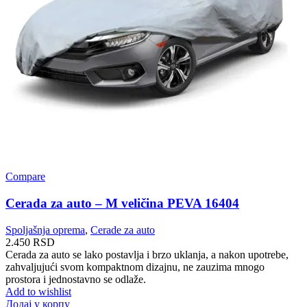
Compare
Cerada za auto – M veličina PEVA 16404
Spoljašnja oprema
,
Cerade za auto
2.450
RSD
Cerada za auto se lako postavlja i brzo uklanja, a nakon upotrebe,
zahvaljujući svom kompaktnom dizajnu, ne zauzima mnogo
prostora i jednostavno se odlaže.
Add to wishlist
Додај у корпу