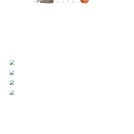
Vaš pouzdan partner za opremu automobila.
KONTAKT
Žrtava Fašizma 98, Sremska Mitrovica
Viber i WhatsApp : (060) 0698989
Telefon: (069) 3070799
Email: prodaja@opremazaauto.rs
Korisni Linkovi
Politika Privatnosti
Uslovi Poslovanja