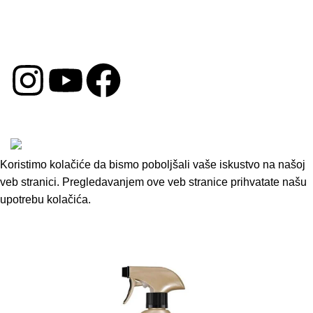
Politika Kolačića
Reklamacija
DRUŠTVENE MREŽE
Copyright © 2026 by Oprema za Auto. Sva prava su
zadržana.
Koristimo kolačiće da bismo poboljšali vaše iskustvo na našoj
veb stranici. Pregledavanjem ove veb stranice prihvatate našu
upotrebu kolačića.
Accept