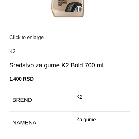
Click to enlarge
K2
Sredstvo za gume K2 Bold 700 ml
1.400
RSD
K2
BREND
Za gume
NAMENA