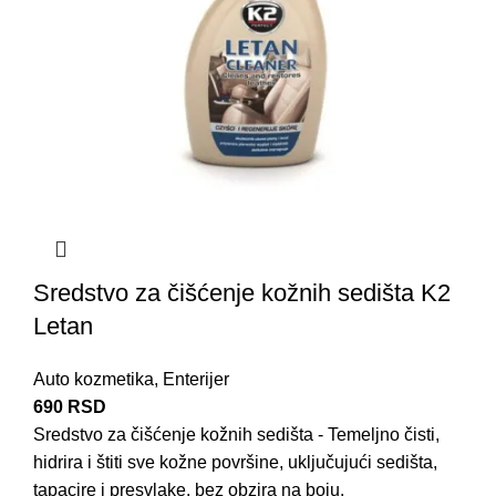
Sredstvo za čišćenje kožnih sedišta K2
Letan
Auto kozmetika
,
Enterijer
690
RSD
Sredstvo za čišćenje kožnih sedišta - Temeljno čisti,
hidrira i štiti sve kožne površine, uključujući sedišta,
tapacire i presvlake, bez obzira na boju.