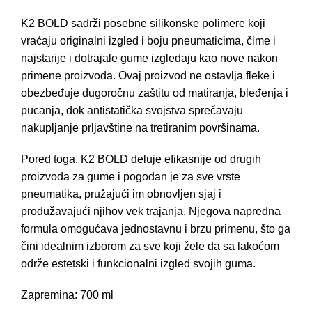
K2 BOLD sadrži posebne silikonske polimere koji
vraćaju originalni izgled i boju pneumaticima, čime i
najstarije i dotrajale gume izgledaju kao nove nakon
primene proizvoda. Ovaj proizvod ne ostavlja fleke i
obezbeđuje dugoročnu zaštitu od matiranja, bleđenja i
pucanja, dok antistatička svojstva sprečavaju
nakupljanje prljavštine na tretiranim površinama.
Pored toga, K2 BOLD deluje efikasnije od drugih
proizvoda za gume
i pogodan je za sve vrste
pneumatika, pružajući im obnovljen sjaj i
produžavajući njihov vek trajanja. Njegova napredna
formula omogućava jednostavnu i brzu primenu, što ga
čini idealnim izborom za sve koji žele da sa lakoćom
održe estetski i funkcionalni izgled svojih
guma
.
Zapremina: 700 ml