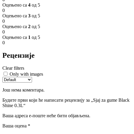
Оцењено са
4
од 5
0
Оцењено са
3
од 5
0
Оцењено са
2
од 5
0
Оцењено са
1
од 5
0
Рецензије
Clear filters
Only with images
Још нема коментара.
Будите први који ће написати рецензију за „Sjaj za gume Black
Shine 0.3L“
Ваша адреса е-поште неће бити објављена.
Ваша оцена
*