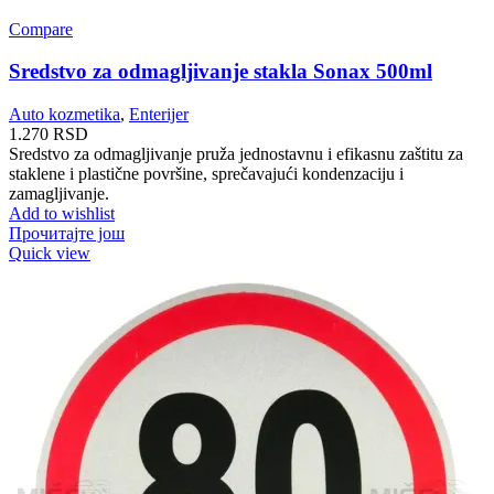
Compare
Sredstvo za odmagljivanje stakla Sonax 500ml
Auto kozmetika
,
Enterijer
1.270
RSD
Sredstvo za odmagljivanje pruža jednostavnu i efikasnu zaštitu za
staklene i plastične površine, sprečavajući kondenzaciju i
zamagljivanje.
Add to wishlist
Прочитајте још
Quick view