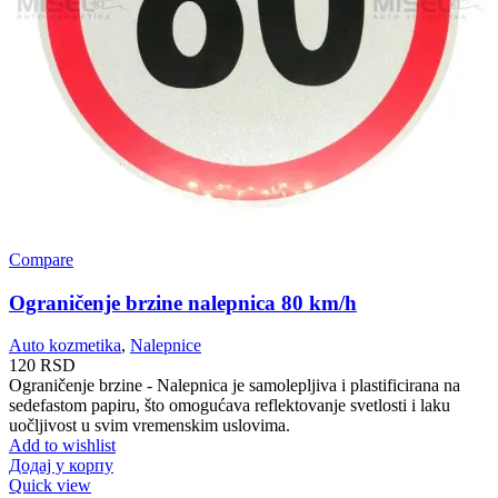
Compare
Ograničenje brzine nalepnica 80 km/h
Auto kozmetika
,
Nalepnice
120
RSD
Ograničenje brzine - Nalepnica je samolepljiva i plastificirana na
sedefastom papiru, što omogućava reflektovanje svetlosti i laku
uočljivost u svim vremenskim uslovima.
Add to wishlist
Додај у корпу
Quick view