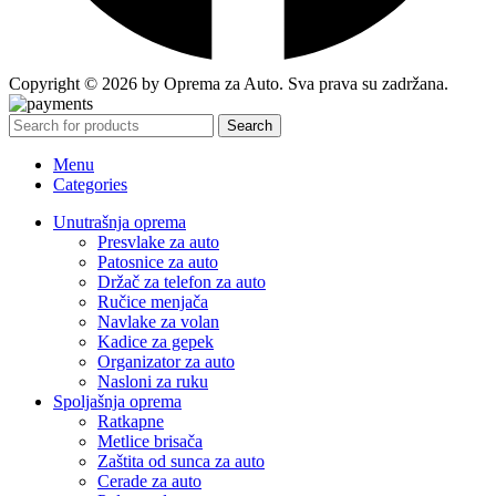
Copyright © 2026 by Oprema za Auto. Sva prava su zadržana.
Search
Menu
Categories
Unutrašnja oprema
Presvlake za auto
Patosnice za auto
Držač za telefon za auto
Ručice menjača
Navlake za volan
Kadice za gepek
Organizator za auto
Nasloni za ruku
Spoljašnja oprema
Ratkapne
Metlice brisača
Zaštita od sunca za auto
Cerade za auto