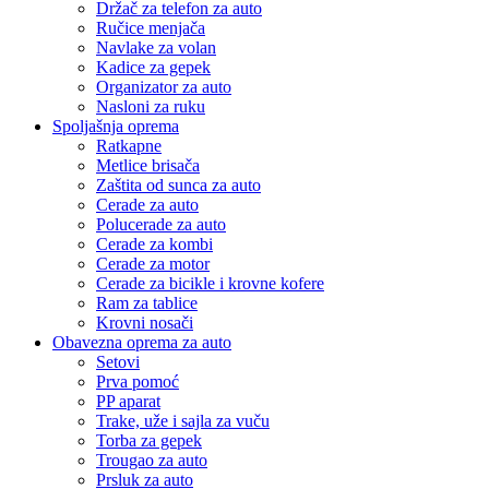
Držač za telefon za auto
Ručice menjača
Navlake za volan
Kadice za gepek
Organizator za auto
Nasloni za ruku
Spoljašnja oprema
Ratkapne
Metlice brisača
Zaštita od sunca za auto
Cerade za auto
Polucerade za auto
Cerade za kombi
Cerade za motor
Cerade za bicikle i krovne kofere
Ram za tablice
Krovni nosači
Obavezna oprema za auto
Setovi
Prva pomoć
PP aparat
Trake, uže i sajla za vuču
Torba za gepek
Trougao za auto
Prsluk za auto