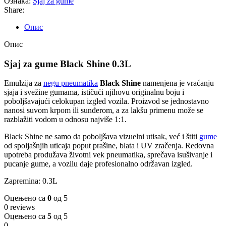
Ознака:
Sjaj za gume
Share:
Опис
Опис
Sjaj za gume Black Shine 0.3L
Emulzija za
negu pneumatika
Black Shine
namenjena je vraćanju
sjaja i svežine gumama, ističući njihovu originalnu boju i
poboljšavajući celokupan izgled vozila. Proizvod se jednostavno
nanosi suvom krpom ili sunđerom, a za lakšu primenu može se
razblažiti vodom u odnosu najviše 1:1.
Black Shine ne samo da poboljšava vizuelni utisak, već i štiti
gume
od spoljašnjih uticaja poput prašine, blata i UV zračenja. Redovna
upotreba produžava životni vek pneumatika, sprečava isušivanje i
pucanje gume, a vozilu daje profesionalno održavan izgled.
Zapremina: 0.3L
Оцењено са
0
од 5
0 reviews
Оцењено са
5
од 5
0