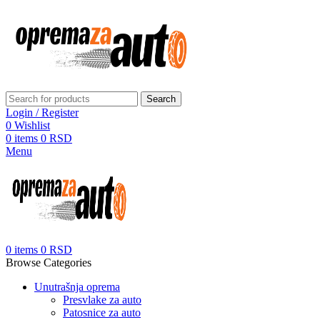
Search
Login / Register
0
Wishlist
0
items
0
RSD
Menu
0
items
0
RSD
Browse Categories
Unutrašnja oprema
Presvlake za auto
Patosnice za auto