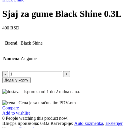
Sjaj za gume Black Shine 0.3L
400
RSD
Brend
Black Shine
Namena
Za gume
Sjaj
za
Додај у корпу
gume
Black
Isporuka od 1 do 2 radna dana.
Shine
0.3L
Cena je sa uračunatim PDV-om.
количина
Compare
Add to wishlist
0
People watching this product now!
Шифра производа:
0332
Категорије:
Auto kozmetika
,
Eksterijer