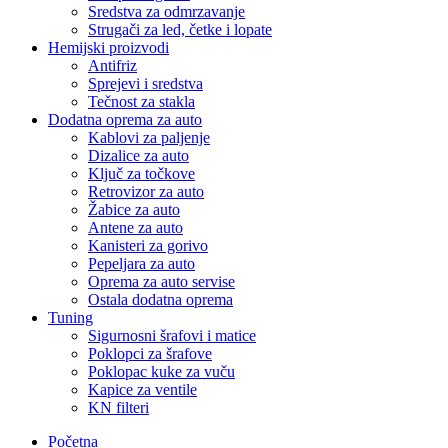
Sredstva za odmrzavanje
Strugači za led, četke i lopate
Hemijski proizvodi
Antifriz
Sprejevi i sredstva
Tečnost za stakla
Dodatna oprema za auto
Kablovi za paljenje
Dizalice za auto
Ključ za točkove
Retrovizor za auto
Žabice za auto
Antene za auto
Kanisteri za gorivo
Pepeljara za auto
Oprema za auto servise
Ostala dodatna oprema
Tuning
Sigurnosni šrafovi i matice
Poklopci za šrafove
Poklopac kuke za vuču
Kapice za ventile
KN filteri
Početna