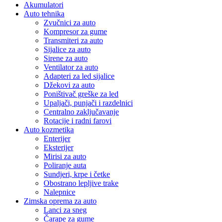
Akumulatori
Auto tehnika
Zvučnici za auto
Kompresor za gume
Transmiteri za auto
Sijalice za auto
Sirene za auto
Ventilator za auto
Adapteri za led sijalice
Džekovi za auto
Poništivač greške za led
Upaljači, punjači i razdelnici
Centralno zaključavanje
Rotacije i radni farovi
Auto kozmetika
Enterijer
Eksterijer
Mirisi za auto
Poliranje auta
Sundjeri, krpe i četke
Obostrano lepljive trake
Nalepnice
Zimska oprema za auto
Lanci za sneg
Čarape za gume