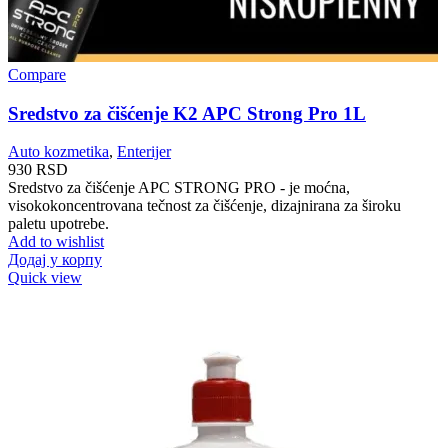
Compare
Sredstvo za čišćenje K2 APC Strong Pro 1L
Auto kozmetika
,
Enterijer
930
RSD
Sredstvo za čišćenje APC STRONG PRO - je moćna,
visokokoncentrovana tečnost za čišćenje, dizajnirana za široku
paletu upotrebe.
Add to wishlist
Додај у корпу
Quick view