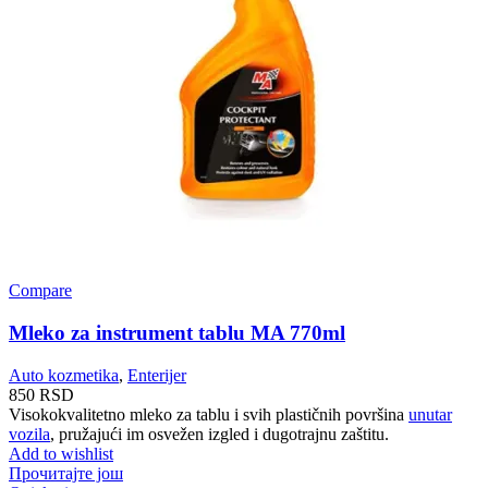
Compare
Mleko za instrument tablu MA 770ml
Auto kozmetika
,
Enterijer
850
RSD
Visokokvalitetno mleko za tablu i svih plastičnih površina
unutar
vozila
, pružajući im osvežen izgled i dugotrajnu zaštitu.
Add to wishlist
Прочитајте још