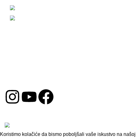
Telefon: (069) 3070799
Email: prodaja@opremazaauto.rs
Korisni Linkovi
Politika Privatnosti
Uslovi Poslovanja
Politika Kolačića
Reklamacija
DRUŠTVENE MREŽE
Copyright © 2026 by Oprema za Auto. Sva prava su
zadržana.
Koristimo kolačiće da bismo poboljšali vaše iskustvo na našoj