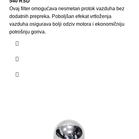
540
RSD
Ovaj filter omogućava nesmetan protok vazduha bez
dodatnih prepreka. Poboljšan efekat vrtloženja
vazduha osigurava bolji odziv
motora
i ekonomičniju
potrošnju goriva.