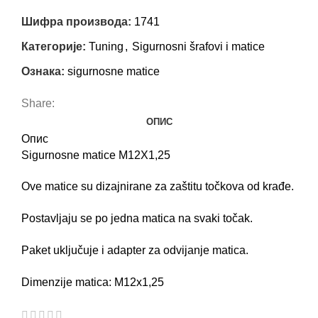
Шифра производа:
1741
Категорије:
Tuning
,
Sigurnosni šrafovi i matice
Ознака:
sigurnosne matice
Share:
ОПИС
Опис
Sigurnosne matice
M12X1,25
Ove matice su dizajnirane za zaštitu točkova od krađe.
Postavljaju se po jedna matica na svaki točak.
Paket uključuje i adapter za odvijanje matica.
Dimenzije matica:
M12x1,25