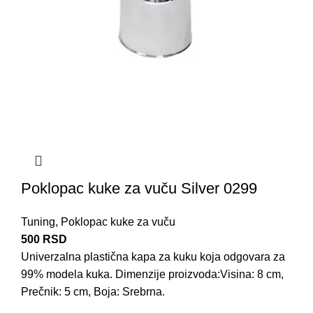
Poklopac kuke za vuču Silver 0299
Tuning
,
Poklopac kuke za vuču
500
RSD
Univerzalna
plastična
kapa za kuku
koja odgovara za
99% modela kuka. Dimenzije proizvoda:Visina: 8 cm,
Prečnik: 5 cm, Boja: Srebrna.