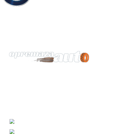
Vaš pouzdan partner za opremu automobila.
KONTAKT
Žrtava Fašizma 98, Sremska Mitrovica
Viber i WhatsApp : (060) 0698989