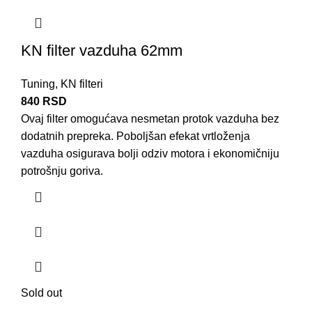
KN filter vazduha 62mm
Tuning
,
KN filteri
840
RSD
Ovaj filter omogućava nesmetan protok vazduha bez
dodatnih prepreka. Poboljšan efekat vrtloženja
vazduha osigurava bolji odziv
motora
i ekonomičniju
potrošnju goriva.
Sold out