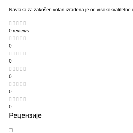
Navlaka za zakošen volan izrađena je od visokokvalitetne
0 reviews
0
0
0
0
0
Рецензије