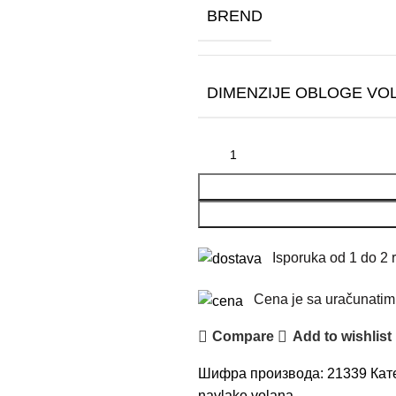
BREND
DIMENZIJE OBLOGE VO
Isporuka od 1 do 2 
Cena je sa uračunati
Compare
Add to wishlist
Шифра производа:
21339
Кат
navlake volana