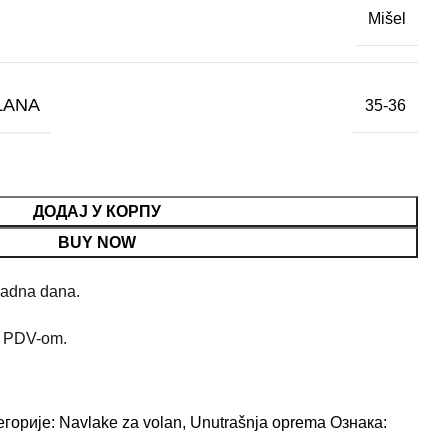
Mišel
LANA
35-36
ДОДАЈ У КОРПУ
BUY NOW
radna dana.
m PDV-om.
егорије:
Navlake za volan
,
Unutrašnja oprema
Ознака: