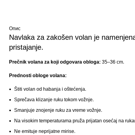
Опис
Navlaka za zakošen volan
je namenjena 
pristajanje.
Prečnik volana za koji odgovara obloga:
35–36 cm.
Prednosti obloge volana:
Štiti volan od habanja i oštećenja.
Sprečava klizanje ruku tokom vožnje.
Smanjuje znojenje ruku za vreme vožnje.
Na visokim temperaturama pruža prijatan osećaj na ruk
Ne emituje neprijatne mirise.