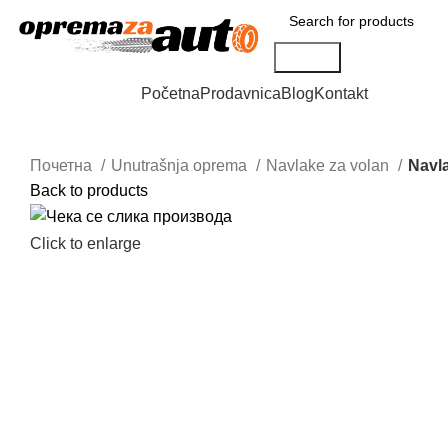
Search
Browse Categories
Početna
Prodavnica
Blog
Kontakt
Почетна
Unutrašnja oprema
Navlake za volan
Navl
Back to products
Click to enlarge