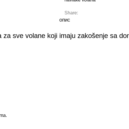
Share:
ОПИС
za sve volane koji imaju zakošenje sa don
ama.