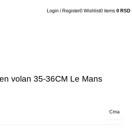
Login / Register
0
Wishlist
0
items
0
RSD
šen volan 35-36CM Le Mans
Crna