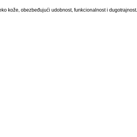
eko kože
, obezbeđujući udobnost, funkcionalnost i dugotrajnost