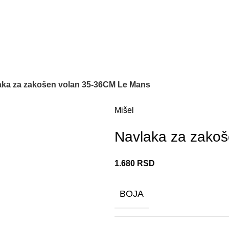
aka za zakošen volan 35-36CM Le Mans
Mišel
Navlaka za zako
1.680
RSD
BOJA