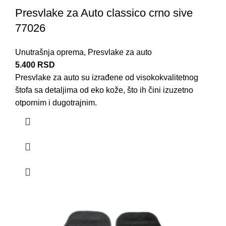
Presvlake za Auto classico crno sive
77026
Unutrašnja oprema
,
Presvlake za auto
5.400
RSD
Presvlake za auto su izrađene od visokokvalitetnog
štofa
sa detaljima od eko kože, što ih čini izuzetno
otpornim i dugotrajnim.