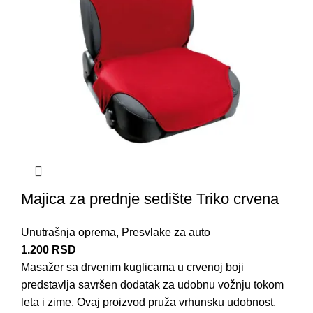
Majica za prednje sedište Triko crvena
Unutrašnja oprema
,
Presvlake za auto
1.200
RSD
Masažer sa drvenim kuglicama u crvenoj boji
predstavlja savršen dodatak za udobnu vožnju tokom
leta i zime. Ovaj proizvod pruža vrhunsku udobnost,