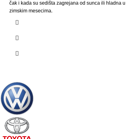
čak i kada su sedišta zagrejana od sunca ili hladna u
zimskim mesecima.