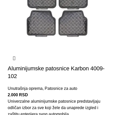
Aluminijumske patosnice Karbon 4009-
102
Unutrašnja oprema
,
Patosnice za auto
2.000
RSD
Univerzalne aluminijumske patosnice predstavljaju
odličan izbor za sve koji žele da unaprede izgled i
zaštitu enterijera svog automobila.