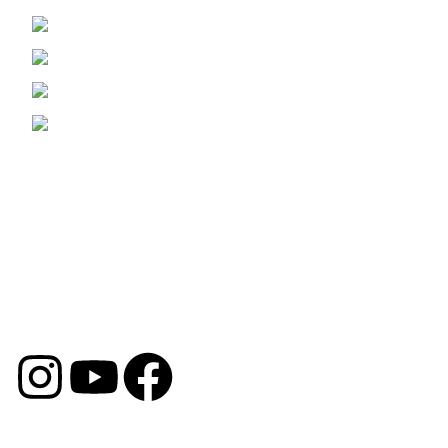
KONTAKT
Žrtava Fašizma 98, Sremska Mitrovica
Viber i WhatsApp : (060) 0698989
Telefon: (069) 3070799
Email: prodaja@opremazaauto.rs
Korisni Linkovi
Politika Privatnosti
Uslovi Poslovanja
Politika Kolačića
Reklamacija
DRUŠTVENE MREŽE
Copyright © 2026 by Oprema za Auto. Sva prava su
zadržana.