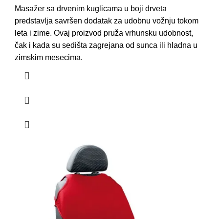
Masažer sa drvenim kuglicama u boji drveta
predstavlja savršen dodatak za udobnu vožnju tokom
leta i zime. Ovaj proizvod pruža vrhunsku udobnost,
čak i kada su sedišta zagrejana od sunca ili hladna u
zimskim mesecima.