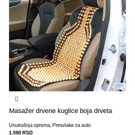
Masažer drvene kuglice boja drveta
Unutrašnja oprema
,
Presvlake za auto
1.590
RSD