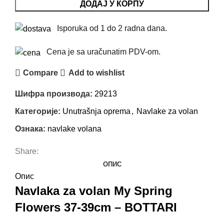
ДОДАЈ У КОРПУ
Isporuka od 1 do 2 radna dana.
Cena je sa uračunatim PDV-om.
Compare
Add to wishlist
Шифра производа:
29213
Категорије:
Unutrašnja oprema
,
Navlake za volan
Ознака:
navlake volana
Share:
ОПИС
Опис
Navlaka za volan My Spring
Flowers 37-39cm – BOTTARI