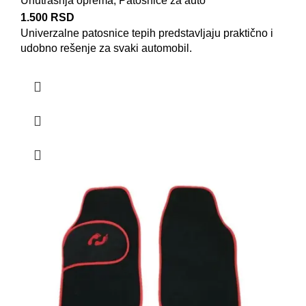
Unutrašnja oprema
,
Patosnice za auto
1.500
RSD
Univerzalne patosnice
tepih predstavljaju praktično i
udobno rešenje za svaki automobil.