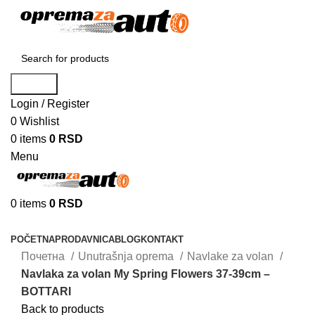
Search
Login / Register
0
Wishlist
0
items
0
RSD
Menu
0
items
0
RSD
Browse Categories
POČETNA
PRODAVNICA
BLOG
KONTAKT
Почетна
Unutrašnja oprema
Navlake za volan
Navlaka za volan My Spring Flowers 37-39cm –
BOTTARI
Back to products