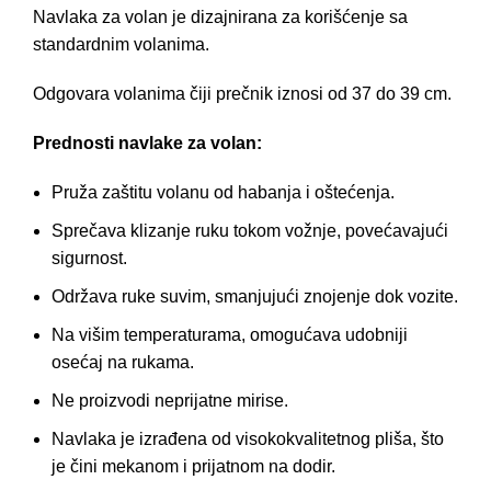
Navlaka za volan
je dizajnirana za korišćenje sa
standardnim volanima.
Odgovara volanima čiji prečnik iznosi od 37 do 39 cm.
Prednosti navlake za volan:
Pruža zaštitu volanu od habanja i oštećenja.
Sprečava klizanje ruku tokom vožnje, povećavajući
sigurnost.
Održava ruke suvim, smanjujući znojenje dok vozite.
Na višim temperaturama, omogućava udobniji
osećaj na rukama.
Ne proizvodi neprijatne mirise.
Navlaka je izrađena od visokokvalitetnog
pliša
, što
je čini mekanom i prijatnom na dodir.