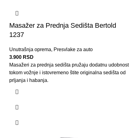
Masažer za Prednja Sedišta Bertold
1237
Unutrašnja oprema
,
Presvlake za auto
3.900
RSD
Masažeri za prednja sedišta pružaju dodatnu udobnost
tokom vožnje i istovremeno štite originalna sedišta od
prljanja i habanja.