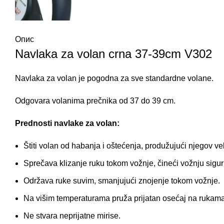
Опис
Navlaka za volan crna 37-39cm V302
Navlaka za volan
je pogodna za sve standardne volane.
Odgovara volanima prečnika od 37 do 39 cm.
Prednosti navlake za volan:
Štiti volan od habanja i oštećenja, produžujući njegov vek
Sprečava klizanje ruku tokom vožnje, čineći vožnju sigur
Održava ruke suvim, smanjujući znojenje tokom vožnje.
Na višim temperaturama pruža prijatan osećaj na rukama
Ne stvara neprijatne mirise.