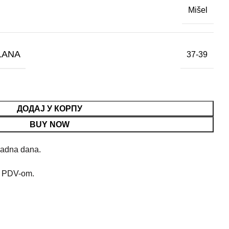
Mišel
LANA
37-39
ДОДАЈ У КОРПУ
BUY NOW
radna dana.
m PDV-om.