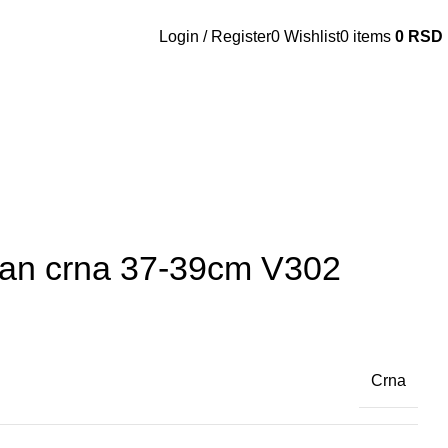
Login / Register
0
Wishlist
0
items
0
RSD
lan crna 37-39cm V302
Crna