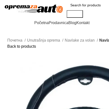
Search
Browse Categories
Početna
Prodavnica
Blog
Kontakt
Почетна
Unutrašnja oprema
Navlake za volan
Navl
Back to products