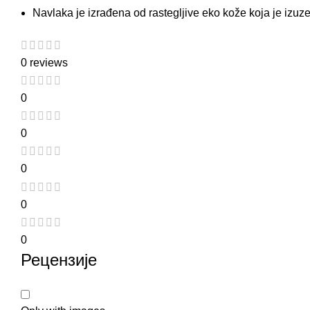
Navlaka je izrađena od rastegljive
eko kože
koja je izuze
0 reviews
0
0
0
0
0
Рецензије