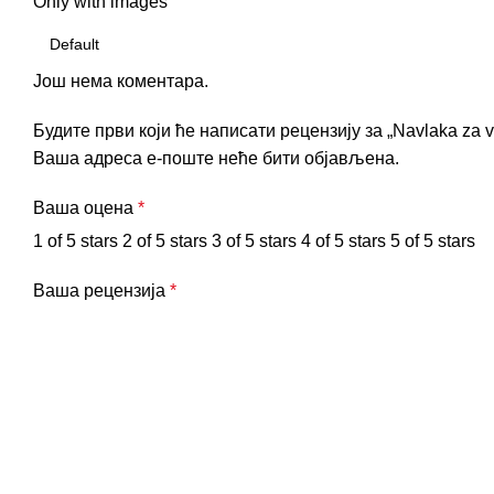
Only with images
Још нема коментара.
Будите први који ће написати рецензију за „Navlaka za 
Ваша адреса е-поште неће бити објављена.
Ваша оцена
*
1 of 5 stars
2 of 5 stars
3 of 5 stars
4 of 5 stars
5 of 5 stars
Ваша рецензија
*