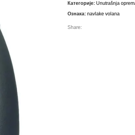
Категорије:
Unutrašnja oprem
Ознака:
navlake volana
Share: