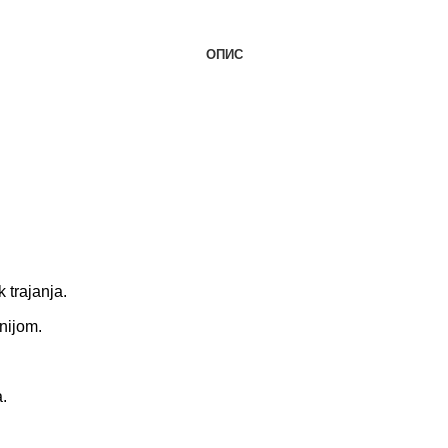
ОПИС
 trajanja.
nijom.
.