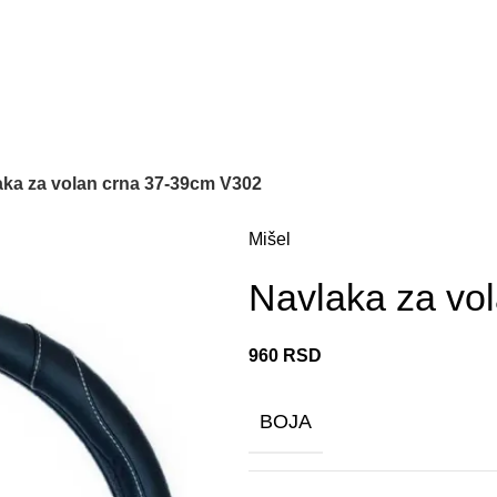
aka za volan crna 37-39cm V302
Mišel
Navlaka za vo
960
RSD
BOJA