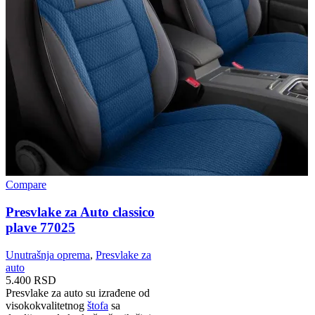
Compare
Presvlake za Auto classico
plave 77025
Unutrašnja oprema
,
Presvlake za
auto
5.400
RSD
Presvlake za auto su izrađene od
visokokvalitetnog
štofa
sa