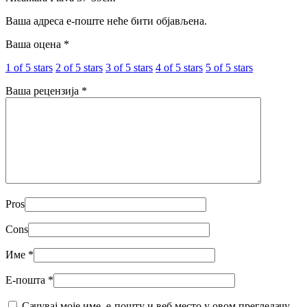
Ваша адреса е-поште неће бити објављена.
Ваша оцена
*
1 of 5 stars
2 of 5 stars
3 of 5 stars
4 of 5 stars
5 of 5 stars
Ваша рецензија
*
Pros
Cons
Име
*
Е-пошта
*
Сачувај моје име, е-пошту и веб место у овом прегледачу