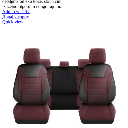
detaljima od eko kože, što ih čini
izuzetno otpornim i dugotrajnim.
Add to wishlist
Додај у корпу
Quick view