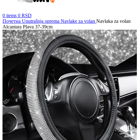
0
items
0
RSD
Почетна
Unutrašnja oprema
Navlake za volan
Navlaka za volan
Alcantara Plava 37-39cm