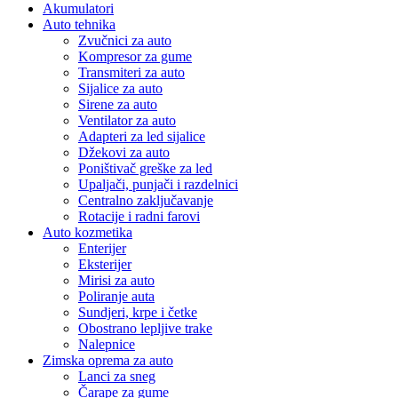
Akumulatori
Auto tehnika
Zvučnici za auto
Kompresor za gume
Transmiteri za auto
Sijalice za auto
Sirene za auto
Ventilator za auto
Adapteri za led sijalice
Džekovi za auto
Poništivač greške za led
Upaljači, punjači i razdelnici
Centralno zaključavanje
Rotacije i radni farovi
Auto kozmetika
Enterijer
Eksterijer
Mirisi za auto
Poliranje auta
Sundjeri, krpe i četke
Obostrano lepljive trake
Nalepnice
Zimska oprema za auto
Lanci za sneg
Čarape za gume