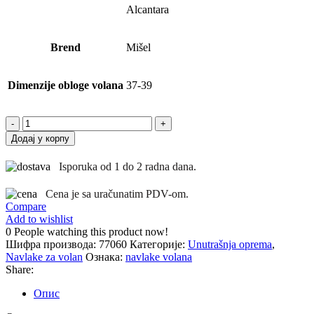
Alcantara
Brend
Mišel
Dimenzije obloge volana
37-39
Navlaka
za
Додај у корпу
volan
Alcantara
Isporuka od 1 do 2 radna dana.
Plava
37-
Cena je sa uračunatim PDV-om.
39cm
Compare
количина
Add to wishlist
0
People watching this product now!
Шифра производа:
77060
Категорије:
Unutrašnja oprema
,
Navlake za volan
Ознака:
navlake volana
Share:
Опис