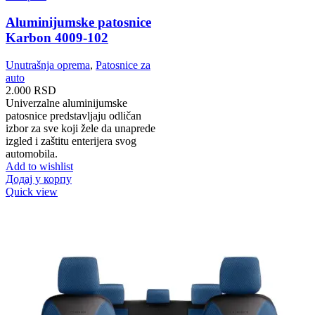
Aluminijumske patosnice
Karbon 4009-102
Unutrašnja oprema
,
Patosnice za
auto
2.000
RSD
Univerzalne aluminijumske
patosnice predstavljaju odličan
izbor za sve koji žele da unaprede
izgled i zaštitu enterijera svog
automobila.
Add to wishlist
Додај у корпу
Quick view