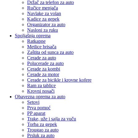
Držač za telefon za auto
Ručice menjača
Navlake za volan
Kadice za gepek
Organizator za auto
Nasloni za ruku
Spoljašnja oprema
Ratkapne
Metlice brisača
Zaštita od sunca za auto
Cerade za auto
Polucerade za auto
Cerade za kombi
Cerade za motor
Cerade za bicikle i krovne kofere
Ram za tablice
Krovni nosači
Obavezna oprema za auto
Setovi
Prva pomoć
PP aparat
Trake, uže i sajla za vuču
Torba za gepek
Trougao za auto
Prsluk za auto