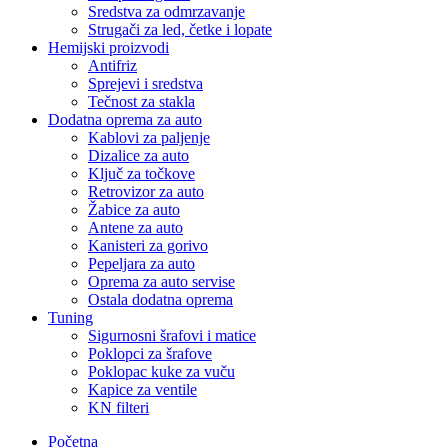
Sredstva za odmrzavanje
Strugači za led, četke i lopate
Hemijski proizvodi
Antifriz
Sprejevi i sredstva
Tečnost za stakla
Dodatna oprema za auto
Kablovi za paljenje
Dizalice za auto
Ključ za točkove
Retrovizor za auto
Žabice za auto
Antene za auto
Kanisteri za gorivo
Pepeljara za auto
Oprema za auto servise
Ostala dodatna oprema
Tuning
Sigurnosni šrafovi i matice
Poklopci za šrafove
Poklopac kuke za vuču
Kapice za ventile
KN filteri
Početna