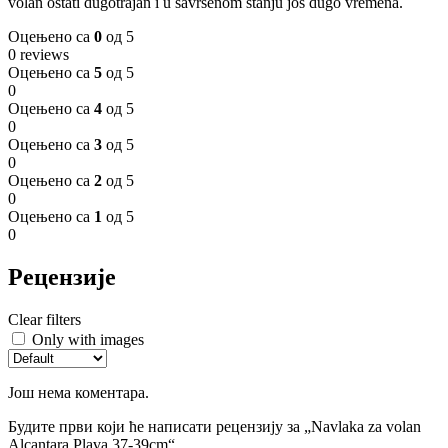
volan ostati dugotrajan i u savršenom stanju još dugo vremena.
Оцењено са
0
од 5
0 reviews
Оцењено са
5
од 5
0
Оцењено са
4
од 5
0
Оцењено са
3
од 5
0
Оцењено са
2
од 5
0
Оцењено са
1
од 5
0
Рецензије
Clear filters
Only with images
Још нема коментара.
Будите први који ће написати рецензију за „Navlaka za volan
Alcantara Plava 37-39cm“