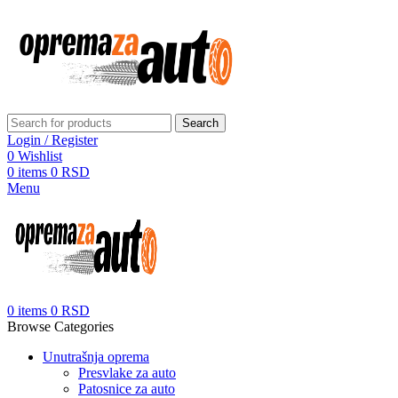
Search
Login / Register
0
Wishlist
0
items
0
RSD
Menu
0
items
0
RSD
Browse Categories
Unutrašnja oprema
Presvlake za auto
Patosnice za auto