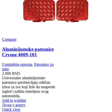
Compare
Aluminijumske patosnice
Crvene 4009-101
Unutrašnja oprema
,
Patosnice za
auto
2.000
RSD
Univerzalne aluminijumske
patosnice predstavljaju odličan
izbor za sve koji žele da unaprede
izgled i zaštitu enterijera svog
automobila.
Add to wishlist
Додај у корпу
Quick view