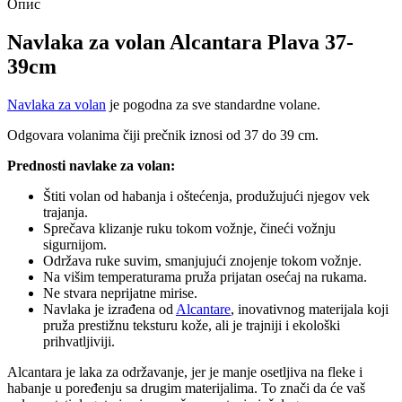
Опис
Navlaka za volan Alcantara Plava 37-
39cm
Navlaka za volan
je pogodna za sve standardne volane.
Odgovara volanima čiji prečnik iznosi od 37 do 39 cm.
Prednosti navlake za volan:
Štiti volan od habanja i oštećenja, produžujući njegov vek
trajanja.
Sprečava klizanje ruku tokom vožnje, čineći vožnju
sigurnijom.
Održava ruke suvim, smanjujući znojenje tokom vožnje.
Na višim temperaturama pruža prijatan osećaj na rukama.
Ne stvara neprijatne mirise.
Navlaka je izrađena od
Alcantare
, inovativnog materijala koji
pruža prestižnu teksturu kože, ali je trajniji i ekološki
prihvatljiviji.
Alcantara je laka za održavanje, jer je manje osetljiva na fleke i
habanje u poređenju sa drugim materijalima. To znači da će vaš