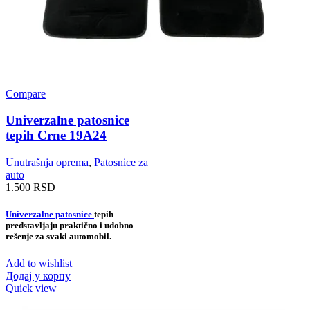
Compare
Univerzalne patosnice
tepih Crne 19A24
Unutrašnja oprema
,
Patosnice za
auto
1.500
RSD
Univerzalne patosnice
tepih
predstavljaju praktično i udobno
rešenje za svaki automobil.
Add to wishlist
Додај у корпу
Quick view