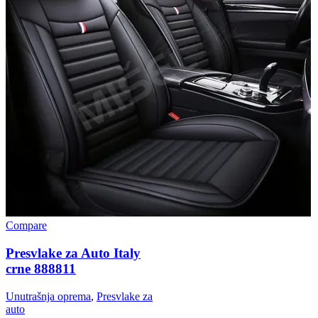
Compare
Presvlake za Auto Italy
crne 888811
Unutrašnja oprema
,
Presvlake za
auto