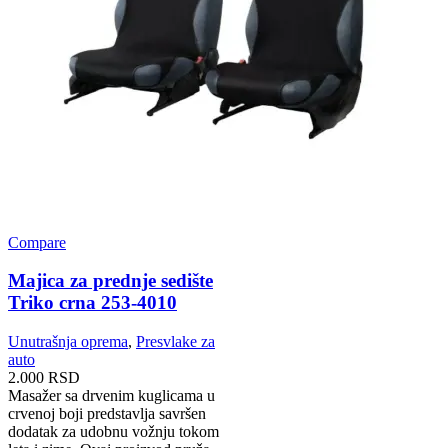
Compare
Majica za prednje sedište
Triko crna 253-4010
Unutrašnja oprema
,
Presvlake za
auto
2.000
RSD
Masažer sa drvenim kuglicama u
crvenoj boji predstavlja savršen
dodatak za udobnu vožnju tokom