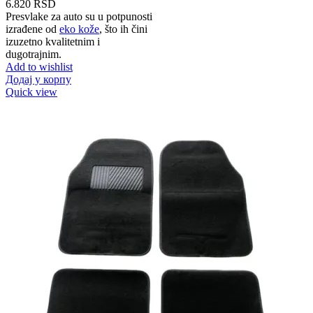
6.820
RSD
Presvlake za auto su u potpunosti
izrađene od
eko kože
, što ih čini
izuzetno kvalitetnim i
dugotrajnim.
Add to wishlist
Додај у корпу
Quick view