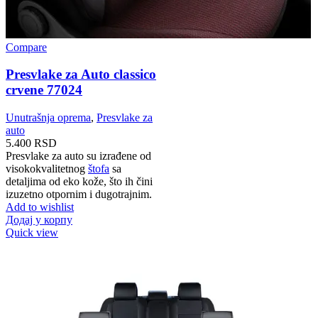
Compare
Presvlake za Auto classico
crvene 77024
Unutrašnja oprema
,
Presvlake za
auto
5.400
RSD
Presvlake za auto su izrađene od
visokokvalitetnog
štofa
sa
detaljima od eko kože, što ih čini
izuzetno otpornim i dugotrajnim.
Add to wishlist
Додај у корпу
Quick view