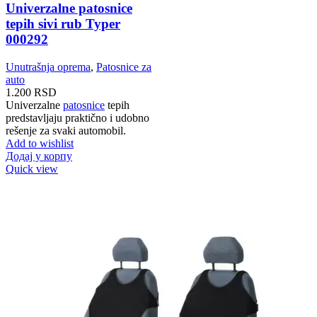
Univerzalne patosnice
tepih sivi rub Typer
000292
Unutrašnja oprema
,
Patosnice za
auto
1.200
RSD
Univerzalne
patosnice
tepih
predstavljaju praktično i udobno
rešenje za svaki automobil.
Add to wishlist
Додај у корпу
Quick view