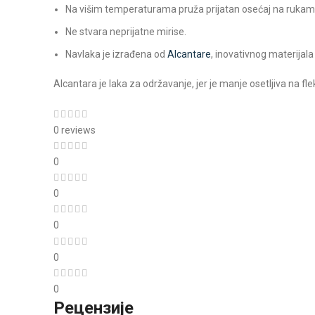
Na višim temperaturama pruža prijatan osećaj na rukam
Ne stvara neprijatne mirise.
Navlaka je izrađena od
Alcantare
, inovativnog materijala k
Alcantara je laka za održavanje, jer je manje osetljiva na 
0 reviews
0
0
0
0
0
Рецензије