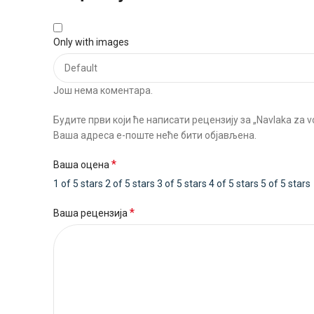
Only with images
Још нема коментара.
Будите први који ће написати рецензију за „Navlaka za v
Ваша адреса е-поште неће бити објављена.
*
Ваша оцена
1 of 5 stars
2 of 5 stars
3 of 5 stars
4 of 5 stars
5 of 5 stars
*
Ваша рецензија