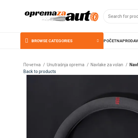
BROWSE CATEGORIES
POČETNA
PRODAV
Почетна
Unutrašnja oprema
Navlake za volan
Nav
Back to products