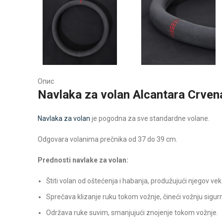
Опис
Navlaka za volan Alcantara Crve
Navlaka za volan
je pogodna za sve standardne volane.
Odgovara volanima prečnika od 37 do 39 cm.
Prednosti navlake za volan:
Štiti volan od oštećenja i habanja, produžujući njegov vek 
Sprečava klizanje ruku tokom vožnje, čineći vožnju sigur
Održava ruke suvim, smanjujući znojenje tokom vožnje.