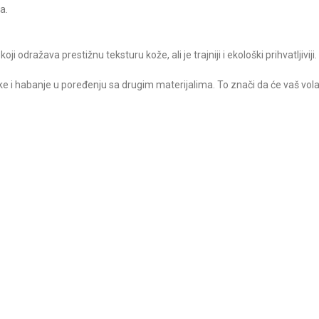
a.
oji odražava prestižnu teksturu kože, ali je trajniji i ekološki prihvatljiviji.
fleke i habanje u poređenju sa drugim materijalima. To znači da će vaš vo