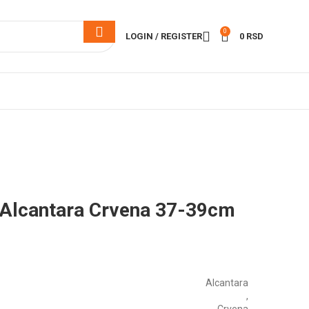
0
LOGIN / REGISTER
0
RSD
 Alcantara Crvena 37-39cm
Alcantara
,