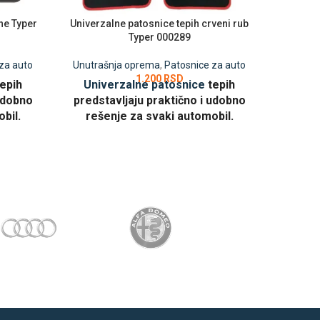
ne Typer
Univerzalne patosnice tepih crveni rub
Masažer
Typer 000289
za auto
Unutrašnja oprema
,
Patosnice za auto
Unutra
1.200
RSD
tepih
Univerzalne patosnice
tepih
Masaže
 udobno
predstavljaju praktično i udobno
doda
bil.
rešenje za svaki automobil.
istovre