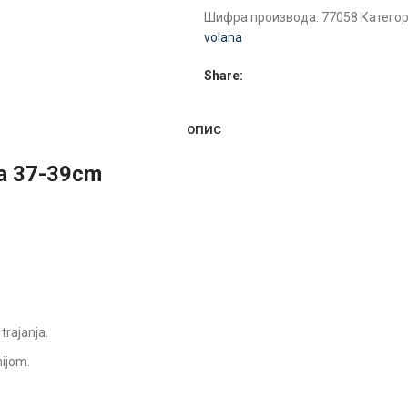
Шифра производа:
77058
Категор
volana
Share:
ОПИС
na 37-39cm
trajanja.
nijom.