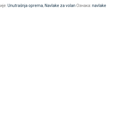
ије:
Unutrašnja oprema
,
Navlake za volan
Ознака:
navlake