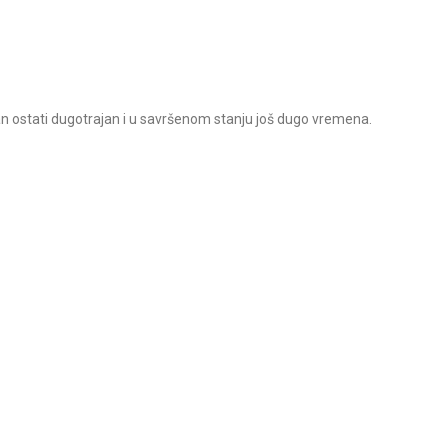
lan ostati dugotrajan i u savršenom stanju još dugo vremena.