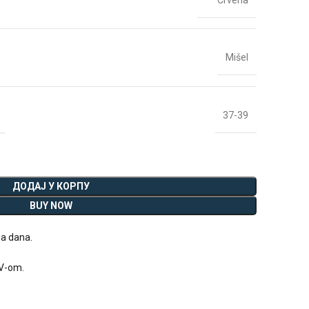
Crvena
Mišel
37-39
ДОДАЈ У КОРПУ
BUY NOW
na dana.
DV-om.