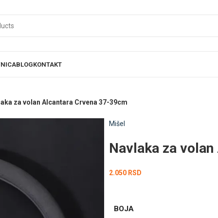
NICA
BLOG
KONTAKT
laka za volan Alcantara Crvena 37-39cm
Mišel
Navlaka za volan
2.050
RSD
BOJA