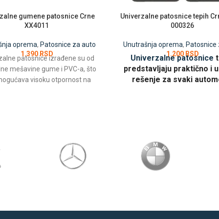
zalne gumene patosnice Crne
Univerzalne patosnice tepih Cr
XX4011
000326
šnja oprema
,
Patosnice za auto
Unutrašnja oprema
,
Patosnice 
1.390
RSD
1.200
RSD
Univerzalne patosnice
zalne patosnice izrađene su od
predstavljaju praktično i
lne mešavine gume i PVC-a, što
rešenje za svaki automo
ogućava visoku otpornost na
nje i jednostavno održavanje.