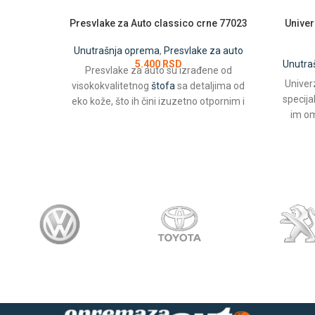
Presvlake za Auto classico crne 77023
Univer
Unutrašnja oprema
,
Presvlake za auto
5.400
RSD
Unutra
Presvlake za auto su izrađene od
Univer
visokokvalitetnog
štofa
sa detaljima od
specija
eko kože, što ih čini izuzetno otpornim i
im om
dugotrajnim.
haba