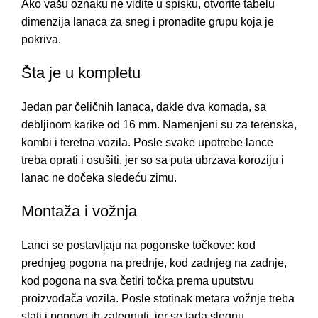
Ako vašu oznaku ne vidite u spisku, otvorite
tabelu
dimenzija lanaca za sneg
i pronađite grupu koja je
pokriva.
Šta je u kompletu
Jedan par čeličnih lanaca, dakle dva komada, sa
debljinom karike od 16 mm. Namenjeni su za terenska,
kombi i teretna vozila. Posle svake upotrebe lance
treba oprati i osušiti, jer so sa puta ubrzava koroziju i
lanac ne dočeka sledeću zimu.
Montaža i vožnja
Lanci se postavljaju na pogonske točkove: kod
prednjeg pogona na prednje, kod zadnjeg na zadnje,
kod pogona na sva četiri točka prema uputstvu
proizvođača vozila. Posle stotinak metara vožnje treba
stati i ponovo ih zategnuti, jer se tada slegnu.