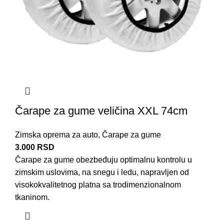
Čarape za gume veličina XXL 74cm
Zimska oprema za auto
,
Čarape za gume
3.000
RSD
Čarape za
gume
obezbeđuju optimalnu kontrolu u
zimskim uslovima
, na snegu i ledu, napravljen od
visokokvalitetnog platna sa trodimenzionalnom
tkaninom.