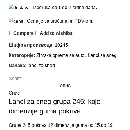
Isporuka od 1 do 2 radna dana.
Cena je sa uračunatim PDV-om.
Compare
Add to wishlist
Шифра производа:
10245
Категорије:
Zimska oprema za auto
,
Lanci za sneg
Ознака:
lanci za sneg
Share:
ОПИС
Опис
Lanci za sneg grupa 245: koje
dimenzije guma pokriva
Grupa 245 pokriva 12 dimenzija guma od 15 do 19