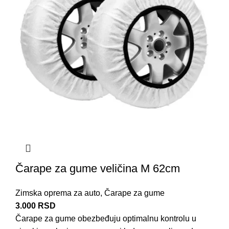
Čarape za gume veličina M 62cm
Zimska oprema za auto
,
Čarape za gume
3.000
RSD
Čarape za
gume
obezbeđuju optimalnu kontrolu u