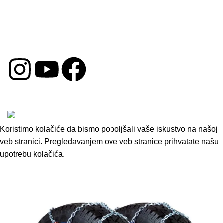
Uslovi Poslovanja
Politika Kolačića
Reklamacija
DRUŠTVENE MREŽE
Copyright © 2026 by Oprema za Auto. Sva prava su
zadržana.
Koristimo kolačiće da bismo poboljšali vaše iskustvo na našoj
veb stranici. Pregledavanjem ove veb stranice prihvatate našu
upotrebu kolačića.
Accept