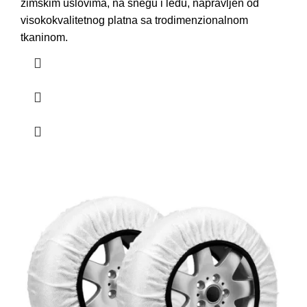
zimskim uslovima
, na snegu i ledu, napravljen od
visokokvalitetnog platna sa trodimenzionalnom
tkaninom.