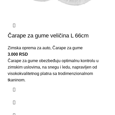
Čarape za gume veličina L 66cm
Zimska oprema za auto
,
Čarape za gume
3.000
RSD
Čarape za
gume
obezbeđuju optimalnu kontrolu u
zimskim uslovima
, na snegu i ledu, napravljen od
visokokvalitetnog platna sa trodimenzionalnom
tkaninom.