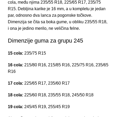
cola, među njima 235/55 R18, 225/65 R17, 235/75
R15. Debljina karike je 16 mm, a u kompletu je jedan
par, odnosno dva lanca za pogonske točkove.
Dimenzija se čita sa boka gume, u obliku 235/55 R18,
i ona je jedino merilo, ne veličina felne.
Dimenzije guma za grupu 245
15 cola:
235/75 R15
16 cola:
215/80 R16, 215/85 R16, 225/75 R16, 235/65
R16
17 cola:
225/65 R17, 235/60 R17
18 cola:
225/60 R18, 235/55 R18, 245/50 R18
19 cola:
245/45 R19, 255/45 R19