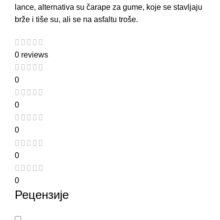
lance, alternativa su
čarape za gume
, koje se stavljaju
brže i tiše su, ali se na asfaltu troše.
0 reviews
0
0
0
0
0
Рецензије