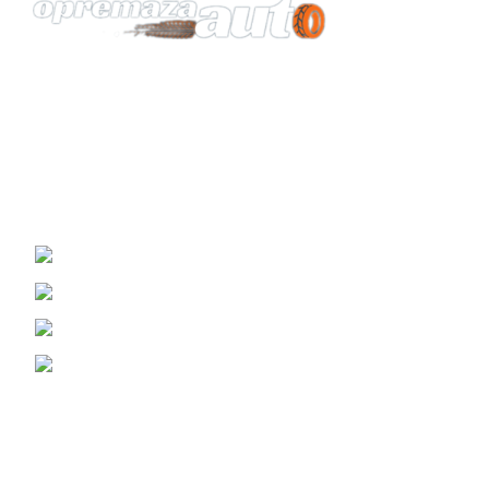
Vaš pouzdan partner za opremu automobila.
KONTAKT
Žrtava Fašizma 98, Sremska Mitrovica
Viber i WhatsApp : (060) 0698989
Telefon: (069) 3070799
Email: prodaja@opremazaauto.rs
Korisni Linkovi
Politika Privatnosti