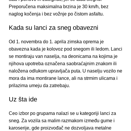
Preporučena maksimalna brzina je 30 km/h, bez
naglog kočenja i bez vožnje po čistom asfaltu.
Kada su lanci za sneg obavezni
Od 1. novembra do 1. aprila zimska oprema je
obavezna kada je kolovoz pod snegom ili ledom. Lanci
se montiraju van naselja, na deonicama na kojima je
njihova upotreba označena saobraćajnim znakom ili
naložena odlukom upravljača puta. U naselju vozilo ne
mora da ima montirane lance, ali na strmim ulicama i
prilazima umeju da zatrebaju.
Uz šta ide
Ceo izbor po grupama nalazi se u kategoriji
lanci za
sneg
. Za vozila sa malim razmakom između gume i
karoserije, gde proizvođač ne dozvoljava metalne