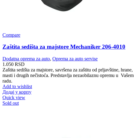
Compare
Zaštita sedišta za majstore Mechaniker 206-4010
Dodatna oprema za auto
,
Oprema za auto servise
1.050
RSD
Zaštita sedišta za majstore, savršena za zaštitu od prljavštine, hrane,
masti i drugih nečistoća. Predstavlja nezaobilaznu opremu u Vašem
radu.
Add to wishlist
Додај у корпу
Quick view
Sold out