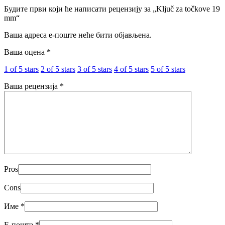
Будите први који ће написати рецензију за „Ključ za točkove 19
mm“
Ваша адреса е-поште неће бити објављена.
Ваша оцена
*
1 of 5 stars
2 of 5 stars
3 of 5 stars
4 of 5 stars
5 of 5 stars
Ваша рецензија
*
Pros
Cons
Име
*
Е-пошта
*