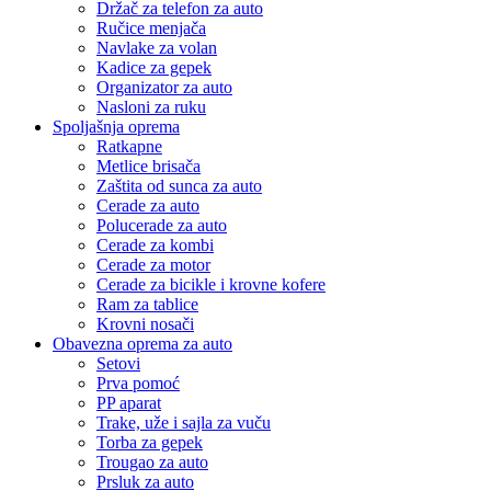
Držač za telefon za auto
Ručice menjača
Navlake za volan
Kadice za gepek
Organizator za auto
Nasloni za ruku
Spoljašnja oprema
Ratkapne
Metlice brisača
Zaštita od sunca za auto
Cerade za auto
Polucerade za auto
Cerade za kombi
Cerade za motor
Cerade za bicikle i krovne kofere
Ram za tablice
Krovni nosači
Obavezna oprema za auto
Setovi
Prva pomoć
PP aparat
Trake, uže i sajla za vuču
Torba za gepek
Trougao za auto
Prsluk za auto