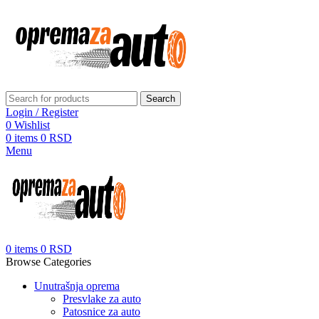
Search
Login / Register
0
Wishlist
0
items
0
RSD
Menu
0
items
0
RSD
Browse Categories
Unutrašnja oprema
Presvlake za auto
Patosnice za auto