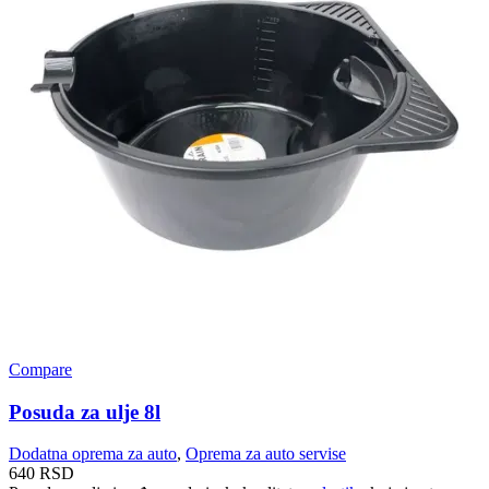
Compare
Posuda za ulje 8l
Dodatna oprema za auto
,
Oprema za auto servise
640
RSD