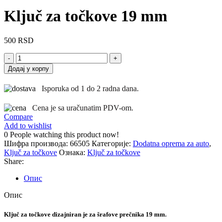
Ključ za točkove 19 mm
500
RSD
Ključ
za
Додај у корпу
točkove
19
Isporuka od 1 do 2 radna dana.
mm
количина
Cena je sa uračunatim PDV-om.
Compare
Add to wishlist
0
People watching this product now!
Шифра производа:
66505
Категорије:
Dodatna oprema za auto
,
Ključ za točkove
Ознака:
Ključ za točkove
Share:
Опис
Опис
Ključ za točkove dizajniran je za šrafove prečnika 19 mm.