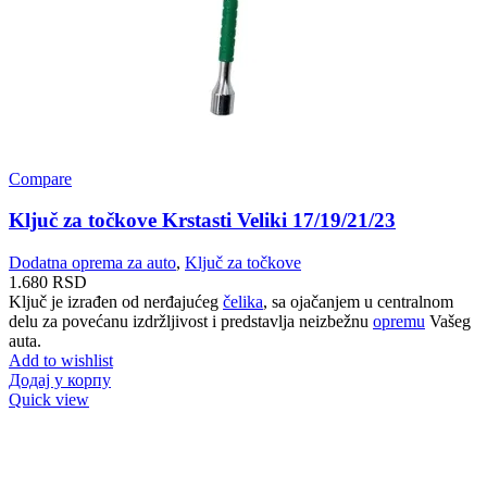
Compare
Ključ za točkove Krstasti Veliki 17/19/21/23
Dodatna oprema za auto
,
Ključ za točkove
1.680
RSD
Ključ je izrađen od nerđajućeg
čelika
, sa ojačanjem u centralnom
delu za povećanu izdržljivost i predstavlja neizbežnu
opremu
Vašeg
auta.
Add to wishlist
Додај у корпу
Quick view