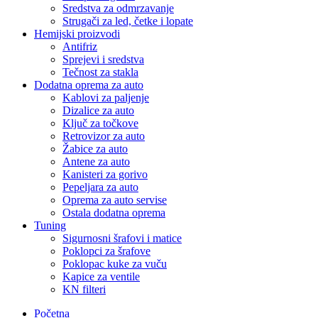
Sredstva za odmrzavanje
Strugači za led, četke i lopate
Hemijski proizvodi
Antifriz
Sprejevi i sredstva
Tečnost za stakla
Dodatna oprema za auto
Kablovi za paljenje
Dizalice za auto
Ključ za točkove
Retrovizor za auto
Žabice za auto
Antene za auto
Kanisteri za gorivo
Pepeljara za auto
Oprema za auto servise
Ostala dodatna oprema
Tuning
Sigurnosni šrafovi i matice
Poklopci za šrafove
Poklopac kuke za vuču
Kapice za ventile
KN filteri
Početna