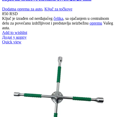
Dodatna oprema za auto
,
Ključ za točkove
850
RSD
Ključ je izrađen od nerđajućeg
čelika
, sa ojačanjem u centralnom
delu za povećanu izdržljivost i predstavlja neizbežnu
opremu
Vašeg
auta.
Add to wishlist
Додај у корпу
Quick view