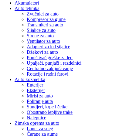
Akumulatori
Auto tehnika
Zvučnici za auto
Kompresor za gume
Transmiteri za auto
Sijalice za auto
Sirene za auto
Ventilator za auto
Adapteri za led sijalice
Džekovi za auto
Poništivač greške za led
Upaljači, punjači i razdelnici
Centralno zaključavanje
Rotacije i radni farovi
Auto kozmetika
Enterijer
Eksterijer
Mirisi za auto
Poliranje auta
Sundjeri, krpe i četke
Obostrano lepljive trake
Nalepnice
Zimska oprema za auto
Lanci za sneg
Čarape za gume