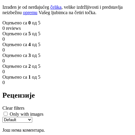
Izrađen je od nerđajućeg
čelika
, velike izdržljivosti i predstavlja
neizbežnu
opremu
Vašeg ljubimca na četiri točka.
Оцењено са
0
од 5
0 reviews
Оцењено са
5
од 5
0
Оцењено са
4
од 5
0
Оцењено са
3
од 5
0
Оцењено са
2
од 5
0
Оцењено са
1
од 5
0
Рецензије
Clear filters
Only with images
Још нема коментара.