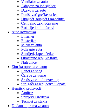
Ventilator za auto
Adapteri za led sijalice
Džekovi za auto
Poništivač greške za led
Upaljači, punjači i razdelnici
Centralno zaključavanje
Rotacije i radni farovi
Auto kozmetika
Enterijer
Eksterijer
Mirisi za auto
Poliranje auta
Sundjeri, krpe i četke
Obostrano lepljive trake
Nalepnice
Zimska oprema za auto
Lanci za sneg
Čarape za gume
Sredstva za odmrzavanje
Strugači za led, četke i lopate
Hemijski proizvodi
Antifriz
Sprejevi i sredstva
Tečnost za stakla
Dodatna oprema za auto