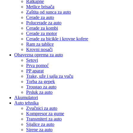
Ratkapne
Metlice brisača
Zaštita od sunca za auto
Cerade za auto
Polucerade za auto
Cerade za kombi
Cerade za motor
Cerade za bicikle i krovne kofere
Ram za tablice
Krovni nosači
Obavezna oprema za auto
Setovi
Prva pomoć
PP aparat
Trake, uže i sajla za vuču
Torba za gepek
Trougao za auto
Prsluk za auto
Akumulatori
Auto tehnika
Zvučnici za auto
Kompresor za gume
Transmiteri za auto
Sijalice za auto
Sirene za auto