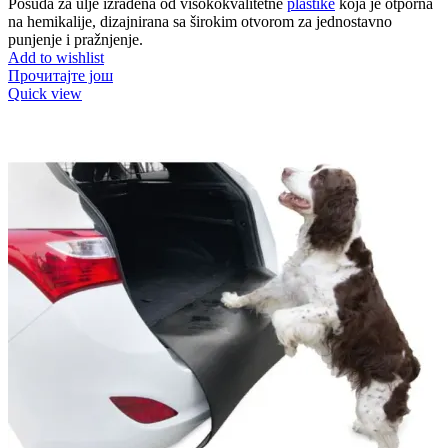
Posuda za ulje izrađena od visokokvalitetne
plastike
koja je otporna
na hemikalije, dizajnirana sa širokim otvorom za jednostavno
punjenje i pražnjenje.
Add to wishlist
Прочитајте још
Quick view