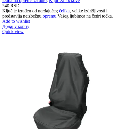
Dodatna oprema za auto
,
Ključ za točkove
540
RSD
Ključ je izrađen od nerđajućeg
čelika
, velike izdržljivosti i
predstavlja neizbežnu
opremu
Vašeg ljubimca na četiri točka.
Add to wishlist
Додај у корпу
Quick view