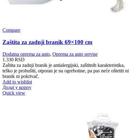
Compare
Zaštita za zadnji branik 69×100 cm
Dodatna oprema za auto
,
Oprema za auto servise
1.330
RSD
Zaštita za zadnji branik je antialergijski, zaštitnih karakteristika,
teško je probušiti, otporan je na ogrebotine, pa pas neće oštetiti ni
branik ni pokrivač.
Add to wishlist
Додај у корпу
Quick view