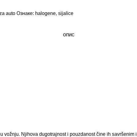
 za auto
Ознаке:
halogene
,
sijalice
ОПИС
u vožnju. Njihova dugotrajnost i pouzdanost čine ih savršenim i