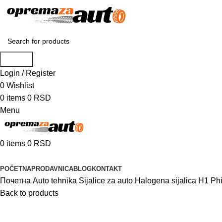
Search
Login / Register
0
Wishlist
0
items
0
RSD
Menu
0
items
0
RSD
Browse Categories
POČETNA
PRODAVNICA
BLOG
KONTAKT
Почетна
Auto tehnika
Sijalice za auto
Halogena sijalica H1 Ph
Back to products