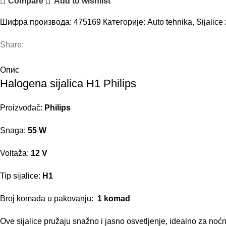
Compare
Add to wishlist
Шифра производа:
475169
Категорије:
Auto tehnika
,
Sijalice
Share:
Опис
Halogena sijalica H1 Philips
Proizvođač:
Philips
Snaga:
55 W
Voltaža
:
12 V
Tip sijalice:
H1
Broj komada u pakovanju:
1 komad
Ove
sijalice
pružaju snažno i jasno osvetljenje, idealno za noćn