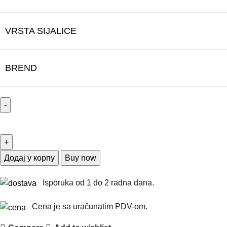
VRSTA SIJALICE
BREND
Додај у корпу
Buy now
Isporuka od 1 do 2 radna dana.
Cena je sa uračunatim PDV-om.