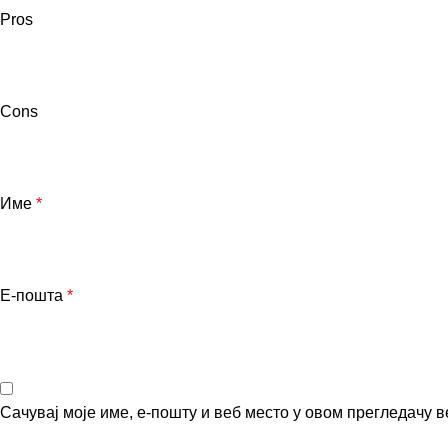
Pros
Cons
Име
*
Е-пошта
*
Сачувај моје име, е-пошту и веб место у овом прегледачу 