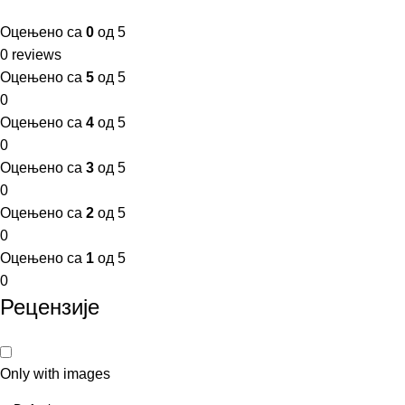
Оцењено са
0
од 5
0 reviews
Оцењено са
5
од 5
0
Оцењено са
4
од 5
0
Оцењено са
3
од 5
0
Оцењено са
2
од 5
0
Оцењено са
1
од 5
0
Рецензије
Only with images