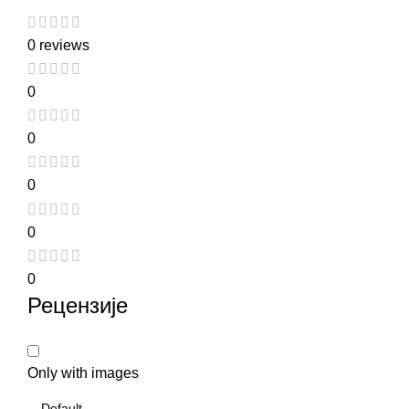
0 reviews
0
0
0
0
0
Рецензије
Only with images