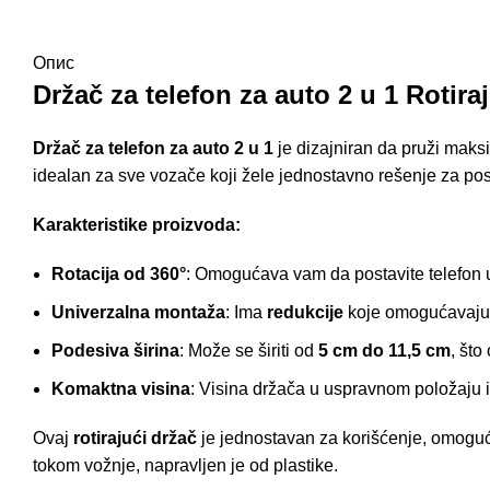
Опис
Držač za telefon za auto
2 u 1 Rotira
Držač za telefon za auto 2 u 1
je dizajniran da pruži maksi
idealan za sve vozače koji žele jednostavno rešenje za pos
Karakteristike proizvoda:
Rotacija od 360°
: Omogućava vam da postavite telefon u
Univerzalna montaža
: Ima
redukcije
koje omogućavaju
Podesiva širina
: Može se širiti od
5 cm do 11,5 cm
, što
Komaktna visina
: Visina držača u uspravnom položaju 
Ovaj
rotirajući držač
je jednostavan za korišćenje, omoguća
tokom vožnje, napravljen je od
plastike.