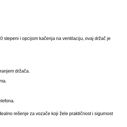
 stepeni i opcijom kačenja na ventilaciju, ovaj držač je
eranjem držača.
ima.
elefona.
ealno rešenje za vozače koji žele praktičnost i sigurnost