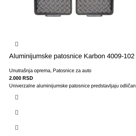
Aluminijumske patosnice Karbon 4009-102
Unutrašnja oprema
,
Patosnice za auto
2.000
RSD
Univerzalne aluminijumske patosnice predstavljaju odličan i