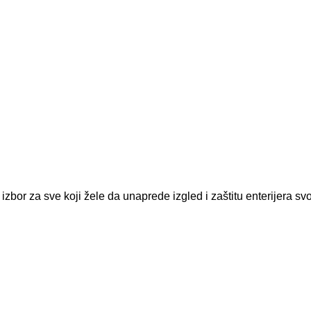
zbor za sve koji žele da unaprede izgled i zaštitu enterijera sv