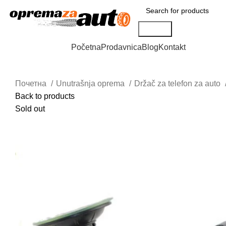
Search
Browse Categories
Početna
Prodavnica
Blog
Kontakt
Почетна
Unutrašnja oprema
Držač za telefon za auto
Back to products
Sold out