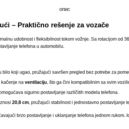
ОПИС
jući – Praktično rešenje za vozače
malnu udobnost i fleksibilnost tokom vožnje. Sa rotacijom od 360
tavljanje telefona u automobilu.
 bilo koji ugao, pružajući savršen pregled bez potrebe za pom
 kačenje na
ventilaciju
, što ga čini kompatibilnim sa svim vozil
 omogućava sigurno postavljanje različitih modela telefona.
iznosi
20,8 cm
, pružajući stabilnost i jednostavno postavljanje t
vajući brzo postavljanje i uklanjanje telefona jednom rukom. Id