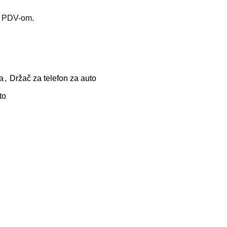
m PDV-om.
a
,
Držač za telefon za auto
to