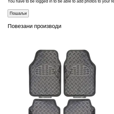
You have to be logged in to be able to add photos to your r
Повезани производи