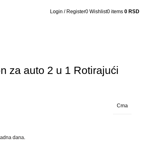
Login / Register
0
Wishlist
0
items
0
RSD
n za auto 2 u 1 Rotirajući
Crna
radna dana.