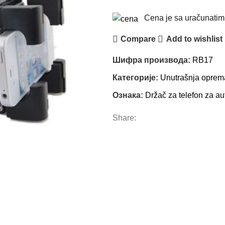
Cena je sa uračunati
Compare
Add to wishlist
Шифра производа:
RB17
Категорије:
Unutrašnja oprem
Ознака:
Držač za telefon za au
Share: