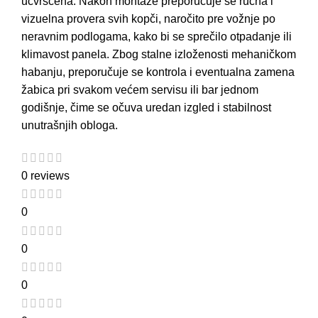
učvršćena. Nakon montaže preporučuje se ručna i
vizuelna provera svih kopči, naročito pre vožnje po
neravnim podlogama, kako bi se sprečilo otpadanje ili
klimavost panela. Zbog stalne izloženosti mehaničkom
habanju, preporučuje se kontrola i eventualna zamena
žabica pri svakom većem
servisu
ili bar jednom
godišnje, čime se očuva uredan izgled i stabilnost
unutrašnjih obloga.
0 reviews
0
0
0