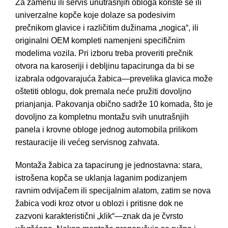
Za zamenu ili servis unutrašnjih obloga koriste se ili
univerzalne kopče koje dolaze sa podesivim
prečnikom glavice i različitim dužinama „nogica“, ili
originalni OEM kompleti namenjeni specifičnim
modelima vozila. Pri izboru treba proveriti prečnik
otvora na karoseriji i debljinu tapacirunga da bi se
izabrala odgovarajuća žabica—prevelika glavica može
oštetiti oblogu, dok premala neće pružiti dovoljno
prianjanja. Pakovanja obično sadrže 10 komada, što je
dovoljno za kompletnu montažu svih unutrašnjih
panela i krovne obloge jednog automobila prilikom
restauracije ili većeg servisnog zahvata.
Montaža žabica za tapacirung je jednostavna: stara,
istrošena kopča se uklanja laganim podizanjem
ravnim odvijačem ili specijalnim alatom, zatim se nova
žabica vodi kroz otvor u oblozi i pritisne dok ne
zazvoni karakteristični „klik“—znak da je čvrsto