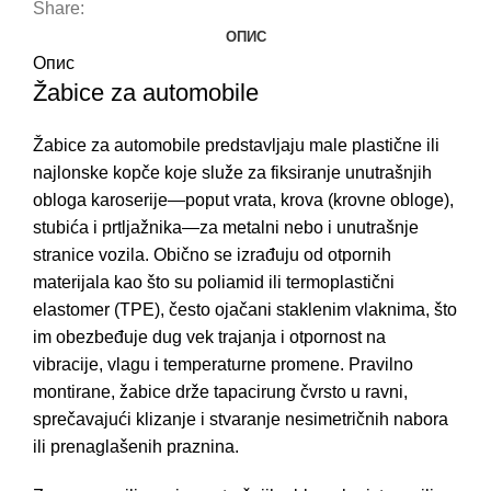
Share:
ОПИС
Опис
Žabice za automobile
Žabice
za automobile predstavljaju male plastične ili
najlonske kopče koje služe za fiksiranje unutrašnjih
obloga karoserije—poput vrata, krova (krovne obloge),
stubića i prtljažnika—za metalni nebo i unutrašnje
stranice vozila. Obično se izrađuju od otpornih
materijala kao što su poliamid ili termoplastični
elastomer (TPE), često ojačani staklenim vlaknima, što
im obezbeđuje dug vek trajanja i otpornost na
vibracije, vlagu i temperaturne promene. Pravilno
montirane, žabice drže tapacirung čvrsto u ravni,
sprečavajući klizanje i stvaranje nesimetričnih nabora
ili prenaglašenih praznina.