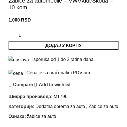
Žabice za automobile – VW/Audi/Škoda –
10 kom
1.000
RSD
ДОДАЈ У КОРПУ
Isporuka od 1 do 2 radna dana.
Cena je sa uračunatim PDV-om.
Compare
Add to wishlist
Шифра производа:
M1796
Категорије:
Dodatna oprema za auto
,
Žabice za auto
Ознака:
žabice za auto