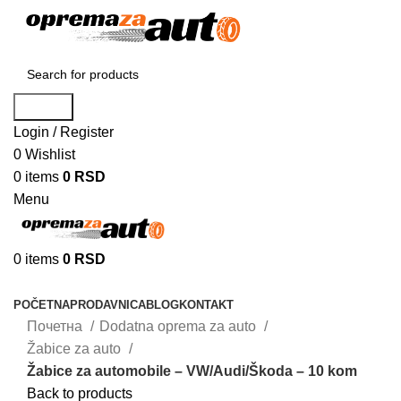
Search
Login / Register
0
Wishlist
0
items
0
RSD
Menu
0
items
0
RSD
Browse Categories
POČETNA
PRODAVNICA
BLOG
KONTAKT
Почетна
Dodatna oprema za auto
Žabice za auto
Žabice za automobile – VW/Audi/Škoda – 10 kom
Back to products