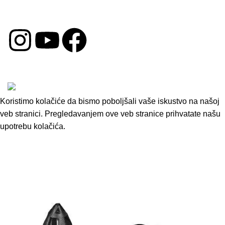
Reklamacija
DRUŠTVENE MREŽE
Copyright © 2026 by Oprema za Auto. Sva prava su
zadržana.
Koristimo kolačiće da bismo poboljšali vaše iskustvo na našoj
veb stranici. Pregledavanjem ove veb stranice prihvatate našu
upotrebu kolačića.
Accept