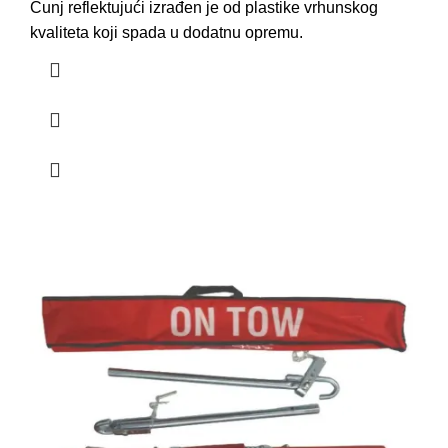
Čunj reflektujući izrađen je od
plastike
vrhunskog
kvaliteta koji spada u
dodatnu opremu
.