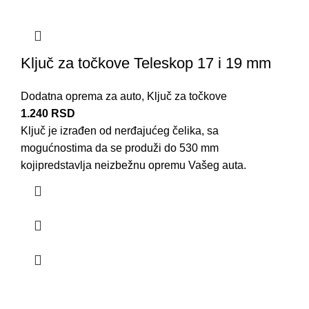
Ključ za točkove Teleskop 17 i 19 mm
Dodatna oprema za auto
,
Ključ za točkove
1.240
RSD
Ključ je izrađen od nerđajućeg
čelika
, sa
mogućnostima da se produži do 530 mm
kojipredstavlja neizbežnu
opremu
Vašeg auta.