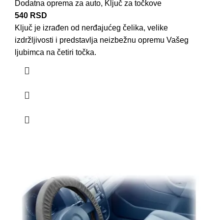
Dodatna oprema za auto
,
Ključ za točkove
540
RSD
Ključ je izrađen od nerđajućeg
čelika
, velike
izdržljivosti i predstavlja neizbežnu
opremu
Vašeg
ljubimca na četiri točka.