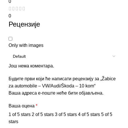
0
0
Рецензије
Only with images
Још нема коментара.
Будите први који ће написати рецензију за „Žabice
za automobile – VW/Audi/Škoda – 10 kom“
Ваша адреса е-поште неће бити објављена.
Ваша оцена
*
1 of 5 stars
2 of 5 stars
3 of 5 stars
4 of 5 stars
5 of 5
stars