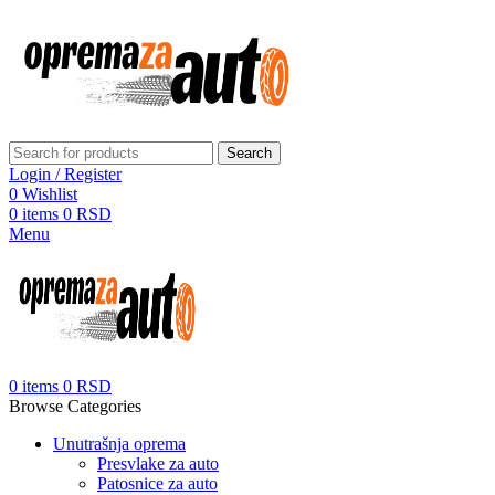
Search
Login / Register
0
Wishlist
0
items
0
RSD
Menu
0
items
0
RSD
Browse Categories
Unutrašnja oprema
Presvlake za auto
Patosnice za auto