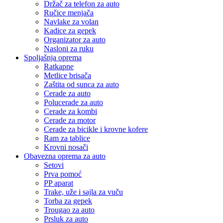
Držač za telefon za auto
Ručice menjača
Navlake za volan
Kadice za gepek
Organizator za auto
Nasloni za ruku
Spoljašnja oprema
Ratkapne
Metlice brisača
Zaštita od sunca za auto
Cerade za auto
Polucerade za auto
Cerade za kombi
Cerade za motor
Cerade za bicikle i krovne kofere
Ram za tablice
Krovni nosači
Obavezna oprema za auto
Setovi
Prva pomoć
PP aparat
Trake, uže i sajla za vuču
Torba za gepek
Trougao za auto
Prsluk za auto