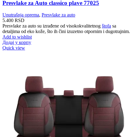
Presvlake za Auto classico plave 77025
Unutrašnja oprema
,
Presvlake za auto
5.400
RSD
Presvlake za auto su izrađene od visokokvalitetnog
štofa
sa
detaljima od eko kože, što ih čini izuzetno otpornim i dugotrajnim.
Add to wishlist
Додај у корпу
Quick view