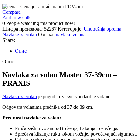
39cm
Cena je sa uračunatim PDV-om.
–
Compare
PRAXIS
Add to wishlist
количина
0
People watching this product now!
Шифра производа:
52267
Категорије:
Unutrašnja oprema
,
Navlake za volan
Ознака:
navlake volana
Share:
Опис
Опис
Navlaka za volan Master 37-39cm –
PRAXIS
Navlaka za volan
je pogodna za sve standardne volane.
Odgovara volanima prečnika od 37 do 39 cm.
Prednosti navlake za volan:
Pruža zaštitu volanu od trošenja, habanja i oštećenja.
Sprečava klizanje ruku tokom vožnje, povećavajući sigurnost.
Održava ruke suvim, smanjujući znojenje tokom vožnje.