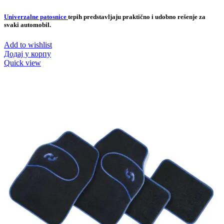
Univerzalne patosnice
tepih predstavljaju praktično i udobno rešenje za
svaki automobil.
Add to wishlist
Додај у корпу
Quick view