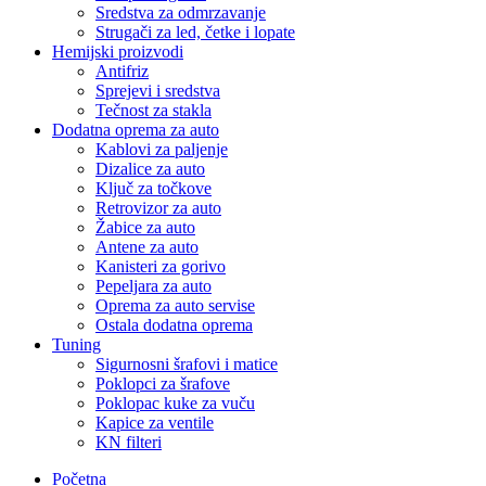
Sredstva za odmrzavanje
Strugači za led, četke i lopate
Hemijski proizvodi
Antifriz
Sprejevi i sredstva
Tečnost za stakla
Dodatna oprema za auto
Kablovi za paljenje
Dizalice za auto
Ključ za točkove
Retrovizor za auto
Žabice za auto
Antene za auto
Kanisteri za gorivo
Pepeljara za auto
Oprema za auto servise
Ostala dodatna oprema
Tuning
Sigurnosni šrafovi i matice
Poklopci za šrafove
Poklopac kuke za vuču
Kapice za ventile
KN filteri
Početna