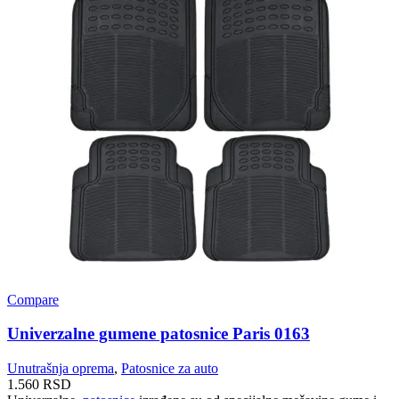
Compare
Univerzalne gumene patosnice Paris 0163
Unutrašnja oprema
,
Patosnice za auto
1.560
RSD