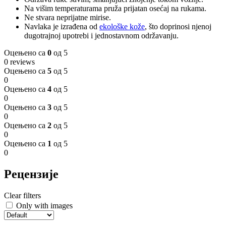
Na višim temperaturama pruža prijatan osećaj na rukama.
Ne stvara neprijatne mirise.
Navlaka je izrađena od
ekološke kože
, što doprinosi njenoj
dugotrajnoj upotrebi i jednostavnom održavanju.
Оцењено са
0
од 5
0 reviews
Оцењено са
5
од 5
0
Оцењено са
4
од 5
0
Оцењено са
3
од 5
0
Оцењено са
2
од 5
0
Оцењено са
1
од 5
0
Рецензије
Clear filters
Only with images