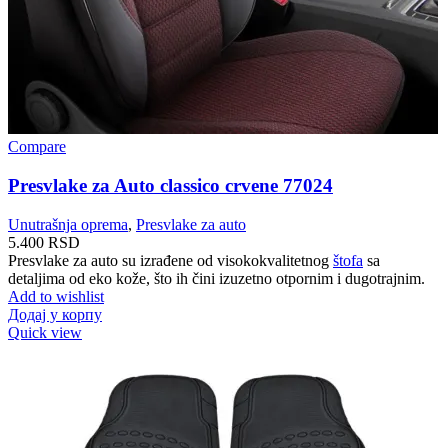
Compare
Presvlake za Auto classico crvene 77024
Unutrašnja oprema
,
Presvlake za auto
5.400
RSD
Presvlake za auto su izrađene od visokokvalitetnog
štofa
sa
detaljima od eko kože, što ih čini izuzetno otpornim i dugotrajnim.
Add to wishlist
Додај у корпу
Quick view