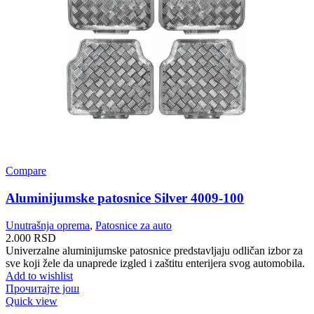
Compare
Aluminijumske patosnice Silver 4009-100
Unutrašnja oprema
,
Patosnice za auto
2.000
RSD
Univerzalne aluminijumske patosnice predstavljaju odličan izbor za
sve koji žele da unaprede izgled i zaštitu enterijera svog automobila.
Add to wishlist
Прочитајте још
Quick view