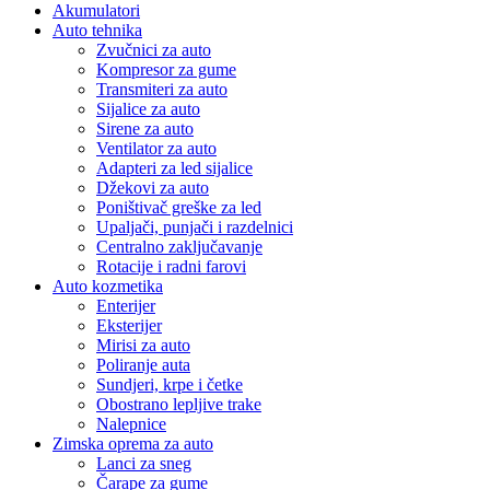
Akumulatori
Auto tehnika
Zvučnici za auto
Kompresor za gume
Transmiteri za auto
Sijalice za auto
Sirene za auto
Ventilator za auto
Adapteri za led sijalice
Džekovi za auto
Poništivač greške za led
Upaljači, punjači i razdelnici
Centralno zaključavanje
Rotacije i radni farovi
Auto kozmetika
Enterijer
Eksterijer
Mirisi za auto
Poliranje auta
Sundjeri, krpe i četke
Obostrano lepljive trake
Nalepnice
Zimska oprema za auto
Lanci za sneg
Čarape za gume