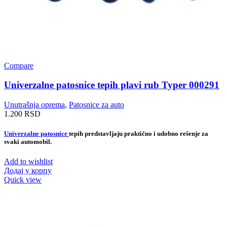
Compare
Univerzalne patosnice tepih plavi rub Typer 000291
Unutrašnja oprema
,
Patosnice za auto
1.200
RSD
Univerzalne patosnice
tepih predstavljaju praktično i udobno rešenje za
svaki automobil.
Add to wishlist
Додај у корпу
Quick view