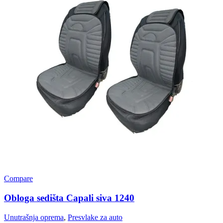
Compare
Obloga sedišta Capali siva 1240
Unutrašnja oprema
,
Presvlake za auto