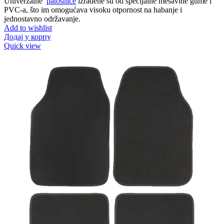
Univerzalne
patosnice
izrađene su od specijalne mešavine gume i
PVC-a, što im omogućava visoku otpornost na habanje i
jednostavno održavanje.
Add to wishlist
Додај у корпу
Quick view