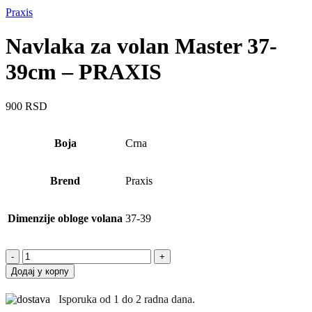
Praxis
Navlaka za volan Master 37-
39cm – PRAXIS
900
RSD
Boja
Crna
Brend
Praxis
Dimenzije obloge volana
37-39
Navlaka
za
Додај у корпу
volan
Master
Isporuka od 1 do 2 radna dana.
37-