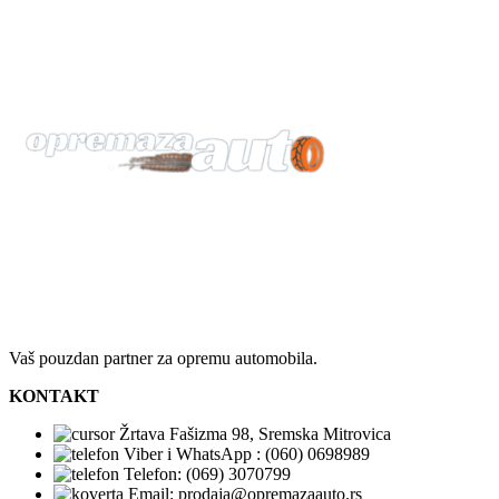
Vaš pouzdan partner za opremu automobila.
KONTAKT
Žrtava Fašizma 98, Sremska Mitrovica
Viber i WhatsApp : (060) 0698989
Telefon: (069) 3070799
Email: prodaja@opremazaauto.rs